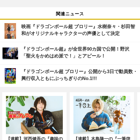
関連ニュース
映画『ドラゴンボール超 ブロリー』水樹奈々・杉田智
和がオリジナルキャラクターの声優として決定
『ドラゴンボール超』が全世界90カ国で公開！野沢
「聖火をかめはめ派で！」とアピール！
『ドラゴンボール超 ブロリー』公開から3日で動員数・
興行収入ともにぶっちぎりのNo.1!!!
【連載】河西健吾の『趣味の
【連載】木島隆一の『一筆啓