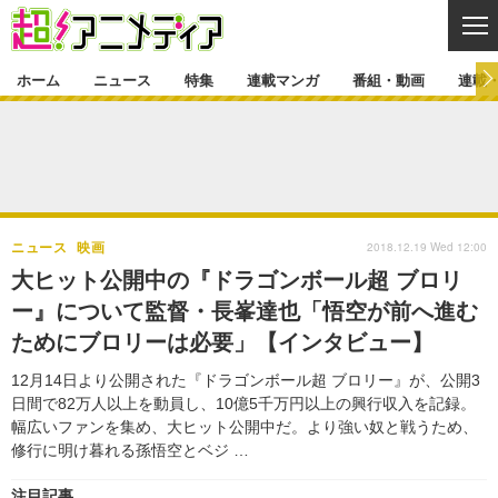
CL
ホーム
ニュース
特集
連載マンガ
番組・動画
連載
ニュース
ニュース一覧
アニメ
特集
ゲーム・アプリ
マンガ
特集一覧
カバー
連載マンガ
2018.12.19 Wed 12:00
ニュース
映画
映画
音楽
インタビュー
レポート
連載マンガ一覧
連載一覧
番組・動画
大ヒット公開中の『ドラゴンボール超 ブロリ
グッズ
イベント
ー』について監督・長峯達也「悟空が前へ進む
ラキりす
番組・動画一覧
ラジオ
連載・ブログ
ためにブロリーは必要」【インタビュー】
声優
コスプレ
動画
連載・ブログ一覧
コラム
12月14日より公開された『ドラゴンボール超 ブロリー』が、公開3
舞台
新帝スタ
日間で82万人以上を動員し、10億5千万円以上の興行収入を記録。
編集部ブログ・お知らせ
幅広いファンを集め、大ヒット公開中だ。より強い奴と戦うため、
修行に明け暮れる孫悟空とベジ …
注目記事