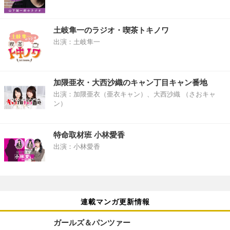
土岐隼一のラジオ・喫茶トキノワ
出演：土岐隼一
加隈亜衣・大西沙織のキャン丁目キャン番地
出演：加隈亜衣（亜衣キャン）、大西沙織 （さおキャ
ン）
特命取材班 小林愛香
出演：小林愛香
連載マンガ更新情報
ガールズ＆パンツァー