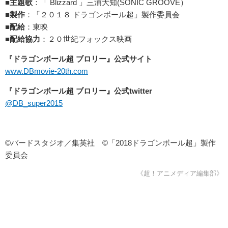
■主題歌
：「 Blizzard 」三浦大知(SONIC GROOVE）
■製作
：「２０１８ ドラゴンボール超」製作委員会
■配給
：東映
■配給協力
：２０世紀フォックス映画
『ドラゴンボール超 ブロリー』公式サイト
www.DBmovie-20th.com
『ドラゴンボール超 ブロリー』公式twitter
@DB_super2015
©バードスタジオ／集英社 ©「2018ドラゴンボール超」製作
委員会
《超！アニメディア編集部》