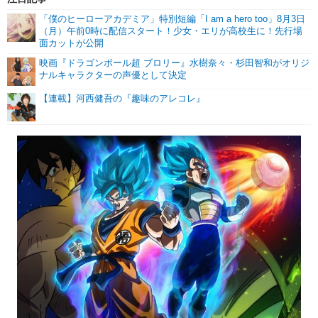
「僕のヒーローアカデミア」特別短編「I am a hero too」8月3日
（月）午前0時に配信スタート！少女・エリが高校生に！先行場
面カットが公開
映画『ドラゴンボール超 ブロリー』水樹奈々・杉田智和がオリジ
ナルキャラクターの声優として決定
【連載】河西健吾の『趣味のアレコレ』