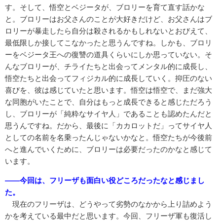
す。そして、悟空とベジータが、ブロリーを育て直す話かな
と。ブロリーはお父さんのことが大好きだけど、お父さんはブ
ロリーが暴走したら自分は殺されるかもしれないとおびえて、
最低限しか接してこなかったと思うんですね。しかも、ブロリ
ーをベジータ王への復讐の道具くらいにしか思っていない。そ
んなブロリーが、チライたちと出会ってメンタル的に成長し、
悟空たちと出会ってフィジカル的に成長していく。抑圧のない
喜びを、彼は感じていたと思います。悟空は悟空で、まだ強大
な同胞がいたことで、自分はもっと成長できると感じただろう
し、ブロリーが「純粋なサイヤ人」であることも認めたんだと
思うんですね。だから、最後に「カカロットだ」ってサイヤ人
としての名前を名乗ったんじゃないかなと。悟空たちが今後前
へと進んでいくために、ブロリーは必要だったのかなと感じて
います。
――今回は、フリーザも面白い役どころだったなと感じまし
た。
現在のフリーザは、どうやって劣勢のなかから上り詰めよう
かを考えている最中だと思います。今回、フリーザ軍も復活し