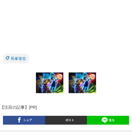
長峯達也
【注目の記事】[PR]
シェア
ポスト
送る