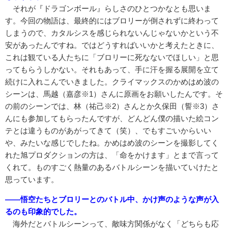
それが『ドラゴンボール』らしさのひとつかなとも思いま
す。今回の物語は、最終的にはブロリーが倒されずに終わって
しまうので、カタルシスを感じられないんじゃないかという不
安があったんですね。ではどうすればいいかと考えたときに、
これは観ている人たちに「ブロリーに死なないでほしい」と思
ってもらうしかない。それもあって、手に汗を握る展開を立て
続けに入れこんでいきました。クライマックスのかめはめ波の
シーンは、馬越（嘉彦※1）さんに原画をお願いしたんです。そ
の前のシーンでは、林（祐己※2）さんとか久保田（誓※3）さ
んにも参加してもらったんですが、どんどん僕の描いた絵コン
テとは違うものがあがってきて（笑）、でもすごいからいい
や、みたいな感じでしたね。かめはめ波のシーンを撮影してく
れた旭プロダクションの方は、「命をかけます」とまで言って
くれて。ものすごく熱量のあるバトルシーンを描いていけたと
思っています。
――悟空たちとブロリーとのバトル中、かけ声のような声が入
るのも印象的でした。
海外だとバトルシーンって、敵味方関係がなく「どちらも応