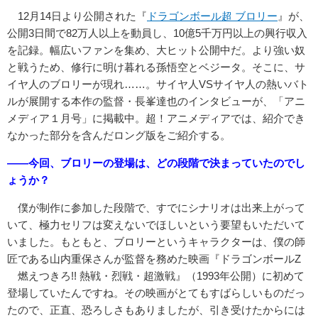
12月14日より公開された『
ドラゴンボール超 ブロリー
』が、
公開3日間で82万人以上を動員し、10億5千万円以上の興行収入
を記録。幅広いファンを集め、大ヒット公開中だ。より強い奴
と戦うため、修行に明け暮れる孫悟空とベジータ。そこに、サ
イヤ人のブロリーが現れ……。サイヤ人VSサイヤ人の熱いバト
ルが展開する本作の監督・長峯達也のインタビューが、「アニ
メディア１月号」に掲載中。超！アニメディアでは、紹介でき
なかった部分を含んだロング版をご紹介する。
――今回、ブロリーの登場は、どの段階で決まっていたのでし
ょうか？
僕が制作に参加した段階で、すでにシナリオは出来上がって
いて、極力セリフは変えないでほしいという要望もいただいて
いました。もともと、ブロリーというキャラクターは、僕の師
匠である山内重保さんが監督を務めた映画『ドラゴンボールZ
燃えつきろ!! 熱戦・烈戦・超激戦』（1993年公開）に初めて
登場していたんですね。その映画がとてもすばらしいものだっ
たので、正直、恐ろしさもありましたが、引き受けたからには