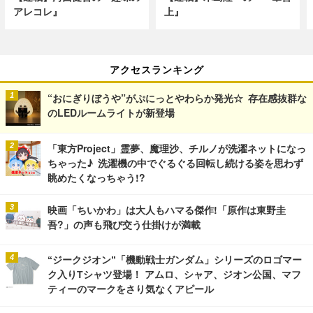
アレコレ』
上』
アクセスランキング
“おにぎりぼうや”がぷにっとやわらか発光☆ 存在感抜群な
のLEDルームライトが新登場
「東方Project」霊夢、魔理沙、チルノが洗濯ネットになっ
ちゃった♪ 洗濯機の中でぐるぐる回転し続ける姿を思わず
眺めたくなっちゃう!?
映画「ちいかわ」は大人もハマる傑作!「原作は東野圭
吾?」の声も飛び交う仕掛けが満載
“ジークジオン”「機動戦士ガンダム」シリーズのロゴマー
ク入りTシャツ登場！ アムロ、シャア、ジオン公国、マフ
ティーのマークをさり気なくアピール