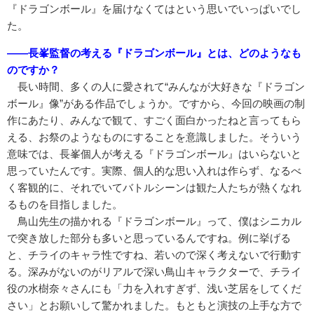
『ドラゴンボール』を届けなくてはという思いでいっぱいでし
た。
――長峯監督の考える『ドラゴンボール』とは、どのようなも
のですか？
長い時間、多くの人に愛されて“みんなが大好きな『ドラゴン
ボール』像”がある作品でしょうか。ですから、今回の映画の制
作にあたり、みんなで観て、すごく面白かったねと言ってもら
える、お祭のようなものにすることを意識しました。そういう
意味では、長峯個人が考える『ドラゴンボール』はいらないと
思っていたんです。実際、個人的な思い入れは作らず、なるべ
く客観的に、それでいてバトルシーンは観た人たちが熱くなれ
るものを目指しました。
鳥山先生の描かれる『ドラゴンボール』って、僕はシニカル
で突き放した部分も多いと思っているんですね。例に挙げる
と、チライのキャラ性ですね、若いので深く考えないで行動す
る。深みがないのがリアルで深い鳥山キャラクターで、チライ
役の水樹奈々さんにも「力を入れすぎず、浅い芝居をしてくだ
さい」とお願いして驚かれました。もともと演技の上手な方で