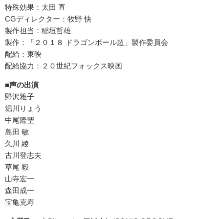
特殊効果：太田 直
CGディレクター：牧野 快
製作担当：稲垣哲雄
製作：「２０１８ ドラゴンボール超」製作委員会
配給：東映
配給協力：２０世紀フォックス映画
■声の出演
野沢雅子
堀川りょう
中尾隆聖
島田 敏
久川 綾
古川登志夫
草尾 毅
山寺宏一
森田成一
宝亀克寿