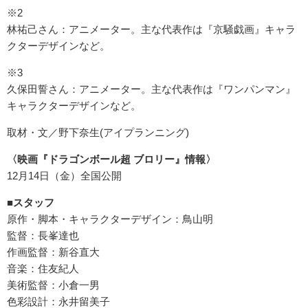
※2
林祐己さん：アニメーター。主な代表作は『京騒戯画』キャラ
クターデザインなど。
※3
久保田誓さん：アニメーター。主な代表作は『ワンパンマン』
キャラクターデザインなど。
取材・文／野下奈生(アイプランニング)
〈映画『ドラゴンボール超 ブロリー』情報〉
12月14日（金）全国公開
■スタッフ
原作・脚本・キャラクターデザイン：鳥山明
監督：長峯達也
作画監督：新谷直大
音楽：住友紀人
美術監督：小倉一男
色彩設計：永井留美子