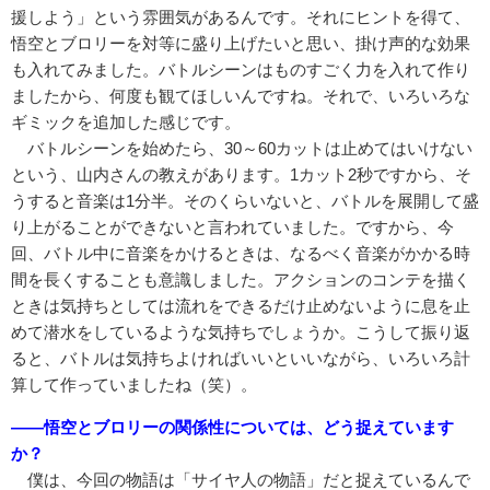
援しよう」という雰囲気があるんです。それにヒントを得て、
悟空とブロリーを対等に盛り上げたいと思い、掛け声的な効果
も入れてみました。バトルシーンはものすごく力を入れて作り
ましたから、何度も観てほしいんですね。それで、いろいろな
ギミックを追加した感じです。
バトルシーンを始めたら、30～60カットは止めてはいけない
という、山内さんの教えがあります。1カット2秒ですから、そ
うすると音楽は1分半。そのくらいないと、バトルを展開して盛
り上がることができないと言われていました。ですから、今
回、バトル中に音楽をかけるときは、なるべく音楽がかかる時
間を長くすることも意識しました。アクションのコンテを描く
ときは気持ちとしては流れをできるだけ止めないように息を止
めて潜水をしているような気持ちでしょうか。こうして振り返
ると、バトルは気持ちよければいいといいながら、いろいろ計
算して作っていましたね（笑）。
――悟空とブロリーの関係性については、どう捉えています
か？
僕は、今回の物語は「サイヤ人の物語」だと捉えているんで