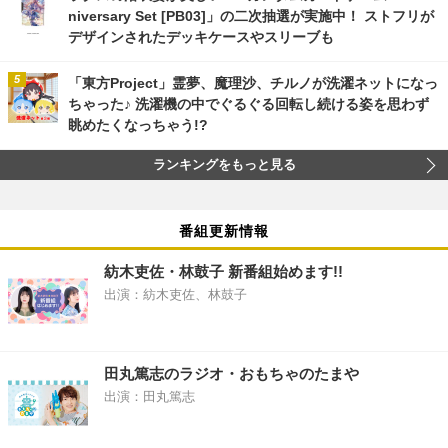
niversary Set [PB03]」の二次抽選が実施中！ ストフリが
デザインされたデッキケースやスリーブも
「東方Project」霊夢、魔理沙、チルノが洗濯ネットになっ
ちゃった♪ 洗濯機の中でぐるぐる回転し続ける姿を思わず
眺めたくなっちゃう!?
ランキングをもっと見る
番組更新情報
紡木吏佐・林鼓子 新番組始めます!!
出演：紡木吏佐、林鼓子
田丸篤志のラジオ・おもちゃのたまや
出演：田丸篤志