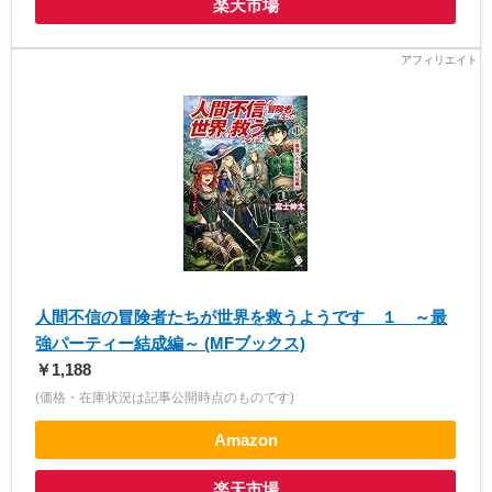
楽天市場
人間不信の冒険者たちが世界を救うようです １ ～最
強パーティー結成編～ (MFブックス)
￥1,188
(価格・在庫状況は記事公開時点のものです)
Amazon
楽天市場