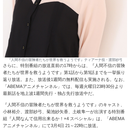
『人間不信の冒険者たちが世界を救うようです』ティアーナ役・渡部紗弓
さらに、特別番組の放送直前の17時からは、『人間不信の冒険
者たちが世界を救うようです』第1話から第9話までを一挙振り
返り放送。また、放送後1週間の無料配信も実施される。なお、
「ABEMAアニメチャンネル」では、毎週火曜日23時30分より
最新話を地上波1週間先行・独占先行放送中だ。
『人間不信の冒険者たちが世界を救うようです』のキャスト、
小林裕介、渡部紗弓、菊池紗矢香、土岐隼一が出演する特別番
組『人間なんて信用出来るか！×4 スペシャル』は、「ABEMA
アニメチャンネル」にて3月4日 21～22時に放送。