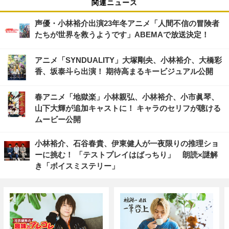
関連ニュース
声優・小林裕介出演23年冬アニメ「人間不信の冒険者
たちが世界を救うようです」ABEMAで放送決定！
アニメ「SYNDUALITY」大塚剛央、小林裕介、大橋彩
香、坂泰斗ら出演！ 期待高まるキービジュアル公開
春アニメ「地獄楽」小林親弘、小林裕介、小市眞琴、
山下大輝が追加キャストに！ キャラのセリフが聴ける
ムービー公開
小林裕介、石谷春貴、伊東健人が一夜限りの推理ショ
ーに挑む！ 「テストプレイはばっちり」 朗読×謎解
き「ボイスミステリー」