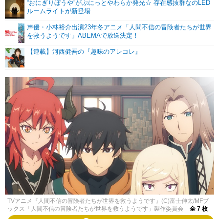
“おにぎりぼうや”がぷにっとやわらか発光☆ 存在感抜群なのLED
ルームライトが新登場
声優・小林裕介出演23年冬アニメ「人間不信の冒険者たちが世界
を救うようです」ABEMAで放送決定！
【連載】河西健吾の『趣味のアレコレ』
TVアニメ『人間不信の冒険者たちが世界を救うようです』(C)富士伸太/MFブ
ックス「人間不信の冒険者たちが世界を救うようです」製作委員会
全 7 枚