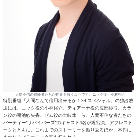
『人間不信の冒険者たちが世界を救うようです』ニック役・小林裕介
特別番組『人間なんて信用出来るか！×4 スペシャル』の独占放
送には、ニック役の小林裕介、ティアーナ役の渡部紗弓、カラ
ン役の菊池紗矢香、ゼム役の土岐隼一ら、人間不信な者たちの
パーティー“サバイバーズ”のキャスト4名が総出演。アフレコト
ークとともに、これまでのストーリーを振り返るほか、本作に