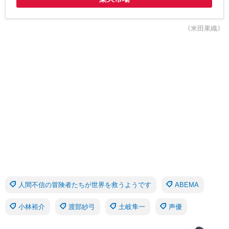
《米田果織》
人間不信の冒険者たちが世界を救うようです
ABEMA
小林裕介
渡部紗弓
土岐隼一
声優