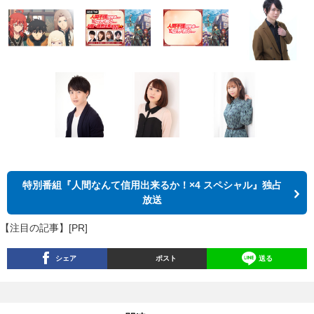
特別番組『人間なんて信用出来るか！×4 スペシャル』独占
放送
【注目の記事】[PR]
シェア
ポスト
送る