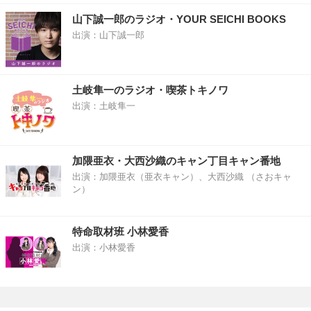
山下誠一郎のラジオ・YOUR SEICHI BOOKS
出演：山下誠一郎
土岐隼一のラジオ・喫茶トキノワ
出演：土岐隼一
加隈亜衣・大西沙織のキャン丁目キャン番地
出演：加隈亜衣（亜衣キャン）、大西沙織 （さおキャ
ン）
特命取材班 小林愛香
出演：小林愛香