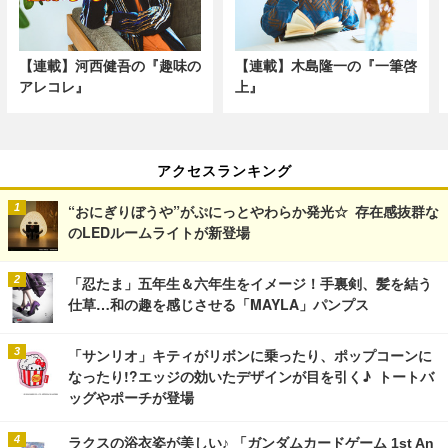
【連載】河西健吾の『趣味の
【連載】木島隆一の『一筆啓
アレコレ』
上』
アクセスランキング
“おにぎりぼうや”がぷにっとやわらか発光☆ 存在感抜群な
のLEDルームライトが新登場
「忍たま」五年生＆六年生をイメージ！手裏剣、髪を結う
仕草…和の趣を感じさせる「MAYLA」パンプス
「サンリオ」キティがリボンに乗ったり、ポップコーンに
なったり!?エッジの効いたデザインが目を引く♪ トートバ
ッグやポーチが登場
ラクスの浴衣姿が美しい♪ 「ガンダムカードゲーム 1st An