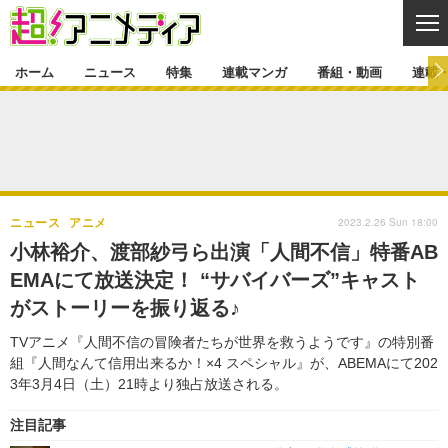
CL
ホーム
ニュース
特集
連載マンガ
番組・動画
連載
ニュース
ニュース一覧
アニメ
特集
ゲーム・アプリ
マンガ
特集一覧
カバー
連載マンガ
2023.2.26 Sun 18:00
ニュース
アニメ
映画
音楽
インタビュー
レポート
連載マンガ一覧
連載一覧
番組・動画
小林裕介、渡部紗弓ら出演「人間不信」特番AB
グッズ
イベント
EMAにて放送決定！ “サバイバーズ”キャスト
ラキりす
番組・動画一覧
ラジオ
連載・ブログ
がストーリーを振り返る♪
声優
コスプレ
動画
連載・ブログ一覧
コラム
TVアニメ『人間不信の冒険者たちが世界を救うようです』の特別番
舞台
新帝スタ
組『人間なんて信用出来るか！×4 スペシャル』が、ABEMAにて202
編集部ブログ・お知らせ
3年3月4日（土）21時より独占放送される。
注目記事