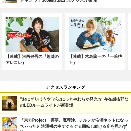
トキノワ」300回配信記念グッズが販売
【連載】河西健吾の『趣味の
【連載】木島隆一の『一筆啓
アレコレ』
上』
アクセスランキング
“おにぎりぼうや”がぷにっとやわらか発光☆ 存在感抜群な
のLEDルームライトが新登場
「東方Project」霊夢、魔理沙、チルノが洗濯ネットになっ
ちゃった♪ 洗濯機の中でぐるぐる回転し続ける姿を思わず