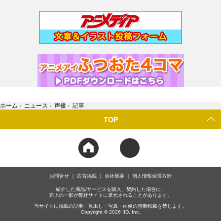
ホーム
›
ニュース
›
声優
›
記事
TOP
お問合せ
広告掲載
会社概要
個人情報保護方針
紹介した商品/サービスを購入、契約した場合に、
売上の一部が弊社サイトに還元されることがあります。
当サイトに掲載の記事・見出し・写真・画像の無断転載を禁じます。
Copyright © 2026 IID, Inc.