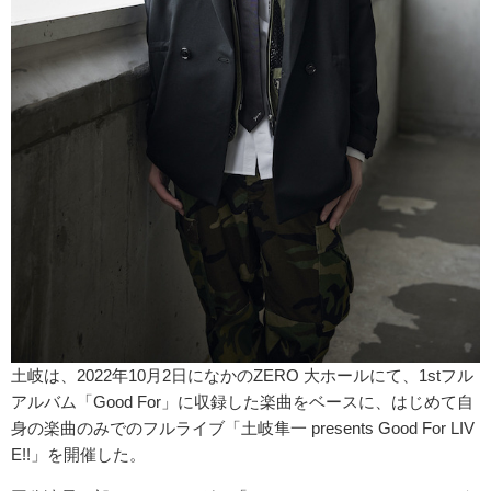
土岐は、2022年10月2日になかのZERO 大ホールにて、1stフル
アルバム「Good For」に収録した楽曲をベースに、はじめて自
身の楽曲のみでのフルライブ「土岐隼一 presents Good For LIV
E!!」を開催した。