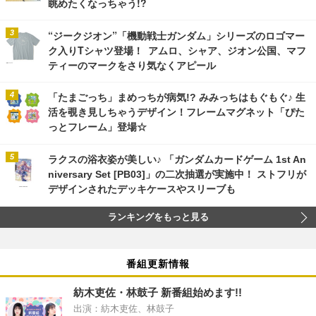
眺めたくなっちゃう!?
“ジークジオン”「機動戦士ガンダム」シリーズのロゴマー
ク入りTシャツ登場！ アムロ、シャア、ジオン公国、マフ
ティーのマークをさり気なくアピール
「たまごっち」まめっちが病気!? みみっちはもぐもぐ♪ 生
活を覗き見しちゃうデザイン！フレームマグネット「ぴた
っとフレーム」登場☆
ラクスの浴衣姿が美しい♪ 「ガンダムカードゲーム 1st An
niversary Set [PB03]」の二次抽選が実施中！ ストフリが
デザインされたデッキケースやスリーブも
ランキングをもっと見る
番組更新情報
紡木吏佐・林鼓子 新番組始めます!!
出演：紡木吏佐、林鼓子