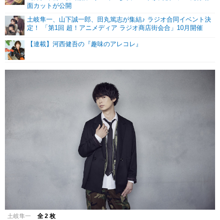
面カットが公開
土岐隼一、山下誠一郎、田丸篤志が集結♪ ラジオ合同イベント決
定！ 「第1回 超！アニメディア ラジオ商店街会合」10月開催
【連載】河西健吾の『趣味のアレコレ』
土岐隼一
全 2 枚