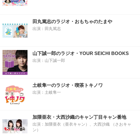
田丸篤志のラジオ・おもちゃのたまや
出演：田丸篤志
山下誠一郎のラジオ・YOUR SEICHI BOOKS
出演：山下誠一郎
土岐隼一のラジオ・喫茶トキノワ
出演：土岐隼一
加隈亜衣・大西沙織のキャン丁目キャン番地
出演：加隈亜衣（亜衣キャン）、大西沙織 （さおキャ
ン）