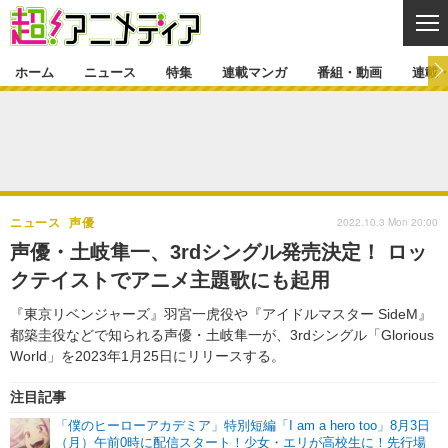
CL
ホーム
ニュース
特集
連載マンガ
番組・動画
連載
ニュース
ニュース一覧
アニメ
特集
ゲーム・アプリ
マンガ
特集一覧
カバー
連載マンガ
2022.10.3 Mon 20:00
ニュース
声優
映画
音楽
インタビュー
レポート
連載マンガ一覧
連載一覧
番組・動画
声優・土岐隼一、3rdシングル発売決定！ ロッ
グッズ
イベント
クテイストでアニメ主題歌にも起用
ラキりす
番組・動画一覧
ラジオ
連載・ブログ
『東京リベンジャーズ』羽宮一虎役や『アイドルマスター SideM』
声優
コスプレ
動画
連載・ブログ一覧
コラム
都築圭役などで知られる声優・土岐隼一が、3rdシングル「Glorious
舞台
新帝スタ
World」を2023年1月25日にリリースする。
編集部ブログ・お知らせ
注目記事
「僕のヒーローアカデミア」特別短編「I am a hero too」8月3日
（月）午前0時に配信スタート！少女・エリが高校生に！先行場