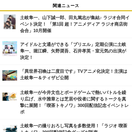
関連ニュース
土岐隼一、山下誠一郎、田丸篤志が集結♪ ラジオ合同イ
ベント決定！ 「第1回 超！アニメディア ラジオ商店街
会合」10月開催
アイドルと文通ができる「プリエル」定期公演に土岐
隼一、堀江瞬、矢野奨吾、石井孝英・室元気の出演が
決定！
「異世界召喚は二度目です」TVアニメ化決定！主演は
土岐隼一＆ティザビ公開
土岐隼一が今井文也とボードゲームで熱いバトルを繰
り広げ、水中雅章とは芝居や役者に関するトークを真
摯に展開！「喫茶トキノワ」300回配信記念イベントレ
ポ
土岐隼一の撮りおろし写真を多数使用！「ラジオ 喫茶