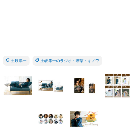
土岐隼一
土岐隼一のラジオ・喫茶トキノワ