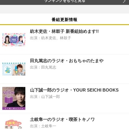
ランキングをもっと見る
番組更新情報
紡木吏佐・林鼓子 新番組始めます!!
出演：紡木吏佐、林鼓子
田丸篤志のラジオ・おもちゃのたまや
出演：田丸篤志
山下誠一郎のラジオ・YOUR SEICHI BOOKS
出演：山下誠一郎
土岐隼一のラジオ・喫茶トキノワ
出演：土岐隼一