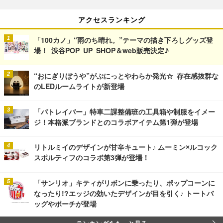
アクセスランキング
「100カノ」“雨のち晴れ。”テーマの描き下ろしグッズ登
場！ 渋谷POP UP SHOP＆web販売決定♪
“おにぎりぼうや”がぷにっとやわらか発光☆ 存在感抜群な
のLEDルームライトが新登場
「パトレイバー」特車二課整備班の工具箱や制服をイメー
ジ！本格派ブランドとのコラボアイテム第1弾が登場
リトルミイのデザインが甘辛キュート♪ ムーミン×ルコック
スポルティフのコラボ第3弾が登場！
「サンリオ」キティがリボンに乗ったり、ポップコーンに
なったり!?エッジの効いたデザインが目を引く♪ トートバ
ッグやポーチが登場