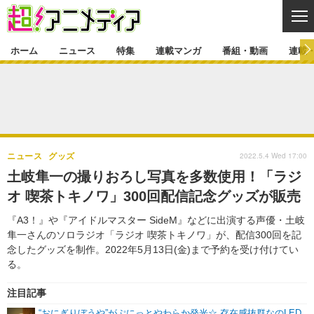
CL
ホーム
ニュース
特集
連載マンガ
番組・動画
連載
ニュース
ニュース一覧
アニメ
特集
ゲーム・アプリ
マンガ
特集一覧
カバー
連載マンガ
2022.5.4 Wed 17:00
ニュース
グッズ
映画
音楽
インタビュー
レポート
連載マンガ一覧
連載一覧
番組・動画
土岐隼一の撮りおろし写真を多数使用！「ラジ
グッズ
イベント
オ 喫茶トキノワ」300回配信記念グッズが販売
ラキりす
番組・動画一覧
ラジオ
連載・ブログ
『A3！』や『アイドルマスター SideM』などに出演する声優・土岐
声優
コスプレ
動画
連載・ブログ一覧
コラム
隼一さんのソロラジオ「ラジオ 喫茶トキノワ」が、配信300回を記
舞台
新帝スタ
念したグッズを制作。2022年5月13日(金)まで予約を受け付けてい
編集部ブログ・お知らせ
る。
注目記事
“おにぎりぼうや”がぷにっとやわらか発光☆ 存在感抜群なのLED