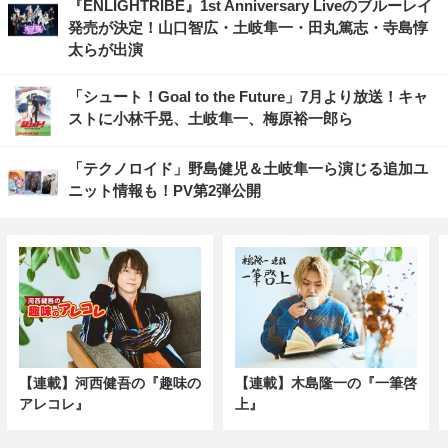
『ENLIGHTRIBE』1st Anniversary Liveのブルーレイ
発売が決定！山口智広・土岐隼一・田丸篤志・寺島惇
太らが出演
「シュート！Goal to the Future」7月より放送！キャ
ストに小林千晃、土岐隼一、梅原裕一郎ら
「テクノロイド」野島健児＆土岐隼一ら演じる追加ユ
ニット情報も！PV第2弾公開
【連載】河西健吾の『趣味の
【連載】木島隆一の『一筆啓
アレコレ』
上』