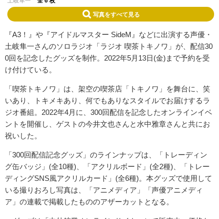
土岐隼一
全 6 枚
写真をすべて見る
『A3！』や『アイドルマスター SideM』などに出演する声優・
土岐隼一さんのソロラジオ「ラジオ 喫茶トキノワ」が、配信30
0回を記念したグッズを制作。2022年5月13日(金)まで予約を受
け付けている。
「喫茶トキノワ」は、架空の喫茶店「トキノワ」を舞台に、笑
いあり、トキメキあり、何でもありなスタイルでお届けするラ
ジオ番組。2022年4月に、300回配信を記念したオンラインイベ
ントを開催し、ゲストの今井文也さんと水中雅章さんと共にお
祝いした。
「300回配信記念グッズ」のラインナップは、「トレーディン
グ缶バッジ」(全10種)、「アクリルボード」(全2種)、「トレー
ディングSNS風アクリルカード」(全6種)。本グッズで使用して
いる撮りおろし写真は、「アニメディア」「声優アニメディ
ア」の連載で掲載したもののアザーカットとなる。