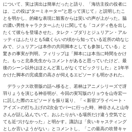
について、実は演出は簡単だったと語り、「海坊主役の役者に
は、この役は“ターミネーター”と思って演じて」と説明したこ
とを明かし、的確な表現に観客からは笑いの声が上がった。脇
の濃い男性キャラクターふたりに関しても「コメディ色を出し
たくて彼らを登場させた。タレク・ブダリとジュリアン・アル
ッティはふたりとも5歳くらいの頃から知っている近所の幼なじ
みで、ジュリアンは本作の共同脚本としても参加している」と
驚きの事実が判明。フィリップは「脚本には本当に時間をかけ
た。もっと北条先生からコメントがあると思っていたけど、最
後のシーン以外はほとんど直しがなくてビックリした」と1年半
かけた脚本の完成度の高さが伺えるエピソードも明かされた。
デラックス吹替版の話へ移ると、若林はアニメシリーズで冴
羽りょうを演じる神谷明が、今回の実写版のリョウを山寺宏一
に託した際のエピソードを振り返り、「＜新宿プライベート・
アイズ＞の打ち上げの2次会でバーに行った時、神谷さんと山寺
さんが話し込んでいて。おふたりがいる場所だけ違う空気でと
ても近づけなかった」と明かす。諏訪は「良いキャスティング
としか言いようがない」とコメントし、「この最高の吹替キャ