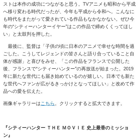
ストは本作の成功につながると思う。TVアニメも昭和から平成
へ移り変わる時代だったが、今年も平成から令和へ。こんなに
も時代をまたがって愛されている作品もなかなかない。ぜひ今
年の“シティーハンターイヤー”はこの作品で締めくくってほし
い」と太鼓判を押した。
最後に、監督は「子供の頃に日本のアニメで幸せな時間を過
ごした。こうしてレジェンドの皆さんと語り合っていること自
体が感謝」と喜びをみせ、「この作品をフランスで公開した
後、フランスで“シティーハンター”の再放送が始まった。2019
年に新たな世代にも届き始めているのが嬉しい。日本でも新た
な世代へファンが広がるきっかけとなってほしい」と改めて作
品への愛を伝えた。
画像ギャラリーは
こちら
。クリックすると拡大できます。
『シティーハンター ＴＨＥ ＭＯＶＩＥ 史上最香のミッショ
ン』