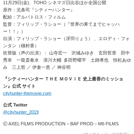
11月29日(金)、TOHO シネマズ日比谷ほか全国公開
原作：北条司『シティーハンター』
配給：アルバトロス・フィルム
監督：フィリップ・ラショー（『世界の果てまでヒャッハ
ー！！』）
出演：フィリップ・ラショー（冴羽りょう） 、エロディ・フォ
ンタン（槇村香）
吹替版（声の出演）： 山寺宏一 沢城みゆき 玄田哲章 田中
秀幸 一龍斎春水 浪川大輔 多田野曜平 土師孝也 恒松あゆ
み 三上哲 ／ 伊倉一恵 ／ 神谷明
『シティーハンター ＴＨＥ ＭＯＶＩＥ 史上最香のミッショ
ン』公式 サイト
cityhunter-themovie.com
公式 Twitter
@cityhunter_2019
Ⓒ AXEL FILMS PRODUCTION – BAF PROD – M6 FILMS