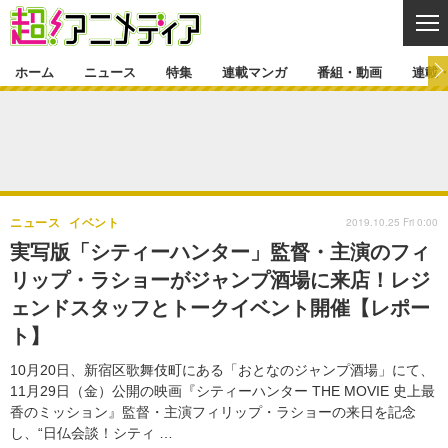
CL
ホーム
ニュース
特集
連載マンガ
番組・動画
連載
ニュース
ニュース一覧
アニメ
特集
ゲーム・アプリ
マンガ
特集一覧
カバー
連載マンガ
2019.10.25 Fri 0:00
ニュース
イベント
映画
音楽
インタビュー
レポート
連載マンガ一覧
連載一覧
番組・動画
実写版「シティーハンター」監督・主演のフィ
グッズ
イベント
リップ・ラショーがジャンプ酒場に来店！レジ
ラキりす
番組・動画一覧
ラジオ
連載・ブログ
ェンドスタッフとトークイベント開催【レポー
声優
コスプレ
動画
連載・ブログ一覧
コラム
ト】
舞台
新帝スタ
編集部ブログ・お知らせ
10月20日、新宿区歌舞伎町にある「おとなのジャンプ酒場」にて、
11月29日（金）公開の映画『シティーハンター THE MOVIE 史上最
香のミッション』監督・主演フィリップ・ラショーの来日を記念
し、“日仏会談！シティ …