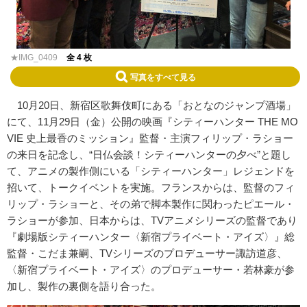
★IMG_0409
全 4 枚
写真をすべて見る
10月20日、新宿区歌舞伎町にある「おとなのジャンプ酒場」
にて、11月29日（金）公開の映画『シティーハンター THE MO
VIE 史上最香のミッション』監督・主演フィリップ・ラショー
の来日を記念し、“日仏会談！シティーハンターの夕べ”と題し
て、アニメの製作側にいる「シティーハンター」レジェンドを
招いて、トークイベントを実施。フランスからは、監督のフィ
リップ・ラショーと、その弟で脚本製作に関わったピエール・
ラショーが参加、日本からは、TVアニメシリーズの監督であり
『劇場版シティーハンター〈新宿プライベート・アイズ〉』総
監督・こだま兼嗣、TVシリーズのプロデューサー諏訪道彦、
〈新宿プライベート・アイズ〉のプロデューサー・若林豪が参
加し、製作の裏側を語り合った。