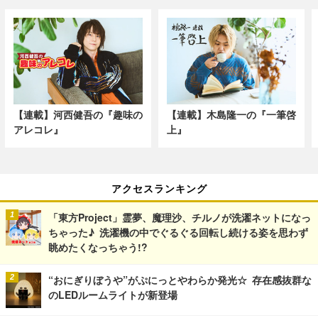
【連載】河西健吾の『趣味の
【連載】木島隆一の『一筆啓
アレコレ』
上』
アクセスランキング
「東方Project」霊夢、魔理沙、チルノが洗濯ネットになっ
ちゃった♪ 洗濯機の中でぐるぐる回転し続ける姿を思わず
眺めたくなっちゃう!?
“おにぎりぼうや”がぷにっとやわらか発光☆ 存在感抜群な
のLEDルームライトが新登場