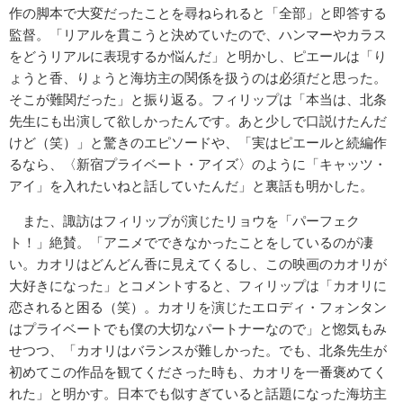
作の脚本で大変だったことを尋ねられると「全部」と即答する
監督。「リアルを貫こうと決めていたので、ハンマーやカラス
をどうリアルに表現するか悩んだ」と明かし、ピエールは「り
ょうと香、りょうと海坊主の関係を扱うのは必須だと思った。
そこが難関だった」と振り返る。フィリップは「本当は、北条
先生にも出演して欲しかったんです。あと少しで口説けたんだ
けど（笑）」と驚きのエピソードや、「実はピエールと続編作
るなら、〈新宿プライベート・アイズ〉のように「キャッツ・
アイ」を入れたいねと話していたんだ」と裏話も明かした。
また、諏訪はフィリップが演じたリョウを「パーフェク
ト！」絶賛。「アニメでできなかったことをしているのが凄
い。カオリはどんどん香に見えてくるし、この映画のカオリが
大好きになった」とコメントすると、フィリップは「カオリに
恋されると困る（笑）。カオリを演じたエロディ・フォンタン
はプライベートでも僕の大切なパートナーなので」と惚気もみ
せつつ、「カオリはバランスが難しかった。でも、北条先生が
初めてこの作品を観てくださった時も、カオリを一番褒めてく
れた」と明かす。日本でも似すぎていると話題になった海坊主