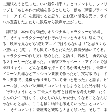
に頑張ろうと思った。いい競争相手！」とコメントし、フィリ
ップも「もし本作の続編を作るとしたら、僕も〈新宿プライベ
ート・アイズ〉を意識すると思う」とお互い感化を受け、ライ
バル宣言したふたりに観客から歓声が上がった。
諏訪は「本作では強烈なオリジナルキャラクターが登場し
て、そのキャラクターがそれぞれリョウとカオリに絡んでく
る。映画を見ながら“絶対アニメではやらないよ！”と思うくら
い驚いた（笑）。でも観ているとだんだん愛着が湧いてくる。
キャラクターの作り方に感心した」と語り、若林も「勇気のあ
るストーリーだと思った。＜新宿プライベート・アイズ＞では
冴羽りょうに、どんな危機を持ってくるか考えた時に、最新の
ドローン兵器などアクション要素で作ったが、実写版では、ド
ラマ要素で、危機を作り出していて凄いと思った」と話す。ピ
エールは、ネタバレ満載のコメントをしようとした兄を制止し
「冴羽りょうにとって“最大の危機”とは何かを考えた時、たく
さんの女性ではなく、ひとりの人しか愛せなくなることなんじ
ゃないかと思い、ここを軸に物語を考えていった」とコメン
ト。そのコメントに登壇者と観客も大きく頷いた。そして、本