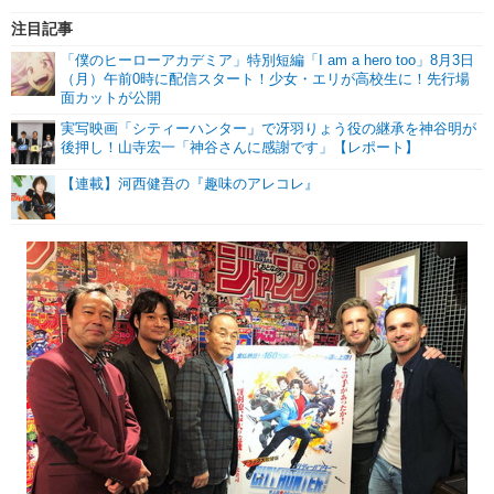
注目記事
「僕のヒーローアカデミア」特別短編「I am a hero too」8月3日
（月）午前0時に配信スタート！少女・エリが高校生に！先行場
面カットが公開
実写映画「シティーハンター」で冴羽りょう役の継承を神谷明が
後押し！山寺宏一「神谷さんに感謝です」【レポート】
【連載】河西健吾の『趣味のアレコレ』