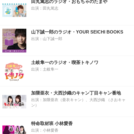
田丸篤志のラジオ・おもちゃのたまや
出演：田丸篤志
山下誠一郎のラジオ・YOUR SEICHI BOOKS
出演：山下誠一郎
土岐隼一のラジオ・喫茶トキノワ
出演：土岐隼一
加隈亜衣・大西沙織のキャン丁目キャン番地
出演：加隈亜衣（亜衣キャン）、大西沙織 （さおキャ
ン）
特命取材班 小林愛香
出演：小林愛香