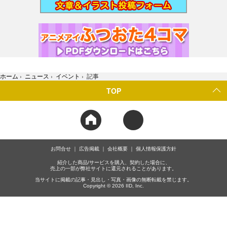
ホーム
›
ニュース
›
イベント
›
記事
TOP
お問合せ
広告掲載
会社概要
個人情報保護方針
紹介した商品/サービスを購入、契約した場合に、
売上の一部が弊社サイトに還元されることがあります。
当サイトに掲載の記事・見出し・写真・画像の無断転載を禁じます。
Copyright © 2026 IID, Inc.