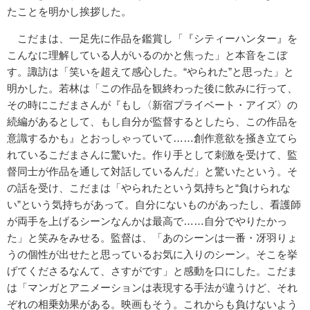
たことを明かし挨拶した。
こだまは、一足先に作品を鑑賞し「『シティーハンター』を
こんなに理解している人がいるのかと焦った」と本音をこぼ
す。諏訪は「笑いを超えて感心した。“やられた”と思った」と
明かした。若林は「この作品を観終わった後に飲みに行って、
その時にこだまさんが『もし〈新宿プライベート・アイズ〉の
続編があるとして、もし自分が監督するとしたら、この作品を
意識するかも』とおっしゃっていて……創作意欲を掻き立てら
れているこだまさんに驚いた。作り手として刺激を受けて、監
督同士が作品を通して対話しているんだ」と驚いたという。そ
の話を受け、こだまは「やられたという気持ちと“負けられな
い”という気持ちがあって。自分にないものがあったし、看護師
が両手を上げるシーンなんかは最高で……自分でやりたかっ
た」と笑みをみせる。監督は、「あのシーンは一番・冴羽りょ
うの個性が出せたと思っているお気に入りのシーン。そこを挙
げてくださるなんて、さすがです」と感動を口にした。こだま
は「マンガとアニメーションは表現する手法が違うけど、それ
ぞれの相乗効果がある。映画もそう。これからも負けないよう