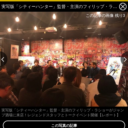
実写版「シティーハンター」監督・主演のフィリップ・ラショーがジャンプ酒場に来店！レジェンドスタッフとトークイベント開催【レポート】 4枚目の写真・画像
この記事の画像 残り3
この記事の画像 残り3
実写版「シティーハンター」監督・主演のフィリップ・ラショーがジャン
プ酒場に来店！レジェンドスタッフとトークイベント開催【レポート】
この写真の記事