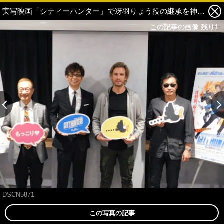
実写映画「シティーハンター」で冴羽りょう役の継承を神谷明が後押し！山寺宏一「神谷さんに感謝です」【レポート】 1枚目の写真・画像
この記事の画像 残り1
この記事の画像 残り1
DSCN5871
この写真の記事