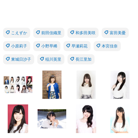
こえずか
前田佳織里
和多田美咲
富田美憂
小原莉子
小野早稀
早瀬莉花
本宮佳奈
東城日沙子
稲川英里
長江里加