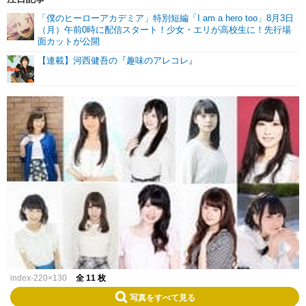
「僕のヒーローアカデミア」特別短編「I am a hero too」8月3日
（月）午前0時に配信スタート！少女・エリが高校生に！先行場
面カットが公開
【連載】河西健吾の『趣味のアレコレ』
index-220×130
全 11 枚
写真をすべて見る