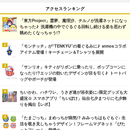
アクセスランキング
「東方Project」霊夢、魔理沙、チルノが洗濯ネットになっ
ちゃった♪ 洗濯機の中でぐるぐる回転し続ける姿を思わず
眺めたくなっちゃう!?
「モンチッチ」が“TENKYU”の着ぐるみに♪ atmosコラボ
アイテム登場！キーチェーン＆Tシャツを展開
「サンリオ」キティがリボンに乗ったり、ポップコーンに
なったり!?エッジの効いたデザインが目を引く♪ トートバ
ッグやポーチが登場
ちいかわ、ハチワレ、うさぎ達が浴衣姿に♪限定グッズも大
盛況☆ スマホアプリ「ちいぽけ」仙台七夕まつりに七夕飾
りを掲出【レポ】
「たまごっち」まめっちが病気!? みみっちはもぐもぐ♪ 生
活を覗き見しちゃうデザイン！フレームマグネット「ぴた
っとフレーム」登場☆