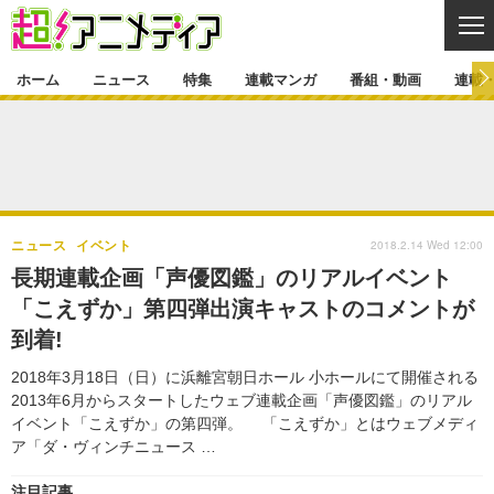
CL
ホーム
ニュース
特集
連載マンガ
番組・動画
連載
ニュース
ニュース一覧
アニメ
特集
ゲーム・アプリ
マンガ
特集一覧
カバー
連載マンガ
2018.2.14 Wed 12:00
ニュース
イベント
映画
音楽
インタビュー
レポート
連載マンガ一覧
連載一覧
番組・動画
長期連載企画「声優図鑑」のリアルイベント
グッズ
イベント
「こえずか」第四弾出演キャストのコメントが
ラキりす
番組・動画一覧
ラジオ
連載・ブログ
到着!
声優
コスプレ
動画
連載・ブログ一覧
コラム
2018年3月18日（日）に浜離宮朝日ホール 小ホールにて開催される
舞台
新帝スタ
2013年6月からスタートしたウェブ連載企画「声優図鑑」のリアル
編集部ブログ・お知らせ
イベント「こえずか」の第四弾。 「こえずか」とはウェブメディ
ア「ダ・ヴィンチニュース …
注目記事