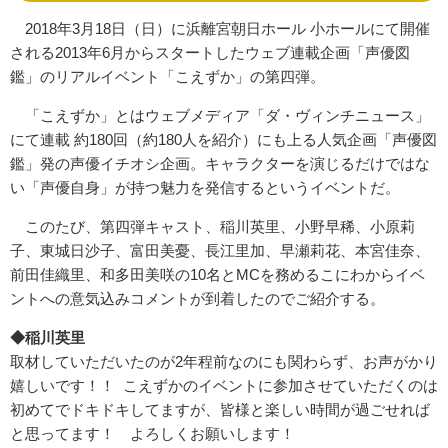
2018年3月18日（日）に浜離宮朝日ホール 小ホールにて開催
される2013年6月からスタートしたウェブ連載企画「声優図
鑑」のリアルイベント「こえずか」の第四弾。
「こえずか」とはウェブメディア「ダ・ヴィンチニュース」
にて連載 約180回（約180人を紹介）にも上る人気企画「声優図
鑑」発の声優イチオシ企画。キャラクターを演じるだけではな
い「声優自身」が持つ魅力を発信するというイベントだ。
このたび、第四弾キャスト、稲川英里、小野早稀、小原莉
子、東城日沙子、富田美憂、長江里加、早瀬莉花、本宮佳奈、
前田佳織里、和多田美咲の10名とMCを務めるこにわからイベ
ントへの意気込みコメントが到着したのでご紹介する。
◆稲川英里
取材していただいたのが2年程前なのにも関わらず、お声がかり
嬉しいです！！ こえずかのイベントに参加させていただくのは
初めてでドキドキしてますが、皆様と楽しい時間が過ごせれば
と思ってます！ よろしくお願いします！