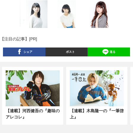
【注目の記事】[PR]
シェア
ポスト
送る
【連載】河西健吾の『趣味の
【連載】木島隆一の『一筆啓
アレコレ』
上』