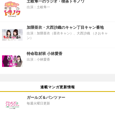
土岐隼一のラジオ・喫茶トキノワ
出演：土岐隼一
加隈亜衣・大西沙織のキャン丁目キャン番地
出演：加隈亜衣（亜衣キャン）、大西沙織 （さおキャ
ン）
特命取材班 小林愛香
出演：小林愛香
連載マンガ更新情報
ガールズ＆パンツァー
毎週火曜日更新