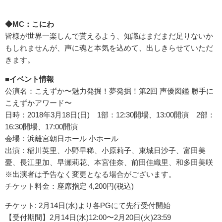
◆MC：こにわ
皆様が世界一楽しんで貰えるよう、知識はまだまだ足りないか
もしれませんが、声に魂と本気を込めて、出しきらせていただ
きます。
■イベント情報
公演名：こえずか〜魅力発掘！夢発掘！第2回 声優図鑑 勝手に
こえずかアワード〜
日時：2018年3月18日(日) 1部：12:30開場、13:00開演 2部：
16:30開場、17:00開演
会場：浜離宮朝日ホール 小ホール
出演：稲川英里、小野早稀、小原莉子、東城日沙子、富田美
憂、長江里加、早瀬莉花、本宮佳奈、前田佳織里、和多田美咲
※出演者は予告なく変更となる場合がございます。
チケット料金：座席指定 4,200円(税込)
チケット: 2月14日(水)より各PGにて先行受付開始
【受付期間】2月14日(水)12:00〜2月20日(火)
23:59