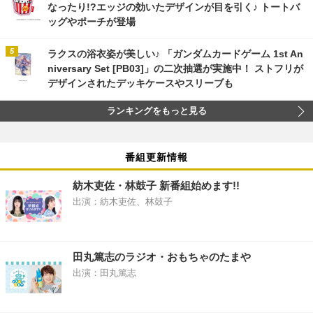
なったり!?エッジの効いたデザインが目を引く♪ トートバ
ッグやポーチが登場
ラクスの浴衣姿が美しい♪ 「ガンダムカードゲーム 1st An
niversary Set [PB03]」の二次抽選が実施中！ ストフリが
デザインされたデッキケースやスリーブも
ランキングをもっと見る
番組更新情報
紡木吏佐・林鼓子 新番組始めます!!
出演：紡木吏佐、林鼓子
田丸篤志のラジオ・おもちゃのたまや
出演：田丸篤志