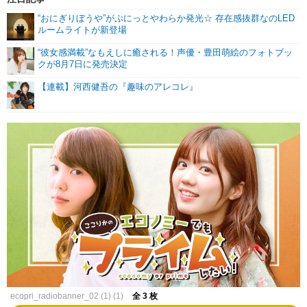
“おにぎりぼうや”がぷにっとやわらか発光☆ 存在感抜群なのLED
ルームライトが新登場
“彼女感満載”なもえしに癒される！声優・豊田萌絵のフォトブッ
クが8月7日に発売決定
【連載】河西健吾の『趣味のアレコレ』
ecopri_radiobanner_02 (1) (1)
全 3 枚