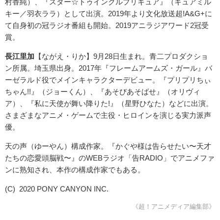
村香純）、『スター☆トゥインクルプリキュア』（キュアミル
キー／羽衣ララ）として出演。2019年より文化放送超!A&G+に
て自身初の冠ラジオ番組も開始。2019アニラジアワード2冠受
賞。
長江里加
【ながえ・りか】9月28日生まれ。青二プロダクショ
ン所属。埼玉県出身。2017年『フレームアームズ・ガール』バ
ーゼラルド役でメインキャラクターデビュー。『プリプリちぃ
ちゃん!!』（ジョーくん）、『あそびあそばせ』（オリヴィ
ア）、『私に天使が舞い降りた!』（星野ひなた）などに出演。
さまざまなアニメ・ゲームで主役・ヒロインを演じる実力派声
優。
天の声（ゆーやん）構成作家。『かぐや様は告らせたい〜天才
たちの恋愛頭脳戦〜』のWEBラジオ「告RADIO」でアニメファ
ンに熟知され、本作の構成作家でもある。
(C) 2020 PONY CANYON INC.
《超！アニメディア編集部》