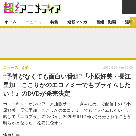
CL
ホーム
ニュース
特集
連載マンガ
番組・動画
連載
ニュース
ニュース一覧
アニメ
特集
ゲーム・アプリ
マンガ
特集一覧
カバー
連載マンガ
2020.6.30 Tue 19:00
ニュース
音楽
映画
音楽
インタビュー
レポート
連載マンガ一覧
連載一覧
番組・動画
“予算がなくても面白い番組”『小原好美・長江
グッズ
イベント
里加 ここりかのエコノミーでもプライムした
ラキりす
番組・動画一覧
ラジオ
連載・ブログ
い！』のDVDが発売決定
声優
コスプレ
動画
連載・ブログ一覧
コラム
ポニーキャニオンのアニメ通販サイト「きゃにめ」で配信中の『小
舞台
新帝スタ
原好美・長江里加 ここりかのエコノミーでもプライムしたい！』
編集部ブログ・お知らせ
略して「エコプラ」のDVDが、2020年9月2日(水)発売されることが
明らかとなった。発売記念オン …
注目記事