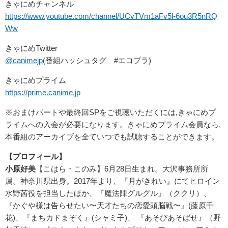
きゃにめチャンネル
https://www.youtube.com/channel/UCvTVm1aFv5l-6ou3R5nRQ
Ww
きゃにめTwitter
@canimejp
(番組ハッシュタグ #エコプラ)
きゃにめプライム
https://prime.canime.jp
※おまけパートや最終回SPをご視聴いただくには,きゃにめプ
ライムへの入会が必要になります。きゃにめプライム会員なら,
本番組のアーカイブを全ていつでも試聴することができます。
【プロフィール】
小原好美
【こはら・このみ】6月28日生まれ。大沢事務所所
属。神奈川県出身。2017年より、『月がきれい』にてヒロイン
水野茜役を担当したほか、『魔法陣グルグル』（ククリ）、
『かぐや様は告らせたい〜天才たちの恋愛頭脳戦〜』(藤原千
花)、『まちカドまぞく』(シャミ子)、 『あそびあそばせ』（野