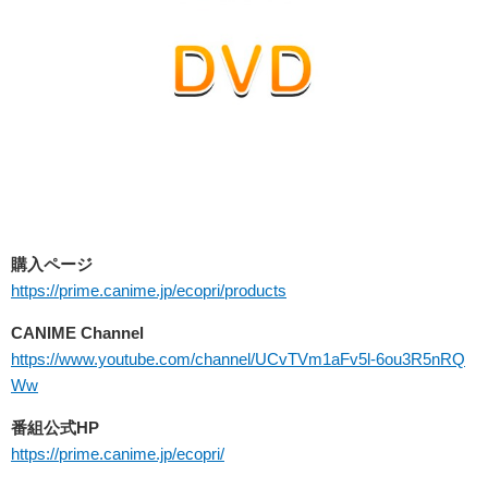
購入ページ
https://prime.canime.jp/ecopri/products
CANIME Channel
https://www.youtube.com/channel/UCvTVm1aFv5l-6ou3R5nRQ
Ww
番組公式HP
https://prime.canime.jp/ecopri/