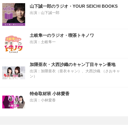
山下誠一郎のラジオ・YOUR SEICHI BOOKS
出演：山下誠一郎
土岐隼一のラジオ・喫茶トキノワ
出演：土岐隼一
加隈亜衣・大西沙織のキャン丁目キャン番地
出演：加隈亜衣（亜衣キャン）、大西沙織 （さおキャ
ン）
特命取材班 小林愛香
出演：小林愛香