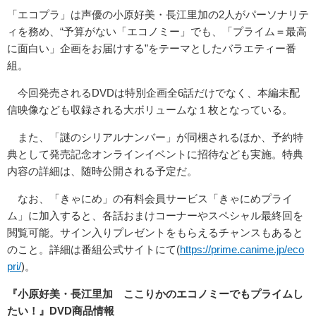
「エコプラ」は声優の小原好美・長江里加の2人がパーソナリテ
ィを務め、“予算がない「エコノミー」でも、「プライム＝最高
に面白い」企画をお届けする”をテーマとしたバラエティー番
組。
今回発売されるDVDは特別企画全6話だけでなく、本編未配
信映像なども収録される大ボリュームな１枚となっている。
また、「謎のシリアルナンバー」が同梱されるほか、予約特
典として発売記念オンラインイベントに招待なども実施。特典
内容の詳細は、随時公開される予定だ。
なお、「きゃにめ」の有料会員サービス「きゃにめプライ
ム」に加入すると、各話おまけコーナーやスペシャル最終回を
閲覧可能。サイン入りプレゼントをもらえるチャンスもあると
のこと。詳細は番組公式サイトにて(
https://prime.canime.jp/eco
pri/
)。
『小原好美・長江里加 ここりかのエコノミーでもプライムし
たい！』DVD商品情報