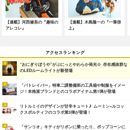
【連載】河西健吾の『趣味の
【連載】木島隆一の『一筆啓
アレコレ』
上』
アクセスランキング
“おにぎりぼうや”がぷにっとやわらか発光☆ 存在感抜群な
のLEDルームライトが新登場
「パトレイバー」特車二課整備班の工具箱や制服をイメー
ジ！本格派ブランドとのコラボアイテム第1弾が登場
リトルミイのデザインが甘辛キュート♪ ムーミン×ルコッ
クスポルティフのコラボ第3弾が登場！
「サンリオ」キティがリボンに乗ったり、ポップコーンに