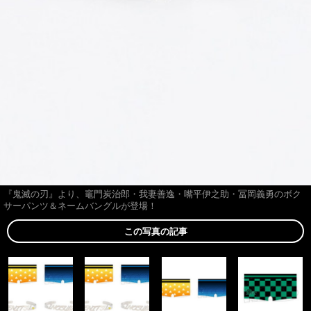
『鬼滅の刃』より、竈門炭治郎・我妻善逸・嘴平伊之助・冨岡義勇のボク
サーパンツ＆ネームバングルが登場！
この写真の記事