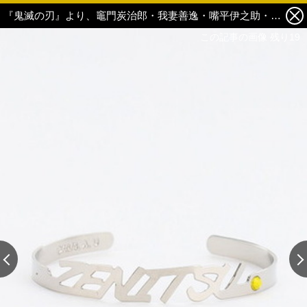
『鬼滅の刃』より、竈門炭治郎・我妻善逸・嘴平伊之助・冨岡義勇のボクサーパンツ＆ネームバングルが登場！ 15枚目の写真・画像
この記事の画像 残り19