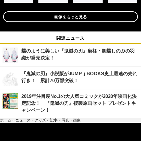
画像をもっと見る
関連ニュース
蝶のように美しい『鬼滅の刃』蟲柱・胡蝶しのぶの羽
織が発売決定！
『鬼滅の刃』小説版がJUMPｊBOOKS史上最速の売れ
行き！ 累計70万部突破！
2019年注目度No.1の大人気コミックが2020年映画化決
定記念！ 『鬼滅の刃』複製原画セット プレゼントキ
ャンペーン！
ホーム
›
ニュース
›
グッズ
›
記事
›
写真・画像