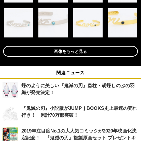
画像をもっと見る
関連ニュース
蝶のように美しい『鬼滅の刃』蟲柱・胡蝶しのぶの羽
織が発売決定！
『鬼滅の刃』小説版がJUMPｊBOOKS史上最速の売れ
行き！ 累計70万部突破！
2019年注目度No.1の大人気コミックが2020年映画化決
定記念！ 『鬼滅の刃』複製原画セット プレゼントキ