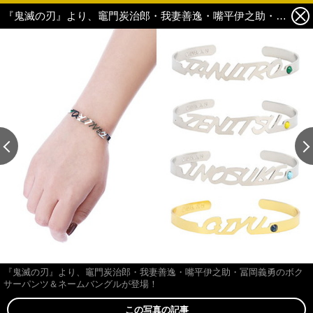
『鬼滅の刃』より、竈門炭治郎・我妻善逸・嘴平伊之助・冨岡義勇のボクサーパンツ＆ネームバングルが登場！ 12枚目の写真・画像
この記事の画像 残り19
『鬼滅の刃』より、竈門炭治郎・我妻善逸・嘴平伊之助・冨岡義勇のボク
サーパンツ＆ネームバングルが登場！
この写真の記事