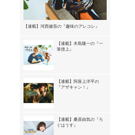
【連載】河西健吾の『趣味のアレコレ』
【連載】木島隆一の『一
筆啓上』
【連載】阿座上洋平の
『アザキャン！』
【連載】桑原由気の『ろ
ぐはうす』