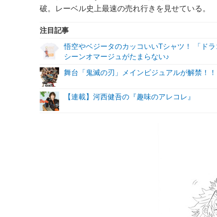
破。レーベル史上最速の売れ行きを見せている。 JU
注目記事
悟空やベジータのカッコいいTシャツ！ 「ド
シーンオマージュがたまらない♪
舞台「鬼滅の刃」メインビジュアルが解禁！！
【連載】河西健吾の『趣味のアレコレ』