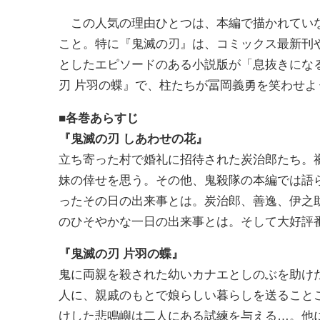
この人気の理由ひとつは、本編で描かれていな
こと。特に『鬼滅の刃』は、コミックス最新刊
としたエピソードのある小説版が「息抜きにな
刃 片羽の蝶』で、柱たちが冨岡義勇を笑わせよ
■各巻あらすじ
『鬼滅の刃 しあわせの花』
立ち寄った村で婚礼に招待された炭治郎たち。
妹の倖せを思う。その他、鬼殺隊の本編では語
ったその日の出来事とは。炭治郎、善逸、伊之
のひそやかな一日の出来事とは。そして大好評
『鬼滅の刃 片羽の蝶』
鬼に両親を殺された幼いカナエとしのぶを助け
人に、親戚のもとで娘らしい暮らしを送ること
けした悲鳴嶼は二人にある試練を与える…。他