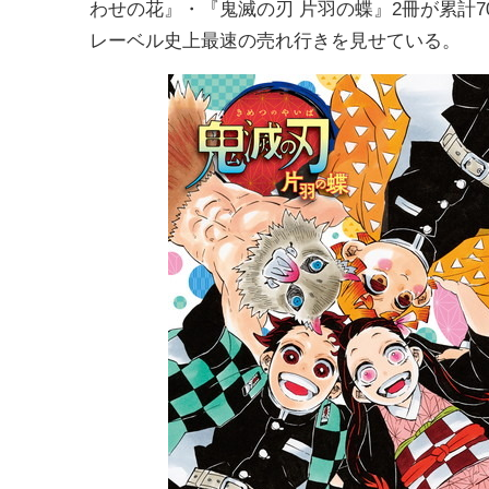
わせの花』・『鬼滅の刃 片羽の蝶』2冊が累計7
レーベル史上最速の売れ行きを見せている。