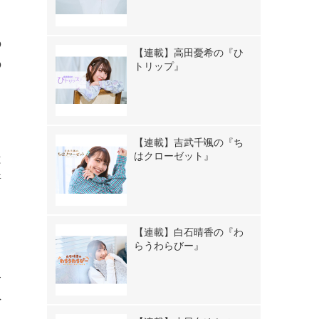
う
の
【連載】高田憂希の『ひ
の
トリップ』
【連載】吉武千颯の『ち
はクローゼット』
は
斬
ヲ
【連載】白石晴香の『わ
らうわらびー』
二
負
り