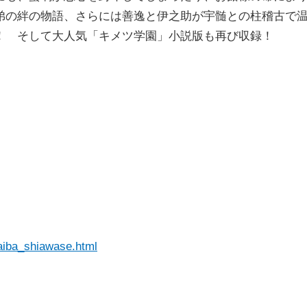
弟の絆の物語、さらには善逸と伊之助が宇髄との柱稽古で
！ そして大人気「キメツ学園」小説版も再び収録！
yaiba_shiawase.html