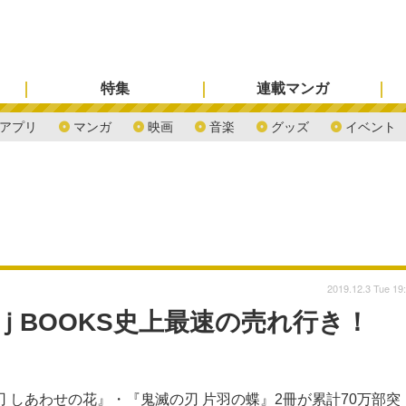
特集
連載マンガ
アプリ
マンガ
映画
音楽
グッズ
イベント
2019.12.3 Tue 19
PｊBOOKS史上最速の売れ行き！
刃 しあわせの花』・『鬼滅の刃 片羽の蝶』2冊が累計70万部突