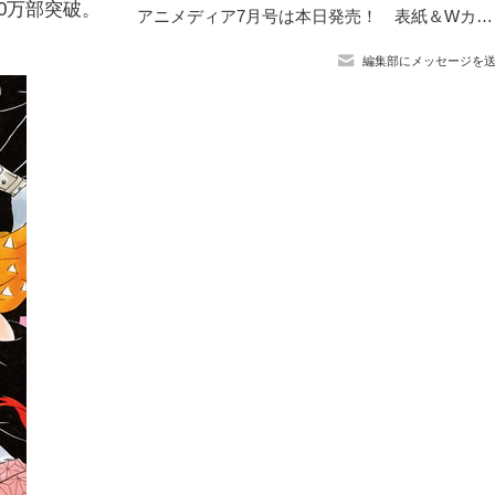
0万部突破。
アニメディア7月号は本日発売！ 表紙＆Wカバーはテレビアニメ「鬼滅の刃」刀鍛冶の里編と『劇場版 Free!-the Final Stroke-』！
編集部にメッセージを