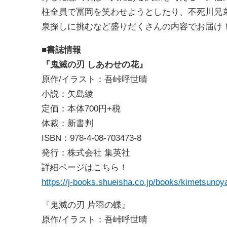
柱全員で冨岡を笑わせようとしたり、不死川兄
泉探しに挑むなど盛りだくさんの内容でお届け
■書誌情報
『鬼滅の刃 しあわせの花』
原作/イラスト：吾峠呼世晴
小説：矢島綾
定価：本体700円+税
体裁：新書判
ISBN：978-4-08-703473-8
発行：株式会社 集英社
詳細ページはこちら！
https://j-books.shueisha.co.jp/books/kimetsuno
『鬼滅の刃 片羽の蝶』
原作/イラスト：吾峠呼世晴