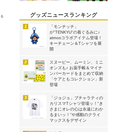
グッズニュースランキング
送る
「モンチッチ」
が“TENKYU”の着ぐるみに♪
atmosコラボアイテム登場！
キーチェーン＆Tシャツを展
開
スヌーピー、ムーミン、ミニ
オンズも♪ お薬手帳＆マイナ
ンバーカードをまとめて収納
「ケアともコレクション」新
登場
「ジョジョ」ブチャラティの
カリスマTシャツ登場ッ！“き
さまにオレの心は永遠にわか
るまいッ！”や感動のクライ
マックスをデザイン