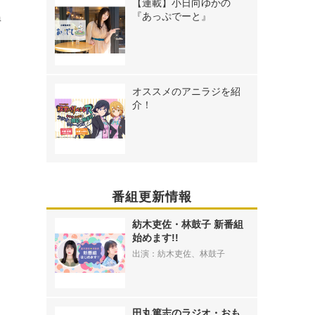
【連載】小日向ゆかの
温
『あっぷでーと』
オススメのアニラジを紹
介！
番組更新情報
紡木吏佐・林鼓子 新番組
始めます!!
出演：紡木吏佐、林鼓子
田丸篤志のラジオ・おも