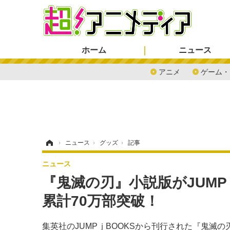
ホーム
ニュース
アニメ
ゲーム・
ホーム
›
ニュース
›
グッズ
›
記事
ニュース
『鬼滅の刃』小説版がJUM
累計70万部突破！
集英社のJUMPｊBOOKSから刊行された『鬼滅の