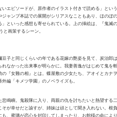
いエピソードが、原作者のイラスト付きで読める」とい
やジャンプ本誌での展開がシリアスなこともあり、ほのぼ
る」といった感想も寄せられている。上の挿絵は、『鬼滅
うと画策するシーン。
禰豆子と同じくらいの年である花嫁の艶姿を見て、炭治郎
られなかった出来事が明らかに。我妻善逸がはじめて鬼を
助の『女難の相』とは。蝶屋敷の少女たち、アオイとカナ
番外編「キメツ学園」のノベライズも。
た悲鳴嶼。鬼殺隊に入り、両親の仇を討ちたいと熱望する
こそが幸せだと諭すが、姉妹は頑として聞き入れない。根
にも、蜜璃が恋心を封印してしまったり、お館様の命によ