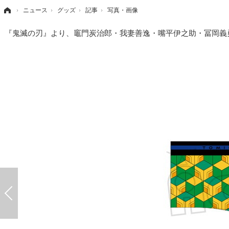
›
ニュース
›
グッズ
›
記事
›
写真・画像
『鬼滅の刃』より、竈門炭治郎・我妻善逸・嘴平伊之助・冨岡義