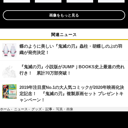
画像をもっと見る
関連ニュース
蝶のように美しい『鬼滅の刃』蟲柱・胡蝶しのぶの羽
織が発売決定！
『鬼滅の刃』小説版がJUMPｊBOOKS史上最速の売れ
行き！ 累計70万部突破！
2019年注目度No.1の大人気コミックが2020年映画化決
定記念！ 『鬼滅の刃』複製原画セット プレゼントキ
ャンペーン！
ホーム
›
ニュース
›
グッズ
›
記事
›
写真・画像