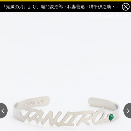
『鬼滅の刃』より、竈門炭治郎・我妻善逸・嘴平伊之助・冨岡義勇のボクサーパンツ＆ネームバングルが登場！ 13枚目の写真・画像
この記事の画像 残り19