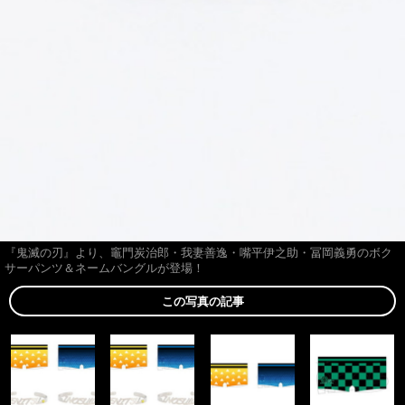
『鬼滅の刃』より、竈門炭治郎・我妻善逸・嘴平伊之助・冨岡義勇のボク
サーパンツ＆ネームバングルが登場！
この写真の記事