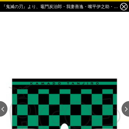
『鬼滅の刃』より、竈門炭治郎・我妻善逸・嘴平伊之助・冨岡義勇のボクサーパンツ＆ネームバングルが登場！ 5枚目の写真・画像
この記事の画像 残り19