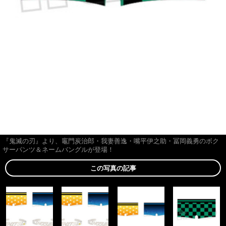
『鬼滅の刃』より、竈門炭治郎・我妻善逸・嘴平伊之助・冨岡義勇のボク
サーパンツ＆ネームバングルが登場！
この写真の記事