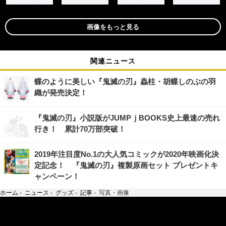
画像をもっと見る
関連ニュース
蝶のように美しい『鬼滅の刃』蟲柱・胡蝶しのぶの羽
織が発売決定！
『鬼滅の刃』小説版がJUMPｊBOOKS史上最速の売れ
行き！ 累計70万部突破！
2019年注目度No.1の大人気コミックが2020年映画化決
定記念！ 『鬼滅の刃』複製原画セット プレゼントキ
ャンペーン！
ホーム
›
ニュース
›
グッズ
›
記事
›
写真・画像