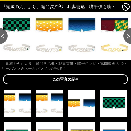
『鬼滅の刃』より、竈門炭治郎・我妻善逸・嘴平伊之助・冨岡義勇のボクサーパンツ＆ネームバングルが登場！ 2枚目の写真・画像
この記事の画像 残り19
『鬼滅の刃』より、竈門炭治郎・我妻善逸・嘴平伊之助・冨岡義勇のボク
サーパンツ＆ネームバングルが登場！
この写真の記事