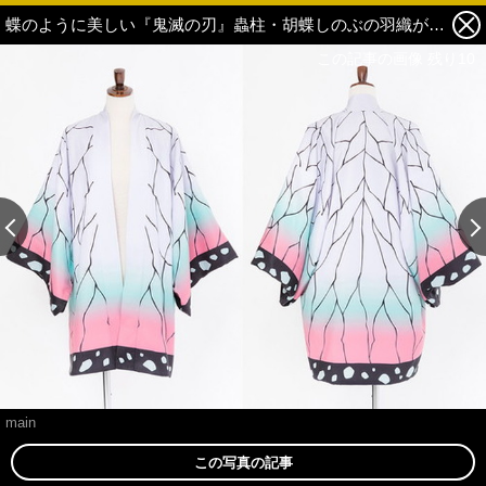
蝶のように美しい『鬼滅の刃』蟲柱・胡蝶しのぶの羽織が発売決定！ 1枚目の写真・画像
この記事の画像 残り10
main
この写真の記事