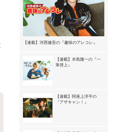
【連載】河西健吾の『趣味のアレコレ』
京
【連載】木島隆一の『一
筆啓上』
【連載】阿座上洋平の
『アザキャン！』