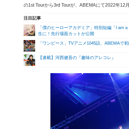
の1st Tourから3rd Tourが、ABEMAにて20
注目記事
「僕のヒーローアカデミア」特別短編「I am a 
生に！先行場面カットが公開
「ワンピース」TVアニメ1045話、ABEMAで
【連載】河西健吾の『趣味のアレコレ』