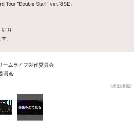
 "Double Star!" ver.RISE』
s、紅月
ます。
んスタ！ドリームライブ製作委員会
製作委員会
《米田果織