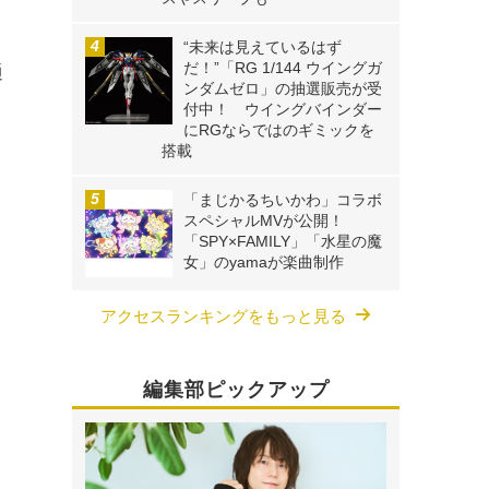
“未来は見えているはず
だ！”「RG 1/144 ウイングガ
通
ンダムゼロ」の抽選販売が受
付中！ ウイングバインダー
にRGならではのギミックを
搭載
「まじかるちいかわ」コラボ
スペシャルMVが公開！
「SPY×FAMILY」「水星の魔
女」のyamaが楽曲制作
アクセスランキングをもっと見る
編集部ピックアップ