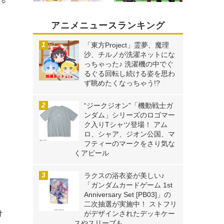
送る
アニメニュースランキング
「東方Project」霊夢、魔理
沙、チルノが洗濯ネットにな
っちゃった♪ 洗濯機の中でぐ
るぐる回転し続ける姿を思わ
ず眺めたくなっちゃう!?
“ジークジオン”「機動戦士ガ
ンダム」シリーズのロゴマー
ク入りTシャツ登場！ アム
ロ、シャア、ジオン公国、マ
フティーのマークをさり気な
くアピール
ラクスの浴衣姿が美しい♪
「ガンダムカードゲーム 1st
Anniversary Set [PB03]」の
二次抽選が実施中！ ストフリ
け
がデザインされたデッキケー
スやスリーブも