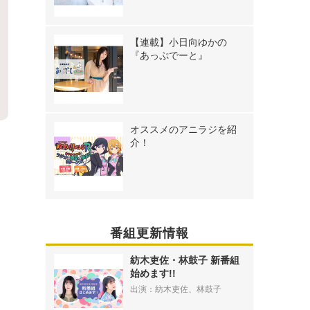
【連載】小日向ゆかの
『あっぷでーと』
オススメのアニラジを紹
介！
》
番組更新情報
紡木吏佐・林鼓子 新番組
始めます!!
出演：紡木吏佐、林鼓子