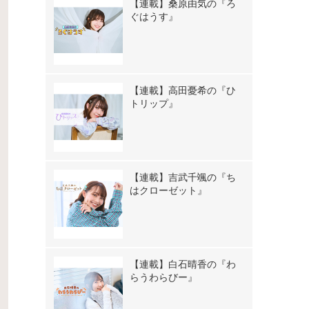
【連載】桑原由気の『ろ
ぐはうす』
【連載】高田憂希の『ひ
トリップ』
【連載】吉武千颯の『ち
はクローゼット』
【連載】白石晴香の『わ
らうわらびー』