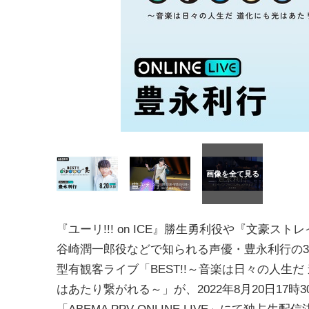
『ユーリ!!! on ICE』勝生勇利役や『文豪スト
谷崎潤一郎役などで知られる声優・豊永利行の
型有観客ライブ「BEST!!～音楽は日々の人生だ
はあたり繋がれる～」が、2022年8月20日17時3
「ABEMA PPV ONLINE LIVE」にて独占生