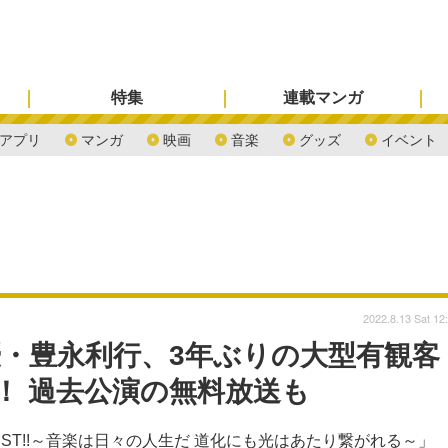
特集
連載マンガ
アプリ
マンガ
映画
音楽
グッズ
イベント
2022.8.13 Sat 12
優・豊永利行、3年ぶりの大型有観客
！ 過去公演の無料放送も
ST!!～音楽は日々の人生だ 道化にも光はあたり繋がれる～」