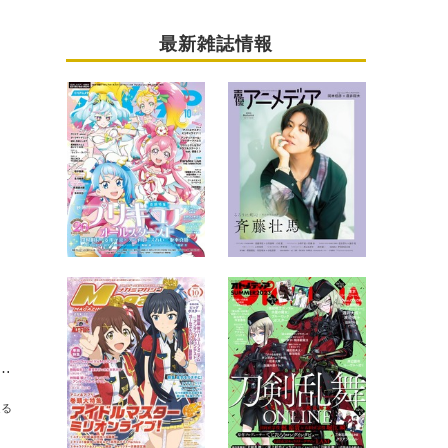
最新雑誌情報
 冬アニメ「Buddy Daddies」徹底ガイド特番、ABEMAで独占放送
送る