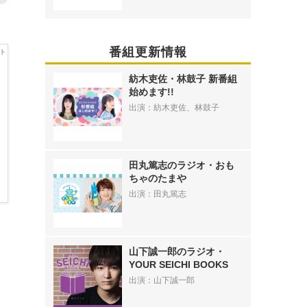
番組更新情報
紡木吏佐・林鼓子 新番組
始めます!!
出演：紡木吏佐、林鼓子
田丸篤志のラジオ・おも
ちゃのたまや
出演：田丸篤志
》
山下誠一郎のラジオ・
YOUR SEICHI BOOKS
出演：山下誠一郎