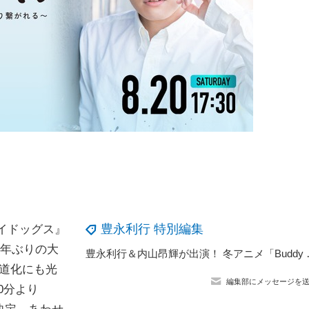
豊永利行 特別編集
レイドッグス』
3年ぶりの大
豊永利行＆内山昂輝が出演！
 道化にも光
編集部にメッセージを
0分より
配信決定。あわせ