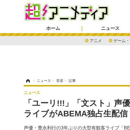
ホーム
ニュース
アニメ
ゲーム・
ホーム
›
ニュース
›
音楽
›
記事
ニュース
「ユーリ!!!」「文スト」声
ライブがABEMA独占生配信
声優・豊永利行の3年ぶりの大型有観客ライブ「BE