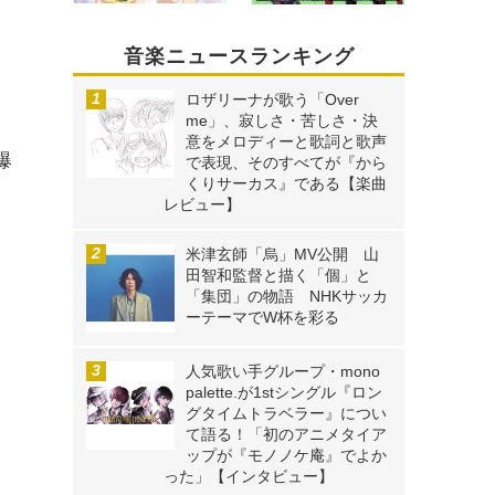
音楽ニュースランキング
ロザリーナが歌う「Over
me」、寂しさ・苦しさ・決
意をメロディーと歌詞と歌声
爆
で表現、そのすべてが『から
くりサーカス』である【楽曲
レビュー】
米津玄師「烏」MV公開 山
田智和監督と描く「個」と
「集団」の物語 NHKサッカ
ーテーマでW杯を彩る
人気歌い手グループ・mono
palette.が1stシングル『ロン
グタイムトラベラー』につい
て語る！「初のアニメタイア
ップが『モノノケ庵』でよか
った」【インタビュー】