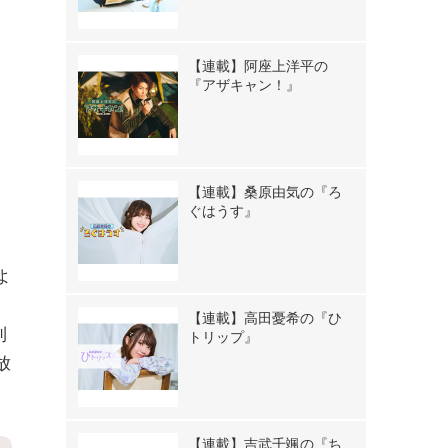
【連載】阿座上洋平の
『アザキャン！』
【連載】桑原由気の『ろ
ぐはうす』
よ
【連載】高田憂希の『ひ
利
トリップ』
放
【連載】吉武千颯の『ち