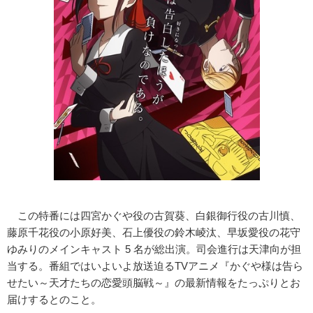
この特番には四宮かぐや役の古賀葵、白銀御行役の古川慎、
藤原千花役の小原好美、石上優役の鈴木崚汰、早坂愛役の花守
ゆみりのメインキャスト 5 名が総出演。司会進行は天津向が担
当する。番組ではいよいよ放送迫るTVアニメ『かぐや様は告ら
せたい～天才たちの恋愛頭脳戦～』の最新情報をたっぷりとお
届けするとのこと。