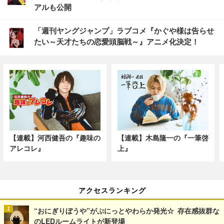
アルも公開
「週刊ヤングジャンプ」ラブコメ『かぐや様は告らせ
たい～天才たちの恋愛頭脳戦～』アニメ化決定！
【連載】河西健吾の『趣味の
【連載】木島隆一の『一筆啓
アレコレ』
上』
アクセスランキング
“おにぎりぼうや”がぷにっとやわらか発光☆ 存在感抜群な
のLEDルームライトが新登場