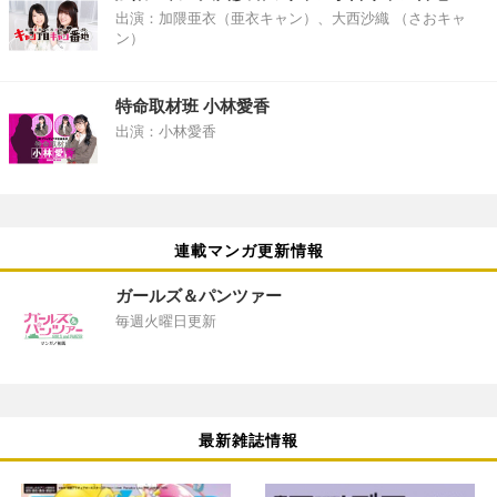
出演：加隈亜衣（亜衣キャン）、大西沙織 （さおキャ
ン）
特命取材班 小林愛香
出演：小林愛香
連載マンガ更新情報
ガールズ＆パンツァー
毎週火曜日更新
最新雑誌情報