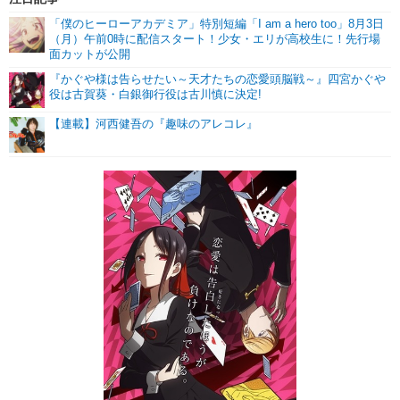
「僕のヒーローアカデミア」特別短編「I am a hero too」8月3日
（月）午前0時に配信スタート！少女・エリが高校生に！先行場
面カットが公開
『かぐや様は告らせたい～天才たちの恋愛頭脳戦～』四宮かぐや
役は古賀葵・白銀御行役は古川慎に決定!
【連載】河西健吾の『趣味のアレコレ』