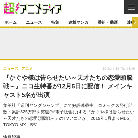
CL
ホーム
ニュース
特集
連載マンガ
番組・動画
連載
ニュース
ニュース一覧
アニメ
特集
ゲーム・アプリ
マンガ
特集一覧
カバー
連載マンガ
2018.11.29 Thu 18:36
ニュース
アニメ
映画
音楽
インタビュー
レポート
連載マンガ一覧
連載一覧
番組・動画
『かぐや様は告らせたい～天才たちの恋愛頭脳
グッズ
イベント
戦～』ニコ生特番が12月5日に配信！ メインキ
ラキりす
番組・動画一覧
ラジオ
連載・ブログ
ャスト5名が出演
声優
コスプレ
動画
連載・ブログ一覧
コラム
集英社「週刊ヤングジャンプ」にて好評連載中、コミックス発行部
舞台
新帝スタ
数・累計325万部を突破(※電子版含む)する『かぐや様は告らせたい
編集部ブログ・お知らせ
～天才たちの恋愛頭脳戦～』のTVアニメが、2019年1月よりMBS、
TOKYO MX、BS1 …
注目記事