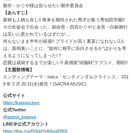
製作：かぐや様は告らせたい製作委員会
【あらすじ】
家柄も人柄も良し!! 将来を期待された秀才が集う秀知院学園!!
その生徒会で出会った、副会長・四宮かぐやと会長・白銀御行
は互いに惹かれているはずだが…
何もないまま半年が経過!! プライドが高く素直になれない2人
は、面倒臭いことに、”如何に相手に告白させるか”ばかりを考
えるようになってしまった!？
恋愛は成就するまでが楽しい!! 新感覚”頭脳戦”ラブコメ、開戦!!
【主題歌情報】
エンディングテーマ：halca「センチメンタルクライシス」 201
9 年 2 月 20 日(水)発売！(SACRA MUSIC)
公式サイト
https://kaguya.love
公式Twitter
@anime_kaguya
LINE
＠公式アカウント
https://line.me/R/ti/p/%40ixg0993j