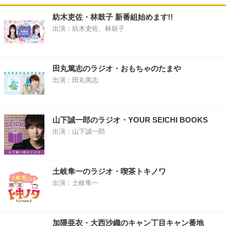
紡木吏佐・林鼓子 新番組始めます!!
出演：紡木吏佐、林鼓子
田丸篤志のラジオ・おもちゃのたまや
出演：田丸篤志
山下誠一郎のラジオ・YOUR SEICHI BOOKS
出演：山下誠一郎
土岐隼一のラジオ・喫茶トキノワ
出演：土岐隼一
加隈亜衣・大西沙織のキャン丁目キャン番地