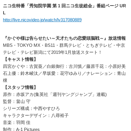
ニコ生特番「秀知院学園 第 1 回ニコ生徒総会」番組ページ UR
L
http://live.nicovideo.jp/watch/lv317080889
『かぐや様は告らせたい～天才たちの恋愛頭脳戦～』放送情報
MBS・TOKYO MX・BS11・群馬テレビ・とちぎテレビ・中京
テレビ・テレビ新潟にて2019年1月放送スタート！
【キャスト情報】
四宮かぐや：古賀葵／白銀御行：古川慎／藤原千花：小原好美
石上優：鈴木崚汰／早坂愛：花守ゆみり／ナレーション：青山
穣
【スタッフ情報】
原作：赤坂アカ(集英社「週刊ヤングジャンプ」連載)
監督：畠山 守
シリーズ構成：中西やすひろ
キャラクターデザイン：八尋裕子
音楽：羽岡 佳
制作：A-1 Pictures