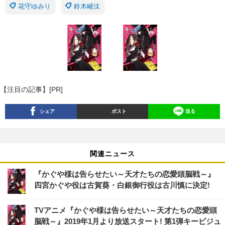
花守ゆみり
鈴木崚汰
【注目の記事】[PR]
シェア
ポスト
送る
関連ニュース
『かぐや様は告らせたい～天才たちの恋愛頭脳戦～』
四宮かぐや役は古賀葵・白銀御行役は古川慎に決定!
TVアニメ『かぐや様は告らせたい～天才たちの恋愛頭
脳戦～』2019年1月より放送スタート! 第1弾キービジュ