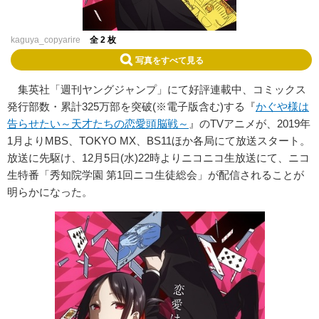
kaguya_copyarire
全 2 枚
写真をすべて見る
集英社「週刊ヤングジャンプ」にて好評連載中、コミックス
発行部数・累計325万部を突破(※電子版含む)する『
かぐや様は
告らせたい～天才たちの恋愛頭脳戦～
』のTVアニメが、2019年
1月よりMBS、TOKYO MX、BS11ほか各局にて放送スタート。
放送に先駆け、12月5日(水)22時よりニコニコ生放送にて、ニコ
生特番「秀知院学園 第1回ニコ生徒総会」が配信されることが
明らかになった。