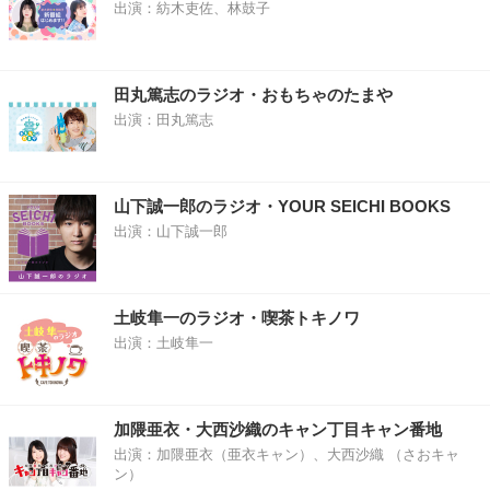
出演：紡木吏佐、林鼓子
田丸篤志のラジオ・おもちゃのたまや
出演：田丸篤志
山下誠一郎のラジオ・YOUR SEICHI BOOKS
出演：山下誠一郎
土岐隼一のラジオ・喫茶トキノワ
出演：土岐隼一
加隈亜衣・大西沙織のキャン丁目キャン番地
出演：加隈亜衣（亜衣キャン）、大西沙織 （さおキャ
ン）