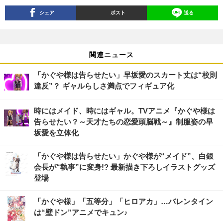
シェア
ポスト
送る
関連ニュース
「かぐや様は告らせたい」早坂愛のスカート丈は“校則
違反”？ ギャルらしさ満点でフィギュア化
時にはメイド、時にはギャル。TVアニメ『かぐや様は
告らせたい？～天才たちの恋愛頭脳戦～』制服姿の早
坂愛を立体化
「かぐや様は告らせたい」かぐや様が“メイド”、白銀
会長が“執事”に変身!? 最新描き下ろしイラストグッズ
登場
「かぐや様」「五等分」「ヒロアカ」…バレンタイン
は“壁ドン”アニメでキュン♪