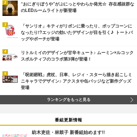
“おにぎりぼうや”がぷにっとやわらか発光☆ 存在感抜群な
のLEDルームライトが新登場
「サンリオ」キティがリボンに乗ったり、ポップコーンに
なったり!?エッジの効いたデザインが目を引く♪ トートバ
ッグやポーチが登場
リトルミイのデザインが甘辛キュート♪ ムーミン×ルコック
スポルティフのコラボ第3弾が登場！
「呪術廻戦」虎杖、日車、レジィ・スターら描き起こしミ
ニキャラでデザイン♪ アクスタや缶バッジなど新作グッズ
登場
ランキングをもっと見る
番組更新情報
紡木吏佐・林鼓子 新番組始めます!!