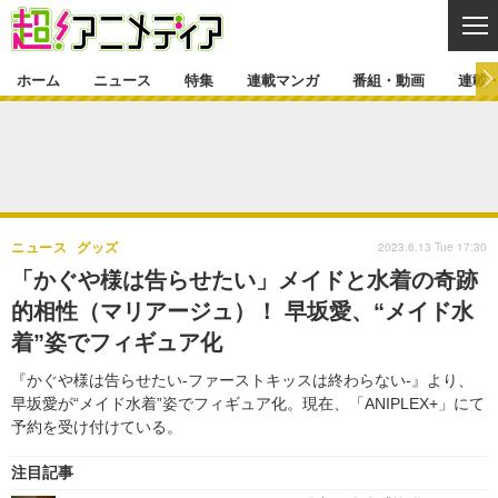
CL
ホーム
ニュース
特集
連載マンガ
番組・動画
連載
ニュース
ニュース一覧
アニメ
特集
ゲーム・アプリ
マンガ
特集一覧
カバー
連載マンガ
2023.6.13 Tue 17:30
ニュース
グッズ
映画
音楽
インタビュー
レポート
連載マンガ一覧
連載一覧
番組・動画
「かぐや様は告らせたい」メイドと水着の奇跡
グッズ
イベント
的相性（マリアージュ）！ 早坂愛、“メイド水
ラキりす
番組・動画一覧
ラジオ
連載・ブログ
着”姿でフィギュア化
声優
コスプレ
動画
連載・ブログ一覧
コラム
『かぐや様は告らせたい-ファーストキッスは終わらない-』より、
舞台
新帝スタ
早坂愛が“メイド水着”姿でフィギュア化。現在、「ANIPLEX+」にて
編集部ブログ・お知らせ
予約を受け付けている。
注目記事