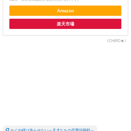
Amazon
楽天市場
《CHiRO★》
かぐや様は告らせたい～天才たちの恋愛頭脳戦～