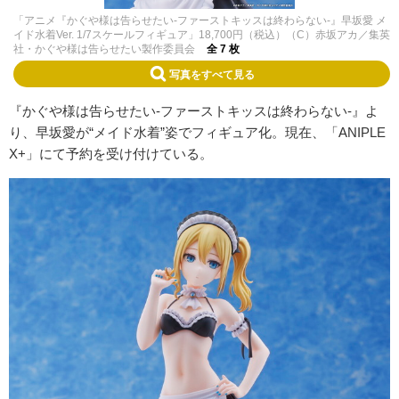
「アニメ『かぐや様は告らせたい-ファーストキッスは終わらない-』早坂愛 メ
イド水着Ver. 1/7スケールフィギュア」18,700円（税込）（C）赤坂アカ／集英
社・かぐや様は告らせたい製作委員会
全 7 枚
写真をすべて見る
『かぐや様は告らせたい-ファーストキッスは終わらない-』よ
り、早坂愛が“メイド水着”姿でフィギュア化。現在、「ANIPLE
X+」にて予約を受け付けている。