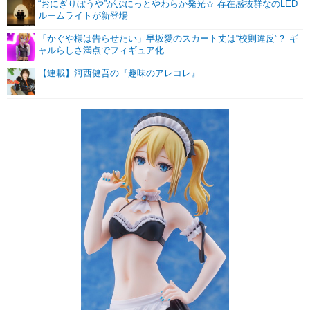
“おにぎりぼうや”がぷにっとやわらか発光☆ 存在感抜群なのLED
ルームライトが新登場
「かぐや様は告らせたい」早坂愛のスカート丈は“校則違反”？ ギ
ャルらしさ満点でフィギュア化
【連載】河西健吾の『趣味のアレコレ』