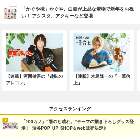
「かぐや様」かぐや、白銀が上品な着物で新年をお祝
い！ アクスタ、アクキーなど登場
【連載】河西健吾の『趣味の
【連載】木島隆一の『一筆啓
アレコレ』
上』
アクセスランキング
「100カノ」“雨のち晴れ。”テーマの描き下ろしグッズ登
場！ 渋谷POP UP SHOP＆web販売決定♪