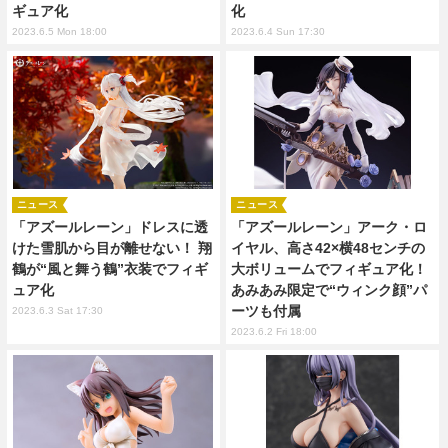
ギュア化
化
2023.6.5 Mon 18:00
2023.6.4 Sun 17:30
ニュース
ニュース
「アズールレーン」ドレスに透
「アズールレーン」アーク・ロ
けた雪肌から目が離せない！ 翔
イヤル、高さ42×横48センチの
鶴が“風と舞う鶴”衣装でフィギ
大ボリュームでフィギュア化！
ュア化
あみあみ限定で“ウィンク顔”パ
ーツも付属
2023.6.3 Sat 17:30
2023.6.2 Fri 18:00