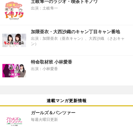
土岐隼一のラジオ・喫茶トキノワ
出演：土岐隼一
加隈亜衣・大西沙織のキャン丁目キャン番地
出演：加隈亜衣（亜衣キャン）、大西沙織 （さおキャ
ン）
特命取材班 小林愛香
出演：小林愛香
連載マンガ更新情報
ガールズ＆パンツァー
毎週火曜日更新