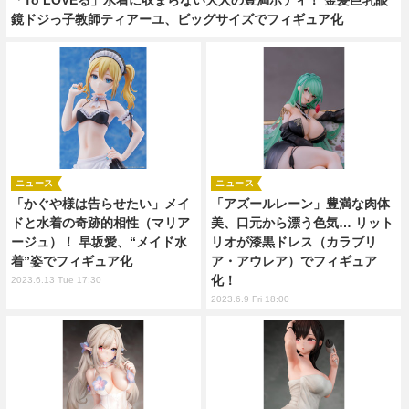
鏡ドジっ子教師ティアーユ、ビッグサイズでフィギュア化
ニュース
ニュース
「かぐや様は告らせたい」メイ
「アズールレーン」豊満な肉体
ドと水着の奇跡的相性（マリア
美、口元から漂う色気… リット
ージュ）！ 早坂愛、“メイド水
リオが漆黒ドレス（カラブリ
着”姿でフィギュア化
ア・アウレア）でフィギュア
化！
2023.6.13 Tue 17:30
2023.6.9 Fri 18:00