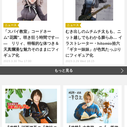
ニュース
ニュース
「スパイ教室」コードネー
むき出しのムチムチ太もも、ニ
ム“花園”。咲き狂う時間です―
ット越しでもわかる膨らみ… イ
― リリィ、特報的な体つき＆
ラストレーター・hitomio拾六
天真爛漫な魅力そのままにフィ
「ギター妹妹」が色気たっぷり
ギュア化
にフィギュア化
2023.3.30 Thu 17:00
2023.3.29 Wed 18:15
もっと見る