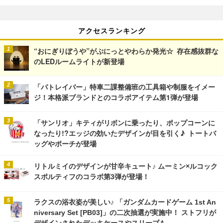
アクセスランキング
“おにぎりぼうや”がぷにっとやわらか発光☆ 存在感抜群な
のLEDルームライトが新登場
「パトレイバー」特車二課整備班の工具箱や制服をイメー
ジ！本格派ブランドとのコラボアイテム第1弾が登場
「サンリオ」キティがリボンに乗ったり、ポップコーンに
なったり!?エッジの効いたデザインが目を引く♪ トートバ
ッグやポーチが登場
リトルミイのデザインが甘辛キュート♪ ムーミン×ルコック
スポルティフのコラボ第3弾が登場！
ラクスの浴衣姿が美しい♪ 「ガンダムカードゲーム 1st An
niversary Set [PB03]」の二次抽選が実施中！ ストフリが