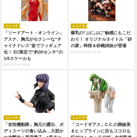
ニュース
ニュース
「ソードアート・オンライン」
爆乳の“ぷにぷに”触感にもこだ
アスナ、胸元がセクシーな“チ
わり！ オリジナルタイトル「砂
ャイナドレス”姿でフィギュア
の家」時桜＆砂織姉妹が登場
化！ EC限定で“約30センチ”の
2023.4.23 Sun 17:00
1/5スケールも
2023.5.5 Fri 16:00
ニュース
ニュース
「攻殻機動隊」胸元の露出、ボ
「コードギアス」C.C.の脚線美
ディスーツの食い込み…大胆か
＆ヒップラインに目もココロも