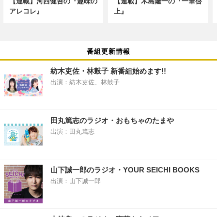
【連載】河西健吾の『趣味の
【連載】木島隆一の『一筆啓
アレコレ』
上』
番組更新情報
紡木吏佐・林鼓子 新番組始めます!!
出演：紡木吏佐、林鼓子
田丸篤志のラジオ・おもちゃのたまや
出演：田丸篤志
山下誠一郎のラジオ・YOUR SEICHI BOOKS
出演：山下誠一郎