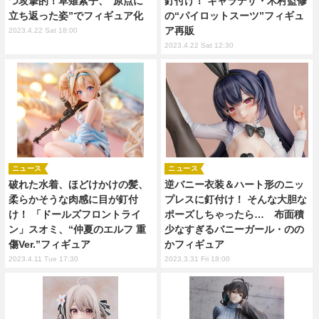
つ攻撃的！草薙素子、“原点に
釘付け！ キャラデザ・木村監修
立ち返った姿”でフィギュア化
の“パイロットスーツ”フィギュ
ア再販
2023.4.22 Sat 18:00
2023.4.22 Sat 12:30
ニュース
ニュース
破れた水着、ほどけかけの髪、
逆バニー衣装＆ハート形のニッ
柔らかそうな肉感に目が釘付
プレスに釘付け！ そんな大胆な
け！ 「ドールズフロントライ
ポーズしちゃったら… 布面積
ン」スオミ、“仲夏のエルフ 重
少なすぎるバニーガール・のの
傷Ver.”フィギュア
かフィギュア
2023.4.11 Tue 17:30
2023.3.31 Fri 18:00