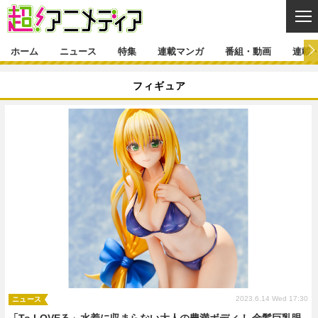
CL
ホーム
ニュース
特集
連載マンガ
番組・動画
連載
ニュース
フィギュア
ニュース一覧
アニメ
特集
ゲーム・アプリ
マンガ
特集一覧
カバー
連載マンガ
映画
音楽
インタビュー
レポート
連載マンガ一覧
連載一覧
番組・動画
グッズ
イベント
ラキりす
番組・動画一覧
ラジオ
連載・ブログ
声優
コスプレ
動画
連載・ブログ一覧
コラム
舞台
新帝スタ
編集部ブログ・お知らせ
2023.6.14 Wed 17:30
ニュース
「To LOVEる」水着に収まらない大人の豊満ボディ！ 金髪巨乳眼