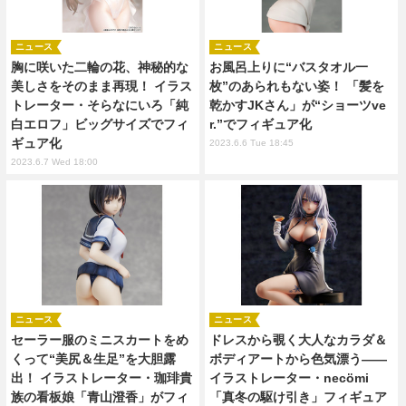
ニュース
ニュース
胸に咲いた二輪の花、神秘的な
お風呂上りに“バスタオル一
美しさをそのまま再現！ イラス
枚”のあられもない姿！ 「髪を
トレーター・そらなにいろ「純
乾かすJKさん」が“ショーツve
白エロフ」ビッグサイズでフィ
r.”でフィギュア化
ギュア化
2023.6.6 Tue 18:45
2023.6.7 Wed 18:00
ニュース
ニュース
セーラー服のミニスカートをめ
ドレスから覗く大人なカラダ＆
くって“美尻＆生足”を大胆露
ボディアートから色気漂う――
出！ イラストレーター・珈琲貴
イラストレーター・necömi
族の看板娘「青山澄香」がフィ
「真冬の駆け引き」フィギュア