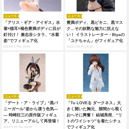
ニュース
ニュース
「アリス・ギア・アイギス」水
豊満ボディ、黒ビキニ、黒マス
着×猫耳×褐色豊満ボディに目が
ク…その妖艶な魅力に抗えな
釘付け！ 兼志谷シタラ、“水着
い！ イラストレーター・Biyaの
姿”でフィギュア化
「ユナちゃん」がフィギュア化
2023.6.1 Thu 18:00
2023.5.26 Fri 18:00
ニュース
ニュース
「デート・ア・ライブ」“黒バ
「To LOVEる ダークネス」大
ニーガール”姿から漂う色気―
きく開いた胸元、隙間から覗く
― 時崎狂三の原作版フィギュ
おへそに興奮！ 結城美柑、“リ
ア、リニューアルして再登場！
トのワイシャツ”を着たシチュ
でフィギュア化
2023.5.25 Thu 18:00