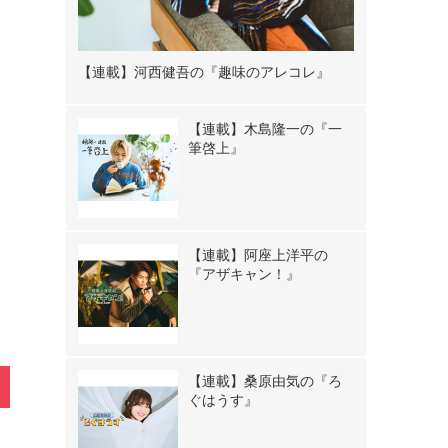
》
【連載】河西健吾の『趣味のアレコレ』
【連載】木島隆一の『一
筆啓上』
【連載】阿座上洋平の
『アザキャン！』
【連載】桑原由気の『ろ
ぐはうす』