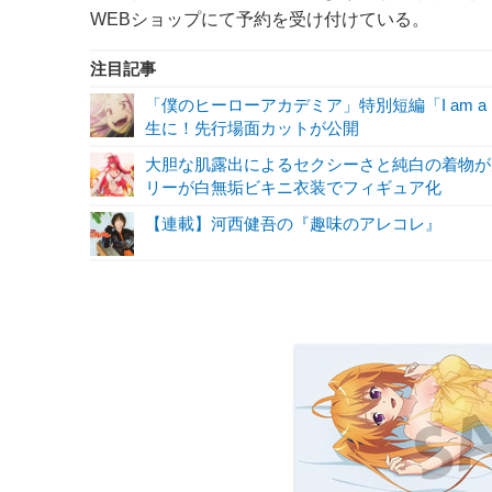
WEBショップにて予約を受け付けている。
注目記事
「僕のヒーローアカデミア」特別短編「I am a 
生に！先行場面カットが公開
大胆な肌露出によるセクシーさと純白の着物が魅
リーが白無垢ビキニ衣装でフィギュア化
【連載】河西健吾の『趣味のアレコレ』