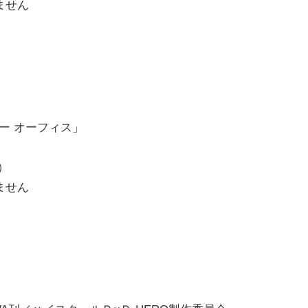
ません
バー オーフィス」
）
ません