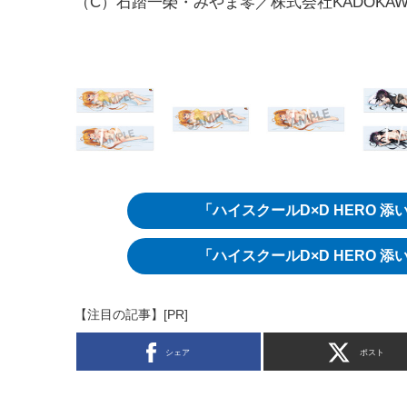
（C）石踏一榮・みやま零／株式会社KADOKAW
「ハイスクールD×D HERO 
「ハイスクールD×D HERO 
【注目の記事】[PR]
シェア
ポスト