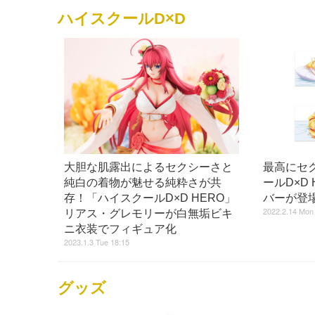
ハイスクールD×D
大胆な肌露出によるセクシーさと
最高にセ
純白の着物が魅せる純粋さが共
ールD×D
存！「ハイスクールD×D HERO」
バーが登
2022.2.14 Mon
リアス・グレモリーが白無垢ビキ
ニ衣装でフィギュア化
2023.1.3 Tue 18:15
グッズ