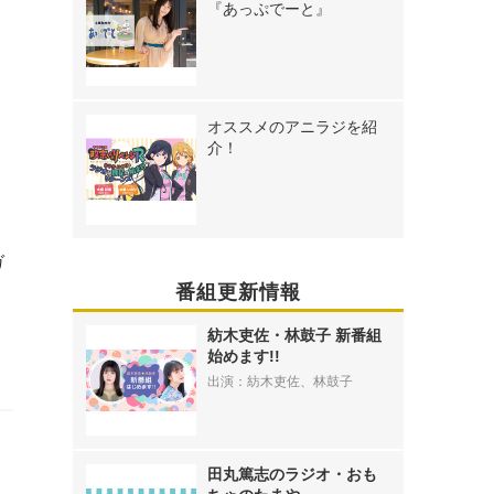
『あっぷでーと』
オススメのアニラジを紹
介！
ガ
番組更新情報
女
』
紡木吏佐・林鼓子 新番組
始めます!!
出演：紡木吏佐、林鼓子
田丸篤志のラジオ・おも