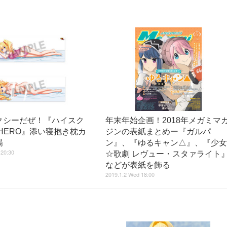
クシーだぜ！『ハイスク
年末年始企画！2018年メガミマ
 HERO』添い寝抱き枕カ
ジンの表紙まとめー『ガルパ
場
ン』、『ゆるキャン△』、『少
 20:30
☆歌劇 レヴュー・スタァライト
などが表紙を飾る
2019.1.2 Wed 18:00