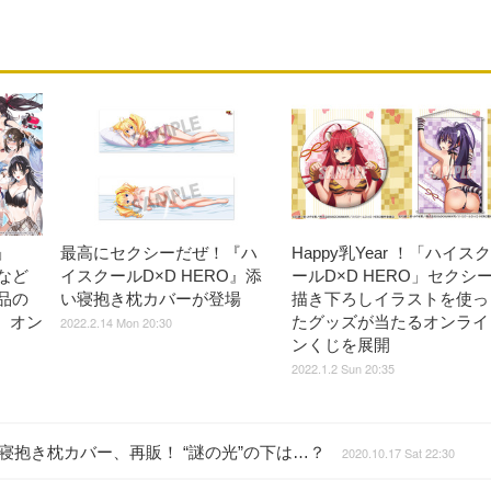
」
最高にセクシーだぜ！『ハ
Happy乳Year ！「ハイスク
など
イスクールD×D HERO』添
ールD×D HERO」セクシ
品の
い寝抱き枕カバーが登場
描き下ろしイラストを使っ
 オン
たグッズが当たるオンライ
2022.2.14 Mon 20:30
ンくじを展開
2022.1.2 Sun 20:35
寝抱き枕カバー、再販！ “謎の光”の下は…？
2020.10.17 Sat 22:30