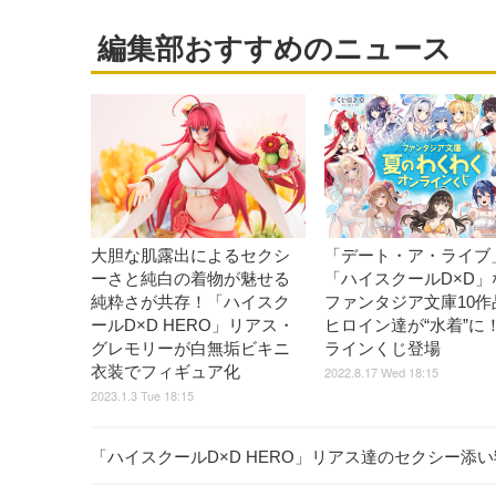
編集部おすすめのニュース
大胆な肌露出によるセクシ
「デート・ア・ライブ
ーさと純白の着物が魅せる
「ハイスクールD×D」
純粋さが共存！「ハイスク
ファンタジア文庫10作
ールD×D HERO」リアス・
ヒロイン達が“水着”に！
グレモリーが白無垢ビキニ
ラインくじ登場
衣装でフィギュア化
2022.8.17 Wed 18:15
2023.1.3 Tue 18:15
「ハイスクールD×D HERO」リアス達のセクシー添い