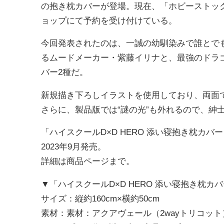
の抱き枕カバーが登場。現在、「ホビーストック
ョップにて予約を受け付けている。
今回発表されたのは、一誠の幼馴染みで誰とで
るムードメーカー・紫藤イリナと、最強のドラ
バー2種だ。
新規描き下ろしイラストを使用しており、両面
さらに、製品版では“謎の光”も外れるので、紳
「ハイスクールD×D HERO 添い寝抱き枕カバ
2023年9月発売。
詳細は商品ページまで。
▼「ハイスクールD×D HERO 添い寝抱き枕カ
サイズ：縦約160cm×横約50cm
素材：素材：アクアヴェール（2wayトリコット