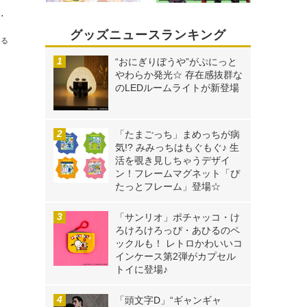
ERO」リアス・グレモリーが白無垢ビキニ衣装でフィギュア化
グッズニュースランキング
送る
“おにぎりぼうや”がぷにっと
やわらか発光☆ 存在感抜群な
カ
のLEDルームライトが新登場
「たまごっち」まめっちが病
気!? みみっちはもぐもぐ♪ 生
活を覗き見しちゃうデザイ
ン！フレームマグネット「ぴ
たっとフレーム」登場☆
「サンリオ」ポチャッコ・け
ろけろけろっぴ・あひるのペ
ックルも！ レトロかわいいコ
インケース第2弾がカプセル
トイに登場♪
「頭文字D」“ギャンギャ