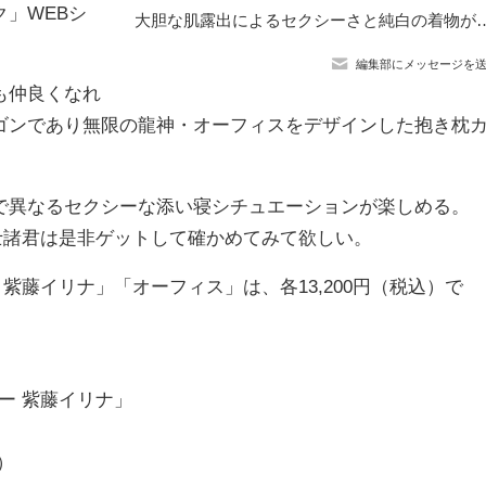
」WEBシ
大胆な肌露出によるセクシーさと純白の着物が魅せる純粋さが共存！「ハイスクールD×D H
編集部にメッセージを
も仲良くなれ
ゴンであり無限の龍神・オーフィスをデザインした抱き枕
で異なるセクシーな添い寝シチュエーションが楽しめる。
士諸君は是非ゲットして確かめてみて欲しい。
ー 紫藤イリナ」「オーフィス」は、各13,200円（税込）で
バー 紫藤イリナ」
）