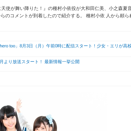
私に天使が舞い降りた！』の種村小依役が大和田仁美、小之森夏
らのコメントが到着したので紹介する。 種村小依 人から頼ら
hero too」8月3日（月）午前0時に配信スタート！少女・エリが高
1月より放送スタート！ 最新情報一挙公開