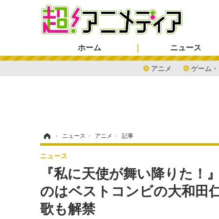
ホーム
ニュース
アニメ
ゲーム・
ホーム
›
ニュース
›
アニメ
›
記事
ニュース
『私に天使が舞い降りた！
のはベストコンビの大和田仁
歌も解禁