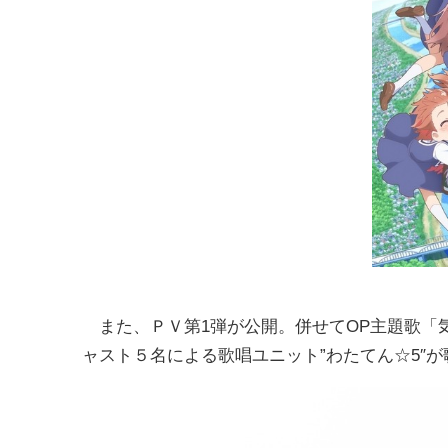
また、ＰＶ第1弾が公開。併せてOP主題歌「
ャスト５名による歌唱ユニット”わたてん☆5″