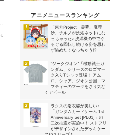
アニメニュースランキング
ラジオはじめました。」10月22日にイベント開催決定！ Lynn、雨宮天がゲスト出演
「東方Project」霊夢、魔理
沙、チルノが洗濯ネットにな
送る
っちゃった♪ 洗濯機の中でぐ
るぐる回転し続ける姿を思わ
ず眺めたくなっちゃう!?
“ジークジオン”「機動戦士ガ
ンダム」シリーズのロゴマー
ク入りTシャツ登場！ アム
ロ、シャア、ジオン公国、マ
フティーのマークをさり気な
くアピール
ラクスの浴衣姿が美しい♪
「ガンダムカードゲーム 1st
Anniversary Set [PB03]」の
二次抽選が実施中！ ストフリ
がデザインされたデッキケー
スやスリーブも