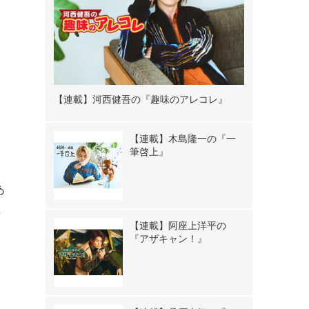
【連載】河西健吾の『趣味のアレコレ』
【連載】木島隆一の『一
筆啓上』
あ
に
【連載】阿座上洋平の
『アザキャン！』