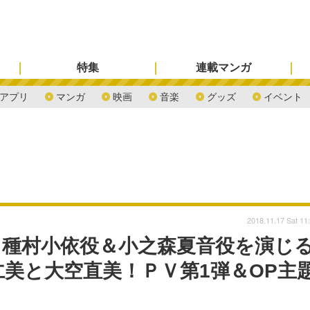
特集
連載マンガ
アプリ
マンガ
映画
音楽
グッズ
イベント
2018.11.17 Sat 11
』種村小依役＆小之森夏音役を演じ
美と大空直美！ＰＶ第1弾＆OP主