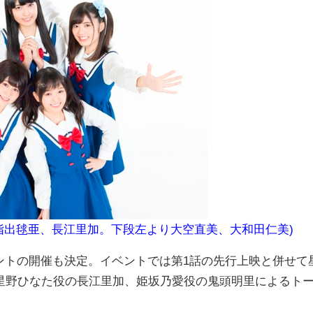
指出毬亜、長江里加。下段左より大空直美、大和田仁美)
イベントの開催も決定。イベントでは第1話の先行上映と併せて
星野ひなた役の長江里加、姫坂乃愛役の鬼頭明里によるト