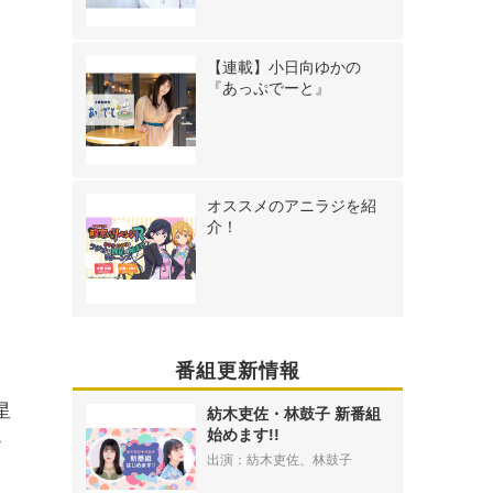
【連載】小日向ゆかの
『あっぷでーと』
オススメのアニラジを紹
介！
番組更新情報
星
紡木吏佐・林鼓子 新番組
始めます!!
ー
出演：紡木吏佐、林鼓子