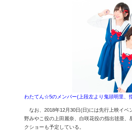
わたてん☆5のメンバー(上段左より鬼頭明里、
なお、2018年12月30日(日)には先行上映
野みやこ役の上田麗奈、白咲花役の指出毬亜、
クショーも予定している。