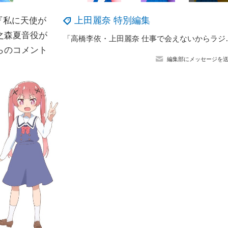
上田麗奈 特別編集
『私に天使が
之森夏音役が
「高橋李依・上田麗奈 仕事で会えないから
らのコメント
編集部にメッセージを