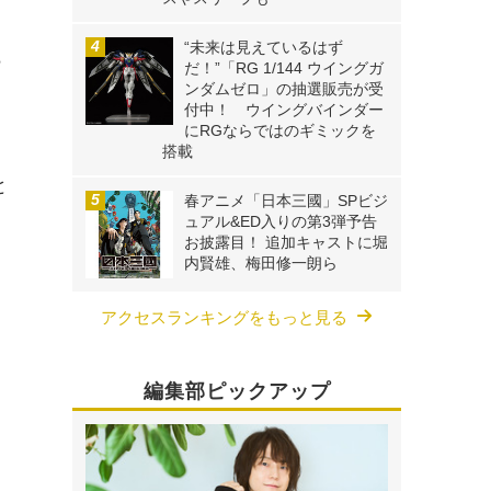
“未来は見えているはず
ら
だ！”「RG 1/144 ウイングガ
ンダムゼロ」の抽選販売が受
付中！ ウイングバインダー
にRGならではのギミックを
搭載
と
春アニメ「日本三國」SPビジ
ら
ュアル&ED入りの第3弾予告
お披露目！ 追加キャストに堀
内賢雄、梅田修一朗ら
アクセスランキングをもっと見る
編集部ピックアップ