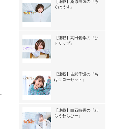
【連載】桑原由気の『ろ
ぐはうす』
【連載】高田憂希の『ひ
トリップ』
【連載】吉武千颯の『ち
はクローゼット』
キ
【連載】白石晴香の『わ
らうわらびー』