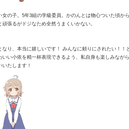
い女の子。5年3組の学級委員。かのんとは物心ついた頃か
と頑張るがドジなため全然うまくいかない。
となり、本当に嬉しいです！ みんなに頼りにされたい！！
わいい小依を精一杯表現できるよう、私自身も楽しみなが
いいたします！