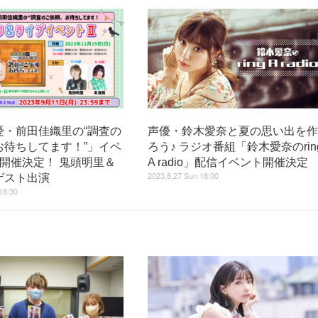
憂・前田佳織里の“調査の
声優・鈴木愛奈と夏の思い出を
お待ちしてます！”」イベ
ろう♪ ラジオ番組「鈴木愛奈のrin
開催決定！ 鬼頭明里＆
A radio」配信イベント開催決定
2023.8.27 Sun 18:00
ゲスト出演
18:30