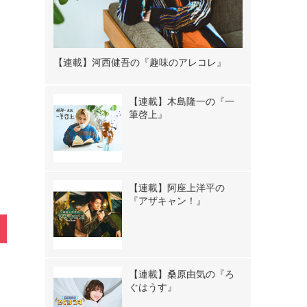
》
【連載】河西健吾の『趣味のアレコレ』
【連載】木島隆一の『一
筆啓上』
【連載】阿座上洋平の
『アザキャン！』
【連載】桑原由気の『ろ
ぐはうす』