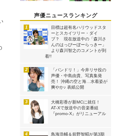
声優ニュースランキング
い
目標は超有名ハリウッドスタ
ト
ーとスカイツリー・ダイ
ブ？ 現在放送中の「森川さ
んのはっぴーぼーらっきー」
の
より森川智之のコメントが到
着!!
「バンドリ！」今井リサ役の
声優・中島由貴、写真集発
売！ 沖縄の空と海…水着姿が
爽やか♪ 表紙公開
大橋彩香が新MCに就任！
AT-Xで放送中の音楽番組
『promo-X』がリニューアル
鳥海浩輔＆前野智昭が第3期