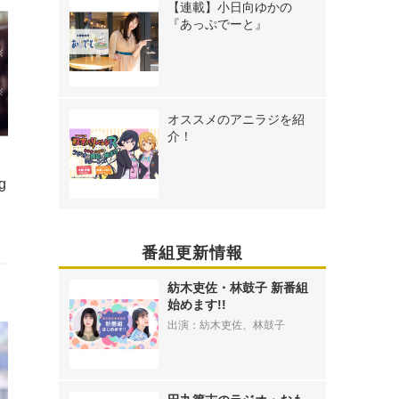
【連載】小日向ゆかの
『あっぷでーと』
オススメのアニラジを紹
介！
作
g
番組更新情報
紡木吏佐・林鼓子 新番組
始めます!!
出演：紡木吏佐、林鼓子