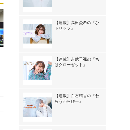
【連載】高田憂希の『ひ
トリップ』
【連載】吉武千颯の『ち
はクローゼット』
【連載】白石晴香の『わ
らうわらびー』