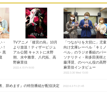
い・
TVアニメ「後宮の烏」10月
「つながりを大切に」児童
い！
より放送！ティザービジュ
向け文庫レーベル「キミノ
・黒
アル公開 キャストに水野
ベル」のラジオ番組のパー
庭
朔、水中雅章、八代拓、高
ソナリティ・和多田美咲と
野麻里佳
藤澤奨、のべぺん役の高野
麻里佳インタビュー
2022.4.15 Fri 8:00
2022.3.30 Wed 13:00
者、辞めます』の特別番組が配信決定
2022.6.3 Fri 21:45