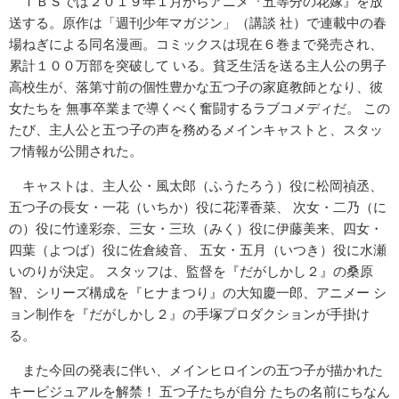
ＴＢＳでは２０１９年１月からアニメ『五等分の花嫁』を放
送する。原作は「週刊少年マガジン」（講談 社）で連載中の春
場ねぎによる同名漫画。コミックスは現在６巻まで発売され、
累計１００万部を突破して いる。貧乏生活を送る主人公の男子
高校生が、落第寸前の個性豊かな五つ子の家庭教師となり、彼
女たちを 無事卒業まで導くべく奮闘するラブコメディだ。 この
たび、主人公と五つ子の声を務めるメインキャストと、スタッ
フ情報が公開された。
キャストは、主人公・風太郎（ふうたろう）役に松岡禎丞、
五つ子の長女・一花（いちか）役に花澤香菜、 次女・二乃（に
の）役に竹達彩奈、三女・三玖（みく）役に伊藤美来、四女・
四葉（よつば）役に佐倉綾音、 五女・五月（いつき）役に水瀬
いのりが決定。 スタッフは、監督を『だがしかし２』の桑原
智、シリーズ構成を『ヒナまつり』の大知慶一郎、アニメー シ
ョン制作を『だがしかし２』の手塚プロダクションが手掛け
る。
また今回の発表に伴い、メインヒロインの五つ子が描かれた
キービジュアルを解禁！ 五つ子たちが自分 たちの名前にちなん