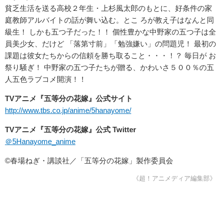
貧乏生活を送る高校２年生・上杉風太郎のもとに、好条件の家
庭教師アルバイトの話が舞い込む。とこ ろが教え子はなんと同
級生！ しかも五つ子だった！！ 個性豊かな中野家の五つ子は全
員美少女、だけど 「落第寸前」「勉強嫌い」の問題児！ 最初の
課題は彼女たちからの信頼を勝ち取ること・・・！？ 毎日が お
祭り騒ぎ！ 中野家の五つ子たちが贈る、かわいさ５００％の五
人五色ラブコメ開演！！
TVアニメ『五等分の花嫁』公式サイト
http://www.tbs.co.jp/anime/5hanayome/
TVアニメ『五等分の花嫁』公式 Twitter
＠5Hanayome_anime
©春場ねぎ・講談社／「五等分の花嫁」製作委員会
《超！アニメディア編集部》