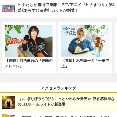
ヒナたちが雪山で遭難！？TVアニメ『ヒナまつり』第1
2話あらすじ＆先行カットが到着！
【連載】河西健吾の『趣味の
【連載】木島隆一の『一筆啓
アレコレ』
上』
アクセスランキング
“おにぎりぼうや”がぷにっとやわらか発光☆ 存在感抜群な
のLEDルームライトが新登場