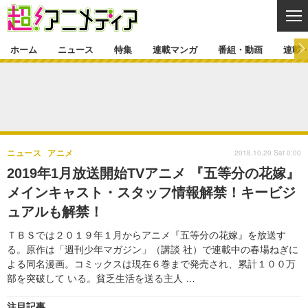
CL
ホーム
ニュース
特集
連載マンガ
番組・動画
連載
ニュース
ニュース一覧
アニメ
特集
ゲーム・アプリ
マンガ
特集一覧
カバー
連載マンガ
2018.10.20 Sat 0:00
ニュース
アニメ
映画
音楽
インタビュー
レポート
連載マンガ一覧
連載一覧
番組・動画
2019年1月放送開始TVアニメ 『五等分の花嫁』
グッズ
イベント
メインキャスト・スタッフ情報解禁！キービジ
ラキりす
番組・動画一覧
ラジオ
連載・ブログ
ュアルも解禁！
声優
コスプレ
動画
連載・ブログ一覧
コラム
ＴＢＳでは２０１９年１月からアニメ『五等分の花嫁』を放送す
舞台
新帝スタ
る。原作は「週刊少年マガジン」（講談 社）で連載中の春場ねぎに
編集部ブログ・お知らせ
よる同名漫画。コミックスは現在６巻まで発売され、累計１００万
部を突破して いる。貧乏生活を送る主人 …
注目記事