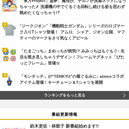
「東方Project」霊夢、魔理沙、チルノが洗濯ネットになっ
ちゃった♪ 洗濯機の中でぐるぐる回転し続ける姿を思わず
眺めたくなっちゃう!?
“ジークジオン”「機動戦士ガンダム」シリーズのロゴマー
ク入りTシャツ登場！ アムロ、シャア、ジオン公国、マフ
ティーのマークをさり気なくアピール
「たまごっち」まめっちが病気!? みみっちはもぐもぐ♪ 生
活を覗き見しちゃうデザイン！フレームマグネット「ぴた
っとフレーム」登場☆
「モンチッチ」が“TENKYU”の着ぐるみに♪ atmosコラボ
アイテム登場！キーチェーン＆Tシャツを展開
ランキングをもっと見る
番組更新情報
紡木吏佐・林鼓子 新番組始めます!!