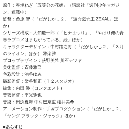
原作：春場ねぎ『五等分の花嫁』（講談社「週刊少年マガジ
ン」連載中）
監督：桑原 智（『だがしかし２』『遊☆戯☆王 ZEXAL』ほ
か）
シリーズ構成：大知慶一郎（『ヒナまつり』、『やはり俺の青
春ラブコメはまちがっている。続』ほか）
キャラクターデザイン：中村路之将（『だがしかし２』『３月
のライオン』ほか） 雅楽雅
プロップデザイン：荻野美希 川石テツヤ
美術監督：斉藤雅己
色彩設計：油谷ゆみ
撮影監督：染谷和正（Ｔ２スタジオ）
編集：内田 渉（コンクエスト）
音響監督：平光琢也
音楽：田渕夏海 中村巴奈重 櫻井美希
アニメーション制作：手塚プロダクション（『だがしかし２』
『ヤング ブラック・ジャック』ほか）
■あらすじ