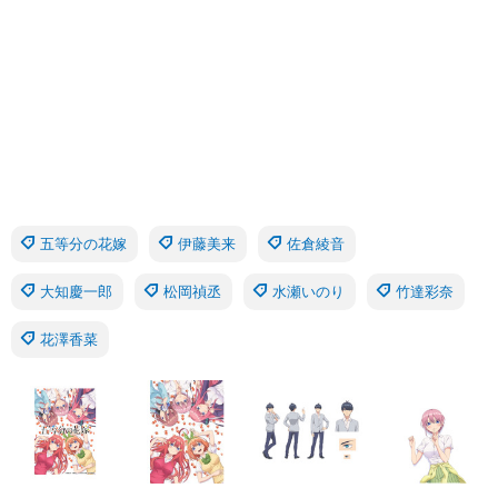
五等分の花嫁
伊藤美来
佐倉綾音
大知慶一郎
松岡禎丞
水瀬いのり
竹達彩奈
花澤香菜