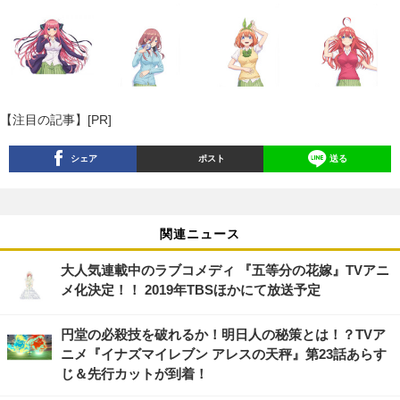
【注目の記事】[PR]
シェア
ポスト
送る
関連ニュース
大人気連載中のラブコメディ 『五等分の花嫁』TVアニ
メ化決定！！ 2019年TBSほかにて放送予定
円堂の必殺技を破れるか！明日人の秘策とは！？TVア
ニメ『イナズマイレブン アレスの天秤』第23話あらす
じ＆先行カットが到着！