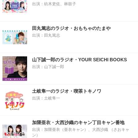
出演：紡木吏佐、林鼓子
田丸篤志のラジオ・おもちゃのたまや
出演：田丸篤志
山下誠一郎のラジオ・YOUR SEICHI BOOKS
出演：山下誠一郎
土岐隼一のラジオ・喫茶トキノワ
出演：土岐隼一
加隈亜衣・大西沙織のキャン丁目キャン番地
出演：加隈亜衣（亜衣キャン）、大西沙織 （さおキャ
ン）