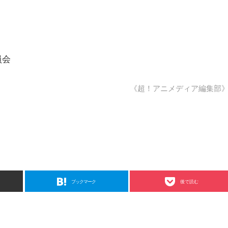
員会
《超！アニメディア編集部
ブックマーク
後で読む