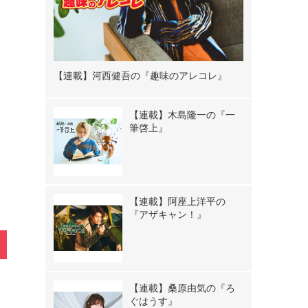
【連載】河西健吾の『趣味のアレコレ』
【連載】木島隆一の『一
》
筆啓上』
【連載】阿座上洋平の
『アザキャン！』
【連載】桑原由気の『ろ
ぐはうす』