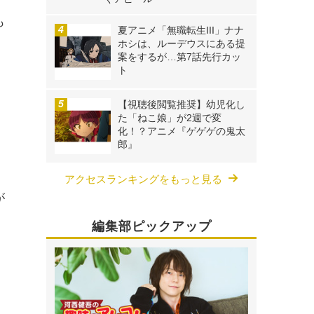
も
夏アニメ「無職転生III」ナナ
ホシは、ルーデウスにある提
案をするが…第7話先行カッ
ト
【視聴後閲覧推奨】幼児化し
た「ねこ娘」が2週で変
化！？アニメ『ゲゲゲの鬼太
郎』
アクセスランキングをもっと見る
が
編集部ピックアップ