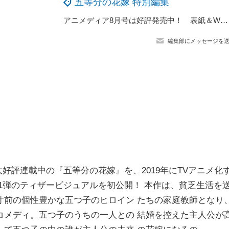
五等分の花嫁 特別編集
アニメディア8月号は好評発売中！ 表紙＆WカバーはTVアニメ『機動戦士ガンダム 水星の魔女』と「五等分の花嫁∽」！
編集部にメッセージを
好評連載中の『五等分の花嫁』を、2019年にTVアニメ化
1弾のティザービジュアルを初公開！ 本作は、貧乏生活を
寸前の個性豊かな五つ子のヒロイン たちの家庭教師となり
コメディ。五つ子のうちの一人との 結婚を控えた主人公が