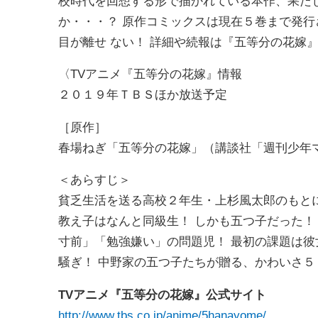
校時代を回想する形で描かれている本作、果た
か・・・？ 原作コミックスは現在５巻まで発
目が離せ ない！ 詳細や続報は『五等分の花嫁』公
〈TVアニメ『五等分の花嫁』情報
２０１９年ＴＢＳほか放送予定
［原作］
春場ねぎ「五等分の花嫁」（講談社「週刊少年
＜あらすじ＞
貧乏生活を送る高校２年生・上杉風太郎のもと
教え子はなんと同級生！ しかも五つ子だった！
寸前」「勉強嫌い」の問題児！ 最初の課題は彼
騒ぎ！ 中野家の五つ子たちが贈る、かわいさ
TVアニメ『五等分の花嫁』公式サイト
http://www.tbs.co.jp/anime/5hanayome/