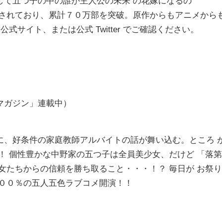
して五つ子の中の誰が主人公の未来 の花嫁になるの
行されており、累計７０万部を突破。原作からもアニメから
式サイト、または公式 Twitter でご確認ください。
マガジン」連載中）
に、好条件の家庭教師アルバイトの話が舞い込む。ところ 
！ 個性豊かな中野家の五つ子は全員美少女、だけど 「落第
女たちからの信頼を勝ち取ること・・・！？ 毎日が お祭り
５００％の五人五色ラブコメ開演！！