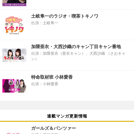
土岐隼一のラジオ・喫茶トキノワ
出演：土岐隼一
加隈亜衣・大西沙織のキャン丁目キャン番地
出演：加隈亜衣（亜衣キャン）、大西沙織 （さおキャ
ン）
特命取材班 小林愛香
出演：小林愛香
連載マンガ更新情報
ガールズ＆パンツァー