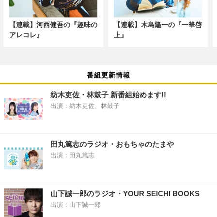
【連載】河西健吾の『趣味の
【連載】木島隆一の『一筆啓
アレコレ』
上』
番組更新情報
紡木吏佐・林鼓子 新番組始めます!!
出演：紡木吏佐、林鼓子
田丸篤志のラジオ・おもちゃのたまや
出演：田丸篤志
山下誠一郎のラジオ・YOUR SEICHI BOOKS
出演：山下誠一郎