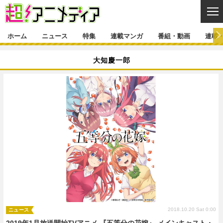
CL
ホーム
ニュース
特集
連載マンガ
番組・動画
連載
ニュース
大知慶一郎
ニュース一覧
アニメ
特集
ゲーム・アプリ
マンガ
特集一覧
カバー
連載マンガ
映画
音楽
インタビュー
レポート
連載マンガ一覧
連載一覧
番組・動画
グッズ
イベント
ラキりす
番組・動画一覧
ラジオ
連載・ブログ
声優
コスプレ
動画
連載・ブログ一覧
コラム
舞台
新帝スタ
編集部ブログ・お知らせ
2018.10.20 Sat 0:00
ニュース
2019年1月放送開始TVアニメ 『五等分の花嫁』 メインキャスト・