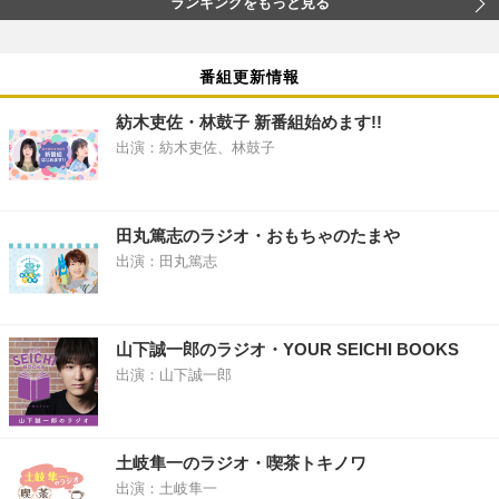
ランキングをもっと見る
番組更新情報
紡木吏佐・林鼓子 新番組始めます!!
出演：紡木吏佐、林鼓子
田丸篤志のラジオ・おもちゃのたまや
出演：田丸篤志
山下誠一郎のラジオ・YOUR SEICHI BOOKS
出演：山下誠一郎
土岐隼一のラジオ・喫茶トキノワ
出演：土岐隼一