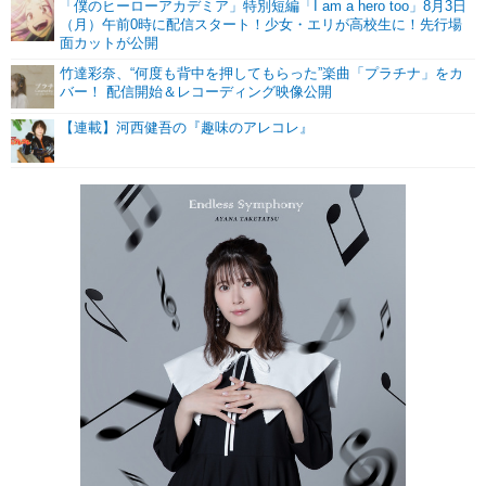
「僕のヒーローアカデミア」特別短編「I am a hero too」8月3日
（月）午前0時に配信スタート！少女・エリが高校生に！先行場
面カットが公開
竹達彩奈、“何度も背中を押してもらった”楽曲「プラチナ」をカ
バー！ 配信開始＆レコーディング映像公開
【連載】河西健吾の『趣味のアレコレ』