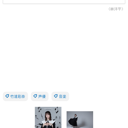
《林洋平》
竹達彩奈
声優
音楽