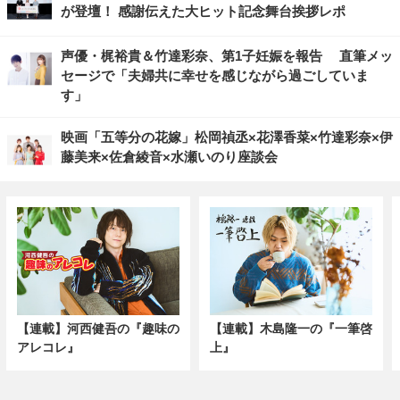
が登壇！ 感謝伝えた大ヒット記念舞台挨拶レポ
声優・梶裕貴＆竹達彩奈、第1子妊娠を報告 直筆メッ
セージで「夫婦共に幸せを感じながら過ごしていま
す」
映画「五等分の花嫁」松岡禎丞×花澤香菜×竹達彩奈×伊
藤美来×佐倉綾音×水瀬いのり座談会
【連載】河西健吾の『趣味の
【連載】木島隆一の『一筆啓
アレコレ』
上』