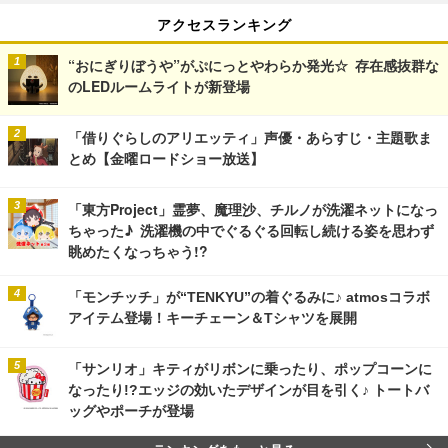
アクセスランキング
“おにぎりぼうや”がぷにっとやわらか発光☆ 存在感抜群な
のLEDルームライトが新登場
「借りぐらしのアリエッティ」声優・あらすじ・主題歌ま
とめ【金曜ロードショー放送】
「東方Project」霊夢、魔理沙、チルノが洗濯ネットになっ
ちゃった♪ 洗濯機の中でぐるぐる回転し続ける姿を思わず
眺めたくなっちゃう!?
「モンチッチ」が“TENKYU”の着ぐるみに♪ atmosコラボ
アイテム登場！キーチェーン＆Tシャツを展開
「サンリオ」キティがリボンに乗ったり、ポップコーンに
なったり!?エッジの効いたデザインが目を引く♪ トートバ
ッグやポーチが登場