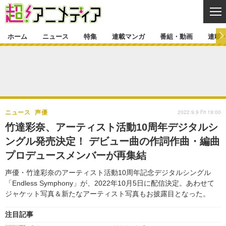
CL
ホーム
ニュース
特集
連載マンガ
番組・動画
連載
ニュース
ニュース一覧
アニメ
特集
ゲーム・アプリ
マンガ
特集一覧
カバー
連載マンガ
2022.9.9 Fri 19:00
ニュース
声優
映画
音楽
インタビュー
レポート
連載マンガ一覧
連載一覧
番組・動画
竹達彩奈、アーティスト活動10周年デジタルシ
グッズ
イベント
ングル発売決定！ デビュー曲の作詞作曲・編曲
ラキりす
番組・動画一覧
ラジオ
連載・ブログ
プロデュースメンバーが再集結
声優
コスプレ
動画
連載・ブログ一覧
コラム
声優・竹達彩奈のアーティスト活動10周年記念デジタルシングル
舞台
新帝スタ
「Endless Symphony」が、2022年10月5日に配信決定。あわせて
編集部ブログ・お知らせ
ジャケット写真＆新たなアーティスト写真もお披露目となった。
注目記事