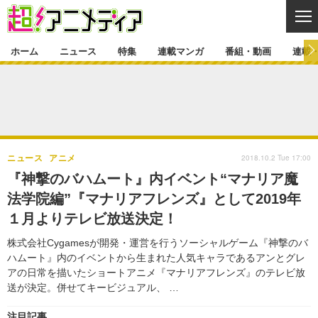
CL
ホーム
ニュース
特集
連載マンガ
番組・動画
連載
ニュース
ニュース一覧
アニメ
特集
ゲーム・アプリ
マンガ
特集一覧
カバー
連載マンガ
2018.10.2 Tue 17:00
ニュース
アニメ
映画
音楽
インタビュー
レポート
連載マンガ一覧
連載一覧
番組・動画
『神撃のバハムート』内イベント“マナリア魔
グッズ
イベント
法学院編”『マナリアフレンズ』として2019年
ラキりす
番組・動画一覧
ラジオ
連載・ブログ
１月よりテレビ放送決定！
声優
コスプレ
動画
連載・ブログ一覧
コラム
株式会社Cygamesが開発・運営を行うソーシャルゲーム『神撃のバ
舞台
新帝スタ
ハムート』内のイベントから生まれた人気キャラであるアンとグレ
編集部ブログ・お知らせ
アの日常を描いたショートアニメ『マナリアフレンズ』のテレビ放
送が決定。併せてキービジュアル、 …
注目記事