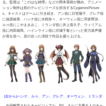
る。監督は『このはな綺憚』などの岡本英樹が務め、アニメー
ション制作は初のテレビシリーズを担当するCygamesPicture
s。キャストはゲームに引き続き、アン役に日笠陽子、グレア役
に福原綾香、ハンナ役に水樹奈々、オーウェン役に羽多野渉、
ルゥ役にこやまきみこ、ミランダ役に井上喜久子、ウィリアム
役に内田雄馬、ハインライン役に沢城千春といった実力派声優
が肩を並べ、息の合った演技で作品を盛り上げる。
(左から)ハンナ、ルゥ、アン、グレア、オーウェン、ミランダ
今回解禁されたキービジュアル、PV、さらに主要６人のキャ