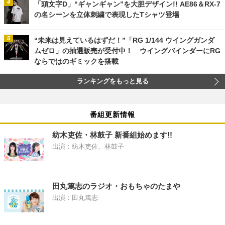
「頭文字D」“ギャンギャン”を大胆デザイン!! AE86＆RX-7
の名シーンを立体刺繍で表現したTシャツ登場
“未来は見えているはずだ！”「RG 1/144 ウイングガンダ
ムゼロ」の抽選販売が受付中！ ウイングバインダーにRG
ならではのギミックを搭載
ランキングをもっと見る
番組更新情報
紡木吏佐・林鼓子 新番組始めます!!
出演：紡木吏佐、林鼓子
田丸篤志のラジオ・おもちゃのたまや
出演：田丸篤志