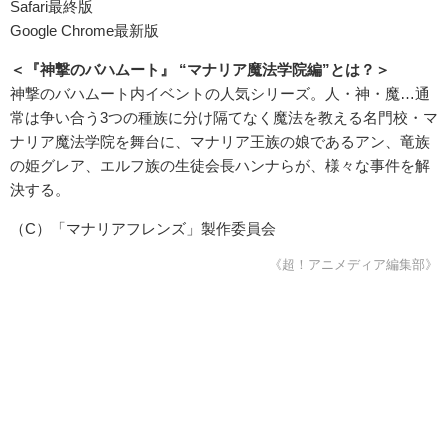
Safari最終版
Google Chrome最新版
＜『神撃のバハムート』 “マナリア魔法学院編”とは？＞
神撃のバハムート内イベントの人気シリーズ。人・神・魔…通
常は争い合う3つの種族に分け隔てなく魔法を教える名門校・マ
ナリア魔法学院を舞台に、マナリア王族の娘であるアン、竜族
の姫グレア、エルフ族の生徒会長ハンナらが、様々な事件を解
決する。
（C）「マナリアフレンズ」製作委員会
《超！アニメディア編集部》