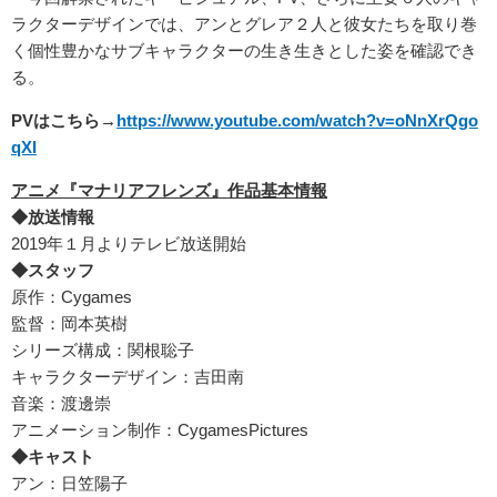
ラクターデザインでは、アンとグレア２人と彼女たちを取り巻
く個性豊かなサブキャラクターの生き生きとした姿を確認でき
る。
PVはこちら→
https://www.youtube.com/watch?v=oNnXrQgo
qXI
アニメ『マナリアフレンズ』作品基本情報
◆放送情報
2019年１月よりテレビ放送開始
◆スタッフ
原作：Cygames
監督：岡本英樹
シリーズ構成：関根聡子
キャラクターデザイン：吉田南
音楽：渡邊崇
アニメーション制作：CygamesPictures
◆キャスト
アン：日笠陽子