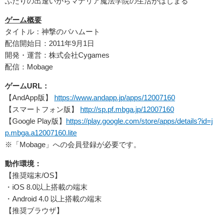
ふたりの出逢いからマナリア魔法学院の生活がはじまる
ゲーム概要
タイトル：神撃のバハムート
配信開始日：2011年9月1日
開発・運営：株式会社Cygames
配信：Mobage
ゲームURL：
【AndApp版】
https://www.andapp.jp/apps/12007160
【スマートフォン版】
http://sp.pf.mbga.jp/12007160
【Google Play版】
https://play.google.com/store/apps/details?id=j
p.mbga.a12007160.lite
※「Mobage」への会員登録が必要です。
動作環境：
【推奨端末/OS】
・iOS 8.0以上搭載の端末
・Android 4.0 以上搭載の端末
【推奨ブラウザ】