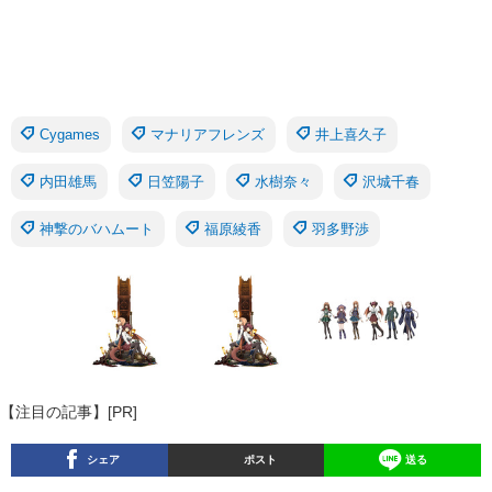
Cygames
マナリアフレンズ
井上喜久子
内田雄馬
日笠陽子
水樹奈々
沢城千春
神撃のバハムート
福原綾香
羽多野渉
【注目の記事】[PR]
シェア
ポスト
送る