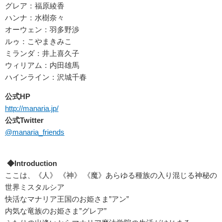
グレア：福原綾香
ハンナ：水樹奈々
オーウェン：羽多野渉
ルゥ：こやまきみこ
ミランダ：井上喜久子
ウィリアム：内田雄馬
ハインライン：沢城千春
公式HP
http://manaria.jp/
公式Twitter
@manaria_friends
◆Introduction
ここは、《人》 《神》 《魔》あらゆる種族の入り混じる神秘の
世界ミスタルシア
快活なマナリア王国のお姫さま”アン”
内気な竜族のお姫さま”グレア”