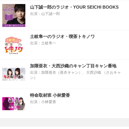
山下誠一郎のラジオ・YOUR SEICHI BOOKS
出演：山下誠一郎
土岐隼一のラジオ・喫茶トキノワ
出演：土岐隼一
加隈亜衣・大西沙織のキャン丁目キャン番地
出演：加隈亜衣（亜衣キャン）、大西沙織 （さおキャ
ン）
特命取材班 小林愛香
出演：小林愛香