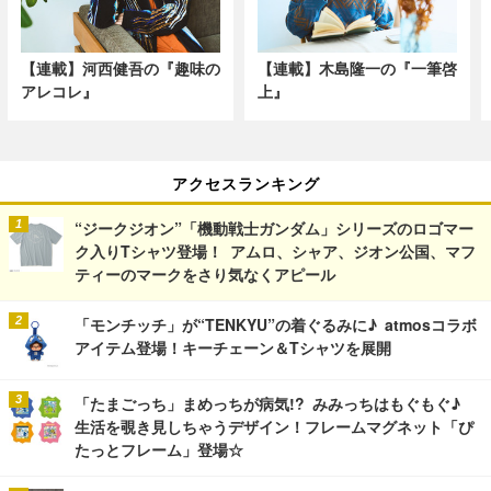
【連載】河西健吾の『趣味の
【連載】木島隆一の『一筆啓
アレコレ』
上』
アクセスランキング
“ジークジオン”「機動戦士ガンダム」シリーズのロゴマー
ク入りTシャツ登場！ アムロ、シャア、ジオン公国、マフ
ティーのマークをさり気なくアピール
「モンチッチ」が“TENKYU”の着ぐるみに♪ atmosコラボ
アイテム登場！キーチェーン＆Tシャツを展開
「たまごっち」まめっちが病気!? みみっちはもぐもぐ♪
生活を覗き見しちゃうデザイン！フレームマグネット「ぴ
たっとフレーム」登場☆