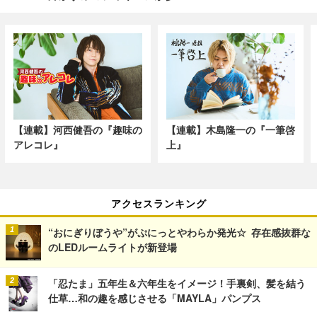
【連載】河西健吾の『趣味の
【連載】木島隆一の『一筆啓
アレコレ』
上』
アクセスランキング
“おにぎりぼうや”がぷにっとやわらか発光☆ 存在感抜群な
のLEDルームライトが新登場
「忍たま」五年生＆六年生をイメージ！手裏剣、髪を結う
仕草…和の趣を感じさせる「MAYLA」パンプス