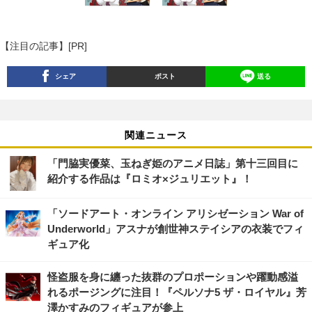
【注目の記事】[PR]
シェア
ポスト
送る
関連ニュース
「門脇実優菜、玉ねぎ姫のアニメ日誌」第十三回目に
紹介する作品は『ロミオ×ジュリエット』！
「ソードアート・オンライン アリシゼーション War of
Underworld」アスナが創世神ステイシアの衣装でフィ
ギュア化
怪盗服を身に纏った抜群のプロポーションや躍動感溢
れるポージングに注目！『ペルソナ5 ザ・ロイヤル』芳
澤かすみのフィギュアが参上