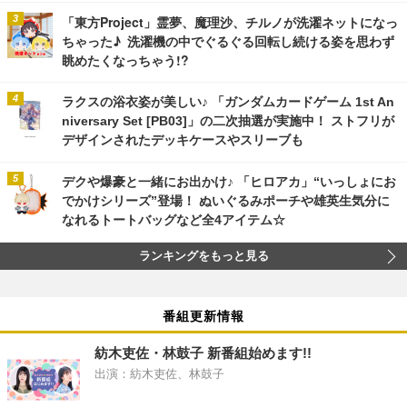
「東方Project」霊夢、魔理沙、チルノが洗濯ネットになっ
ちゃった♪ 洗濯機の中でぐるぐる回転し続ける姿を思わず
眺めたくなっちゃう!?
ラクスの浴衣姿が美しい♪ 「ガンダムカードゲーム 1st An
niversary Set [PB03]」の二次抽選が実施中！ ストフリが
デザインされたデッキケースやスリーブも
デクや爆豪と一緒にお出かけ♪ 「ヒロアカ」“いっしょにお
でかけシリーズ”登場！ ぬいぐるみポーチや雄英生気分に
なれるトートバッグなど全4アイテム☆
ランキングをもっと見る
番組更新情報
紡木吏佐・林鼓子 新番組始めます!!
出演：紡木吏佐、林鼓子