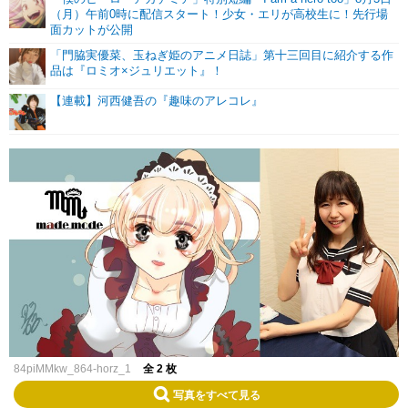
（月）午前0時に配信スタート！少女・エリが高校生に！先行場
面カットが公開
「門脇実優菜、玉ねぎ姫のアニメ日誌」第十三回目に紹介する作
品は『ロミオ×ジュリエット』！
【連載】河西健吾の『趣味のアレコレ』
84piMMkw_864-horz_1
全 2 枚
写真をすべて見る