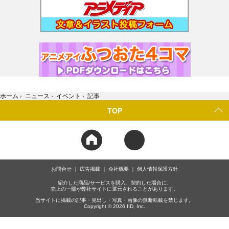
ホーム
›
ニュース
›
イベント
›
記事
TOP
お問合せ
広告掲載
会社概要
個人情報保護方針
紹介した商品/サービスを購入、契約した場合に、
売上の一部が弊社サイトに還元されることがあります。
当サイトに掲載の記事・見出し・写真・画像の無断転載を禁じます。
Copyright © 2026 IID, Inc.