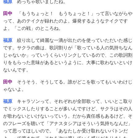
福原
めっちゃ歌いましたね。
田中
「もうちょっと！ もうちょっと！」って言いながらや
って、あのテイクが録れたのよ。爆発するようなテイクです
よ。「この戦」のところね。
福原
絞り出して綺麗な一滴が出たのを使っていただいた感じ
です。サクラの曲は、歌詞割りが「歌っている人の気持ちなん
じゃないか」っていうくらいリンクしているので、この歌詞割
りをもらった意味があるというように、大事に歌わないといけ
ないんです。
田中
そうそう、そうしてる。誰がどこを歌ってもいいわけじ
ゃないよ。
福原
キャラソンって、それぞれが全部歌って、いいとこ取り
でミックスしたりすることが多いんですけど、サクラはその人
が歌わないといけないっていう。だから責任感もあるけど、そ
のフレーズを聴いて「アナスタシアはそういう気持ちなんだ」
って思ってほしいので。「あなたしか受け取れないバトンだ