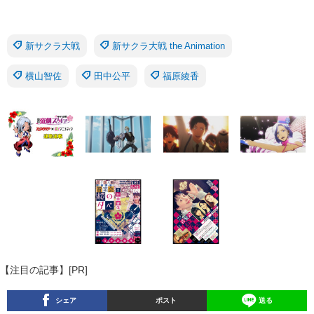
新サクラ大戦
新サクラ大戦 the Animation
横山智佐
田中公平
福原綾香
【注目の記事】[PR]
シェア
ポスト
送る