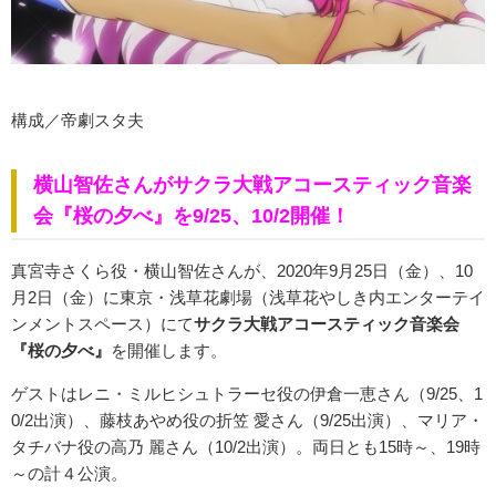
構成／帝劇スタ夫
横山智佐さんがサクラ大戦アコースティック音楽
会『桜の夕べ』を9/25、10/2開催！
真宮寺さくら役・横山智佐さんが、2020年9月25日（金）、10
月2日（金）に東京・浅草花劇場（浅草花やしき内エンターテイ
ンメントスペース）にて
サクラ大戦アコースティック音楽会
『桜の夕べ』
を開催します。
ゲストはレニ・ミルヒシュトラーセ役の伊倉一恵さん（9/25、1
0/2出演）、藤枝あやめ役の折笠 愛さん（9/25出演）、マリア・
タチバナ役の高乃 麗さん（10/2出演）。両日とも15時～、19時
～の計４公演。