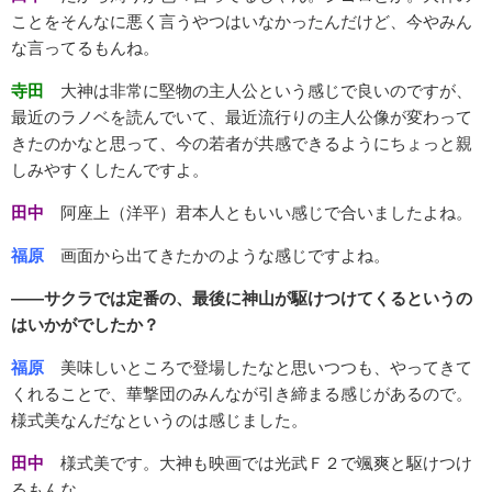
ことをそんなに悪く言うやつはいなかったんだけど、今やみん
な言ってるもんね。
寺田
大神は非常に堅物の主人公という感じで良いのですが、
最近のラノ
ベを読んでいて、最近流行りの主人公像が変わって
きたのかなと思
って、今の若者が共感できるようにちょっと親
しみやすくしたんで
すよ。
田中
阿座上（洋平）君本人ともいい感じで合いましたよね。
福原
画面から出てきたかのような感じですよね。
――サクラでは定番の、最後に神山が駆けつけてくるというの
はいかがでしたか？
福原
美味しいところで登場したなと思いつつも、やってきて
くれることで、華撃団のみんなが引き締まる感じがあるので。
様式美なんだなというのは感じました。
田中
様式美です。大神も映画では光武Ｆ２で颯爽と駆けつけ
るもんな。