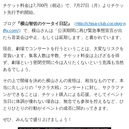
チケット料金は7,700円（税込）で、7月27日（月）よりチケッ
ト先行予約開始。
ブログ
『横山智佐のケータイ日記』
（
http://chisa-club.cocolog-n
ifty.com/
）で、横山さんは「公演期間に再び緊急事態宣言が出
たら音楽会は中止、もしくは延期します」と書かれています。
現在、劇場でコンサートを行うということは、大変なリスクを
背負います。集客人数は半数、チケット料金は上げざるを得
ず、劇場という密閉空間に今は入りたくないという意識も当然
あるでしょう。
その上で開催を決めた横山さんの覚悟は、相当なものです。本
当に久しぶりの『サクラ大戦』コンサートに対し、サクラファ
ンができることは、チケット購入による応援。そしてイベント
当日に体調が優れない場合は、無念でも参加を控えるなど、ひ
とりひとりの行動がイベントの成否に関わってきます。
ぜひ、みんなで盛り上げましょう！