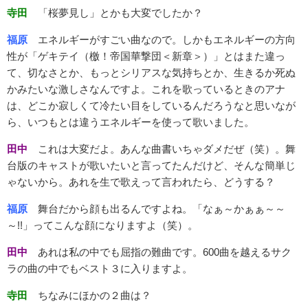
寺田
「桜夢見し」とかも大変でしたか？
福原
エネルギーがすごい曲なので。しかもエネルギーの方向
性が「ゲキテイ（檄！帝国華撃団＜新章＞）」とはまた違っ
て、切なさとか、もっとシリアスな気持ちとか、生きるか死ぬ
かみたいな激しさなんですよ。これを歌っているときのアナ
は、どこか寂しくて冷たい目をしているんだろうなと思いなが
ら、いつもとは違うエネルギーを使って歌いました。
田中
これは大変だよ。あんな曲書いちゃダメだぜ（笑）。舞
台版のキャストが歌いたいと言ってたんだけど、そんな簡単じ
ゃないから。あれを生で歌えって言われたら、どうする？
福原
舞台だから顔も出るんですよね。「なぁ～かぁぁ～～
～!!」ってこんな顔になりますよ（笑）。
田中
あれは私の中でも屈指の難曲です。600曲を越えるサク
ラの曲の中でもベスト３に入りますよ。
寺田
ちなみにほかの２曲は？