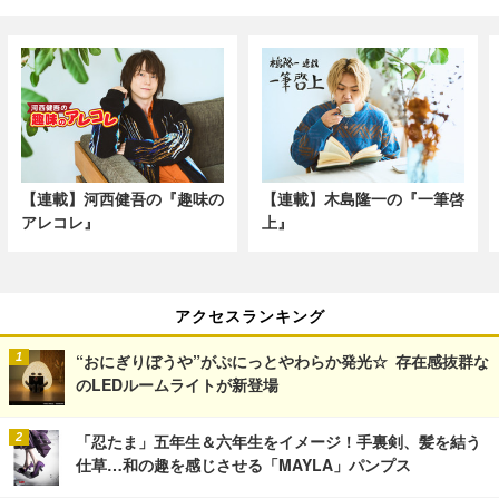
【連載】河西健吾の『趣味の
【連載】木島隆一の『一筆啓
アレコレ』
上』
アクセスランキング
“おにぎりぼうや”がぷにっとやわらか発光☆ 存在感抜群な
のLEDルームライトが新登場
「忍たま」五年生＆六年生をイメージ！手裏剣、髪を結う
仕草…和の趣を感じさせる「MAYLA」パンプス