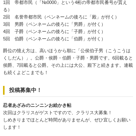
1回 帝都市民（「№0000」という4桁の帝都市民番号が貰え
る）
2回 名誉帝都市民（ペンネームの後ろに「殿」が付く）
3回 男爵（ペンネームの後ろに「男爵」が付く）
4回 子爵（ペンネームの後ろに「子爵」が付く）
5回 伯爵（ペンネームの後ろに「伯爵」が付く）
爵位の憶え方は、高いほうから順に「公侯伯子男（こうこうは
くしだん）」。公爵・侯爵・伯爵・子爵・男爵です。6回載ると
侯爵、7回載ると公爵。その上には大公、殿下と続きます。連載
も続くよどこまでも！
投稿募集中！
忍者あざみのニンニンお絵かき帖
次回はクラリスがゲストですので、クラリス大募集！
しめきりまでほとんど時間がありませんが、ぜひ宜しくお願い
します！