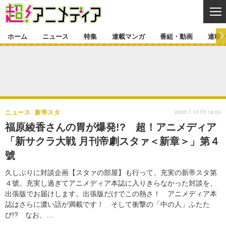
CL
ホーム
ニュース
特集
連載マンガ
番組・動画
連載
ニュース
ニュース一覧
アニメ
特集
ゲーム・アプリ
マンガ
特集一覧
カバー
連載マンガ
2020.7.10 Fri 18:00
ニュース
新帝スタ
映画
音楽
インタビュー
レポート
連載マンガ一覧
連載一覧
番組・動画
福原綾香さんの胃が爆発!? 超！アニメディア
グッズ
イベント
「新サクラ大戦 月刊帝劇スタァ＜新章＞」第４
ラキりす
番組・動画一覧
ラジオ
連載・ブログ
號
声優
コスプレ
動画
連載・ブログ一覧
コラム
久しぶりに対談企画【スタァの部屋】も行って、充実の新帝スタ第
舞台
新帝スタ
４號。充実し過ぎてアニメディア本誌に入りきらなかった対談を、
編集部ブログ・お知らせ
出張版でお届けします。出張版だけでこの熱さ！ アニメディア本
誌はさらに濃い話が満載です！ そして衝撃の「中の人」ふたた
び!? なお、…