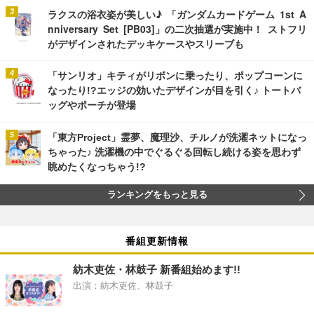
ラクスの浴衣姿が美しい♪ 「ガンダムカードゲーム 1st A
nniversary Set [PB03]」の二次抽選が実施中！ ストフリ
がデザインされたデッキケースやスリーブも
「サンリオ」キティがリボンに乗ったり、ポップコーンに
なったり!?エッジの効いたデザインが目を引く♪ トートバ
ッグやポーチが登場
「東方Project」霊夢、魔理沙、チルノが洗濯ネットになっ
ちゃった♪ 洗濯機の中でぐるぐる回転し続ける姿を思わず
眺めたくなっちゃう!?
ランキングをもっと見る
番組更新情報
紡木吏佐・林鼓子 新番組始めます!!
出演：紡木吏佐、林鼓子