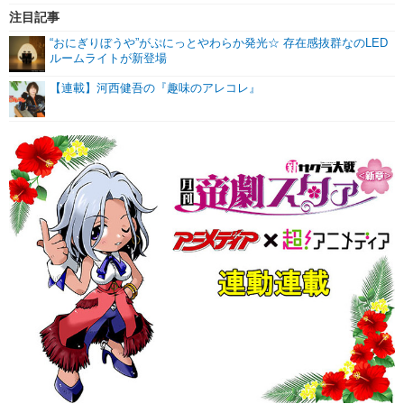
注目記事
“おにぎりぼうや”がぷにっとやわらか発光☆ 存在感抜群なのLED
ルームライトが新登場
【連載】河西健吾の『趣味のアレコレ』