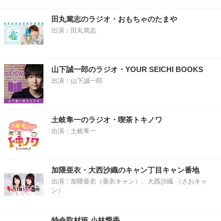
田丸篤志のラジオ・おもちゃのたまや
出演：田丸篤志
山下誠一郎のラジオ・YOUR SEICHI BOOKS
出演：山下誠一郎
土岐隼一のラジオ・喫茶トキノワ
出演：土岐隼一
加隈亜衣・大西沙織のキャン丁目キャン番地
出演：加隈亜衣（亜衣キャン）、大西沙織 （さおキャ
ン）
特命取材班 小林愛香