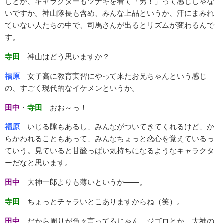
じとか、キャラクターもツナギを着て「男！」って感じじゃな
いですか。神山隊長も含め、みんな上品というか、汗にまみれ
ていない人たちの中で、司馬さんが出るとリズムが変わるんで
す。
寺田
神山はどう思いますか？
福原
女子高に教育実習にやって来たお兄ちゃんという感じ
の、すごく現代的なイケメンというか。
田中
・
寺田
おお～っ！
福原
いじる隙もあるし、みんながついてきてくれるけど、か
らかわれることもあって、みんなちょっと恋心を覚えているっ
ていう。見ていると甘酸っぱい気持ちになるようなキャラクタ
ーだなと思います。
田中
大神一郎よりも薄いというか――。
寺田
ちょっとチャラいとこありますからね（笑）。
田中
だから周りが色々言ってるじゃん。ジゴロとか。大神の