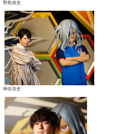
野島裕史
神谷浩史