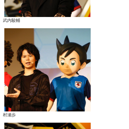
武内駿輔
村瀬歩