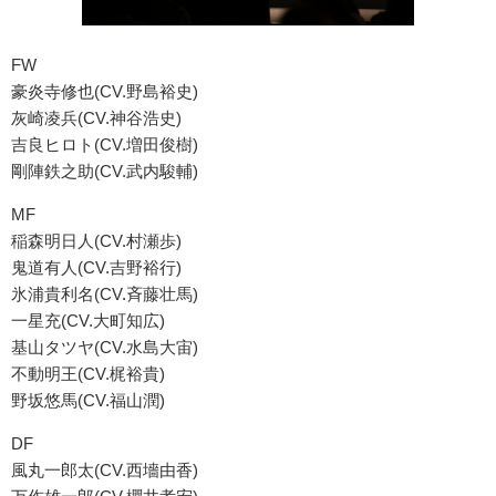
FW
豪炎寺修也(CV.野島裕史)
灰崎凌兵(CV.神谷浩史)
吉良ヒロト(CV.増田俊樹)
剛陣鉄之助(CV.武内駿輔)
MF
稲森明日人(CV.村瀬歩)
鬼道有人(CV.吉野裕行)
氷浦貴利名(CV.斉藤壮馬)
一星充(CV.大町知広)
基山タツヤ(CV.水島大宙)
不動明王(CV.梶裕貴)
野坂悠馬(CV.福山潤)
DF
風丸一郎太(CV.西墻由香)