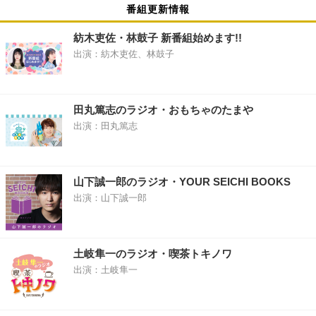
番組更新情報
紡木吏佐・林鼓子 新番組始めます!!
出演：紡木吏佐、林鼓子
田丸篤志のラジオ・おもちゃのたまや
出演：田丸篤志
山下誠一郎のラジオ・YOUR SEICHI BOOKS
出演：山下誠一郎
土岐隼一のラジオ・喫茶トキノワ
出演：土岐隼一