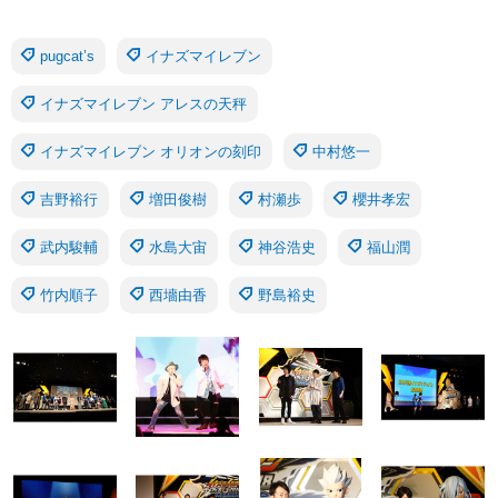
pugcat’s
イナズマイレブン
イナズマイレブン アレスの天秤
イナズマイレブン オリオンの刻印
中村悠一
吉野裕行
増田俊樹
村瀬歩
櫻井孝宏
武内駿輔
水島大宙
神谷浩史
福山潤
竹内順子
西墻由香
野島裕史