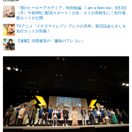
「僕のヒーローアカデミア」特別短編「I am a hero too」8月3日
（月）午前0時に配信スタート！少女・エリが高校生に！先行場
面カットが公開
TVアニメ『イナズマイレブン アレスの天秤』第22話あらすじ＆
先行カットが到着！
【連載】河西健吾の『趣味のアレコレ』