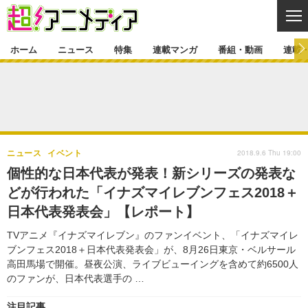
CL
ホーム
ニュース
特集
連載マンガ
番組・動画
連載
ニュース
ニュース一覧
アニメ
特集
ゲーム・アプリ
マンガ
特集一覧
カバー
連載マンガ
2018.9.6 Thu 19:00
ニュース
イベント
映画
音楽
インタビュー
レポート
連載マンガ一覧
連載一覧
番組・動画
個性的な日本代表が発表！新シリーズの発表な
グッズ
イベント
どが行われた「イナズマイレブンフェス2018＋
ラキりす
番組・動画一覧
ラジオ
連載・ブログ
日本代表発表会」【レポート】
声優
コスプレ
動画
連載・ブログ一覧
コラム
TVアニメ『イナズマイレブン』のファンイベント、「イナズマイレ
舞台
新帝スタ
ブンフェス2018＋日本代表発表会」が、8月26日東京・ベルサール
編集部ブログ・お知らせ
高田馬場で開催。昼夜公演、ライブビューイングを含めて約6500人
のファンが、日本代表選手の …
注目記事