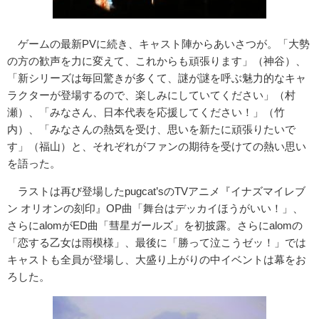
ゲームの最新PVに続き、キャスト陣からあいさつが。「大勢
の方の歓声を力に変えて、これからも頑張ります」（神谷）、
「新シリーズは毎回驚きが多くて、謎が謎を呼ぶ魅力的なキャ
ラクターが登場するので、楽しみにしていてください」（村
瀬）、「みなさん、日本代表を応援してください！」（竹
内）、「みなさんの熱気を受け、思いを新たに頑張りたいで
す」（福山）と、それぞれがファンの期待を受けての熱い思い
を語った。
ラストは再び登場したpugcat’sのTVアニメ『イナズマイレブ
ン オリオンの刻印』OP曲「舞台はデッカイほうがいい！」、
さらにalomがED曲「彗星ガールズ」を初披露。さらにalomの
「恋する乙女は雨模様」、最後に「勝って泣こうゼッ！」では
キャストも全員が登場し、大盛り上がりの中イベントは幕をお
ろした。