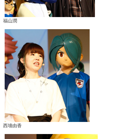
福山潤
西墻由香