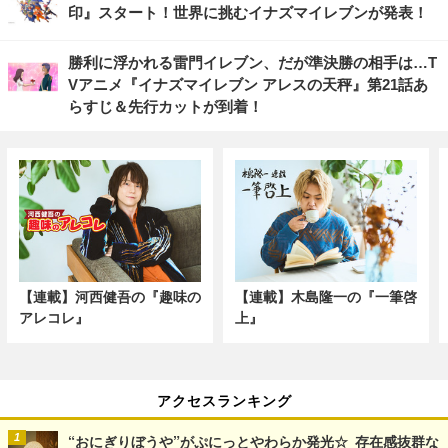
印』スタート！世界に挑むイナズマイレブンが発表！
勝利に浮かれる雷門イレブン、だが準決勝の相手は…T
Vアニメ『イナズマイレブン アレスの天秤』第21話あ
らすじ＆先行カットが到着！
【連載】河西健吾の『趣味の
【連載】木島隆一の『一筆啓
アレコレ』
上』
アクセスランキング
“おにぎりぼうや”がぷにっとやわらか発光☆ 存在感抜群な