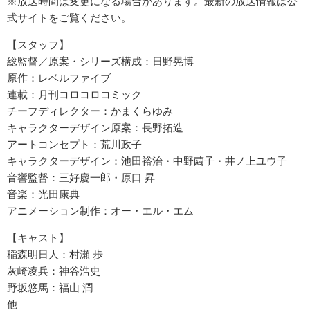
※放送時間は変更になる場合があります。最新の放送情報は公
式サイトをご覧ください。
【スタッフ】
総監督／原案・シリーズ構成：日野晃博
原作：レベルファイブ
連載：月刊コロコロコミック
チーフディレクター：かまくらゆみ
キャラクターデザイン原案：長野拓造
アートコンセプト：荒川政子
キャラクターデザイン：池田裕治・中野繭子・井ノ上ユウ子
音響監督：三好慶一郎・原口 昇
音楽：光田康典
アニメーション制作：オー・エル・エム
【キャスト】
稲森明日人：村瀬 歩
灰崎凌兵：神谷浩史
野坂悠馬：福山 潤
他