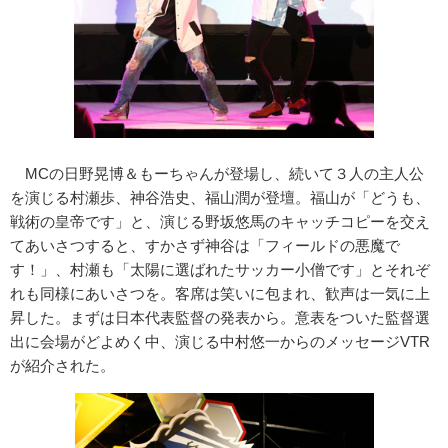
MCの日野晃博＆もーちゃんが登場し、続いて３人の主人公
を演じる村瀬歩、神谷浩史、福山潤が登壇。福山が「どうも、
戦術の皇帝です」と、演じる野坂悠馬のキャッチコピーを交え
てあいさつすると、すかさず神谷は「フィールドの悪魔で
す！」、村瀬も「太陽に選ばれたサッカー小僧です」とそれぞ
れも同様にあいさつを。客席は笑いに包まれ、歓声は一気に上
昇した。まずは日本代表監督の発表から。意表をついた監督選
出に会場がどよめく中、演じる中村悠一からのメッセージVTR
が紹介された。