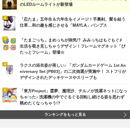
のLEDルームライトが新登場
「忍たま」五年生＆六年生をイメージ！手裏剣、髪を結う
仕草…和の趣を感じさせる「MAYLA」パンプス
「たまごっち」まめっちが病気!? みみっちはもぐもぐ♪
生活を覗き見しちゃうデザイン！フレームマグネット「ぴ
たっとフレーム」登場☆
ラクスの浴衣姿が美しい♪ 「ガンダムカードゲーム 1st An
niversary Set [PB03]」の二次抽選が実施中！ ストフリが
デザインされたデッキケースやスリーブも
「東方Project」霊夢、魔理沙、チルノが洗濯ネットになっ
ちゃった♪ 洗濯機の中でぐるぐる回転し続ける姿を思わず
眺めたくなっちゃう!?
ランキングをもっと見る