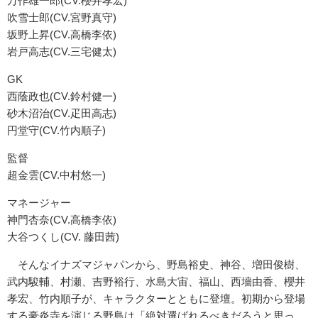
万作雄一郎(CV.櫻井孝宏)
吹雪士郎(CV.宮野真守)
坂野上昇(CV.高橋李依)
岩戸高志(CV.三宅健太)
GK
西蔭政也(CV.鈴村健一)
砂木沼治(CV.疋田高志)
円堂守(CV.竹内順子)
監督
超金雲(CV.中村悠一)
マネージャー
神門杏奈(CV.高橋李依)
大谷つくし(CV. 藤田茜)
そんなイナズマジャパンから、野島裕史、神谷、増田俊樹、
武内駿輔、村瀬、吉野裕行、水島大宙、福山、西墻由香、櫻井
孝宏、竹内順子が、キャラクターとともに登壇。初期から登場
する豪炎寺を演じる野島は「絶対選ばれるべきだろうと思っ