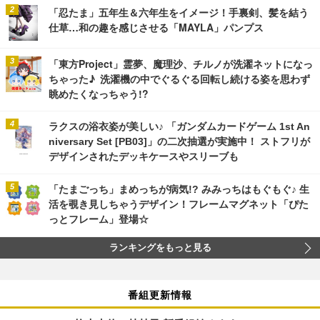
「忍たま」五年生＆六年生をイメージ！手裏剣、髪を結う
仕草…和の趣を感じさせる「MAYLA」パンプス
「東方Project」霊夢、魔理沙、チルノが洗濯ネットになっ
ちゃった♪ 洗濯機の中でぐるぐる回転し続ける姿を思わず
眺めたくなっちゃう!?
ラクスの浴衣姿が美しい♪ 「ガンダムカードゲーム 1st An
niversary Set [PB03]」の二次抽選が実施中！ ストフリが
デザインされたデッキケースやスリーブも
「たまごっち」まめっちが病気!? みみっちはもぐもぐ♪ 生
活を覗き見しちゃうデザイン！フレームマグネット「ぴた
っとフレーム」登場☆
ランキングをもっと見る
番組更新情報