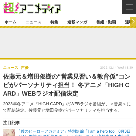
CL
ホーム
ニュース
特集
連載マンガ
番組・動画
連載
ニュース
ニュース一覧
アニメ
特集
ゲーム・アプリ
マンガ
特集一覧
カバー
連載マンガ
2022.12.14 Wed 18:30
ニュース
声優
映画
音楽
インタビュー
レポート
連載マンガ一覧
連載一覧
番組・動画
佐藤元＆増田俊樹の“営業見習い＆教育係”コン
グッズ
イベント
ビがパーソナリティ担当！ 冬アニメ「HIGH C
ラキりす
番組・動画一覧
ラジオ
連載・ブログ
ARD」WEBラジオ配信決定
声優
コスプレ
動画
連載・ブログ一覧
コラム
2023年冬アニメ『HIGH CARD』のWEBラジオ番組が、＜音泉＞に
舞台
新帝スタ
て配信決定。佐藤元と増田俊樹がパーソナリティを担当する。
編集部ブログ・お知らせ
注目記事
「僕のヒーローアカデミア」特別短編「I am a hero too」8月3日