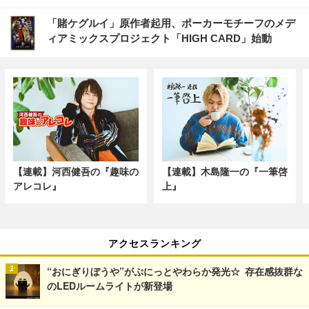
「賭ケグルイ」原作者起用、ポーカーモチーフのメデ
ィアミックスプロジェクト「HIGH CARD」始動
【連載】河西健吾の『趣味の
【連載】木島隆一の『一筆啓
アレコレ』
上』
アクセスランキング
“おにぎりぼうや”がぷにっとやわらか発光☆ 存在感抜群な
のLEDルームライトが新登場