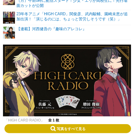
（月）午前0時に配信スタート！少女・エリが高校生に！先行場
面カットが公開
23年冬アニメ「HIGH CARD」関俊彦、武内駿輔、園崎未恵が追
加出演！「演じるのには、ちょっと苦労しそうです（笑）」
【連載】河西健吾の『趣味のアレコレ』
「HIGH CARD RADIO」
全 1 枚
写真をすべて見る