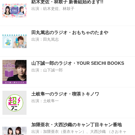
紡木吏佐・林鼓子 新番組始めます!!
出演：紡木吏佐、林鼓子
田丸篤志のラジオ・おもちゃのたまや
出演：田丸篤志
山下誠一郎のラジオ・YOUR SEICHI BOOKS
出演：山下誠一郎
土岐隼一のラジオ・喫茶トキノワ
出演：土岐隼一
加隈亜衣・大西沙織のキャン丁目キャン番地
出演：加隈亜衣（亜衣キャン）、大西沙織 （さおキャ