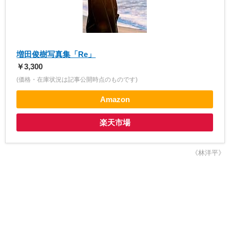
増田俊樹写真集「Re」
￥3,300
(価格・在庫状況は記事公開時点のものです)
Amazon
楽天市場
《林洋平》