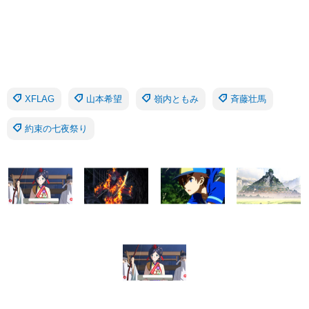
XFLAG
山本希望
嶺内ともみ
斉藤壮馬
約束の七夜祭り