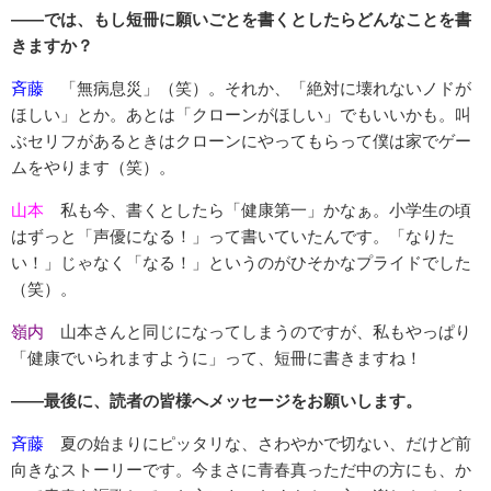
――では、もし短冊に願いごとを書くとしたらどんなことを書
きますか？
斉藤
「無病息災」（笑）。それか、「絶対に壊れないノドが
ほしい」とか。あとは「クローンがほしい」でもいいかも。叫
ぶセリフがあるときはクローンにやってもらって僕は家でゲー
ムをやります（笑）。
山本
私も今、書くとしたら「健康第一」かなぁ。小学生の頃
はずっと「声優になる！」って書いていたんです。「なりた
い！」じゃなく「なる！」というのがひそかなプライドでした
（笑）。
嶺内
山本さんと同じになってしまうのですが、私もやっぱり
「健康でいられますように」って、短冊に書きますね！
――最後に、読者の皆様へメッセージをお願いします。
斉藤
夏の始まりにピッタリな、さわやかで切ない、だけど前
向きなストーリーです。今まさに青春真っただ中の方にも、か