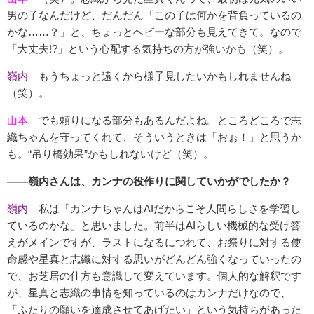
男の子なんだけど、だんだん「この子は何かを背負っているの
かな……？」と、ちょっとヘビーな部分も見えてきて。なので
「大丈夫!?」という心配する気持ちの方が強いかも（笑）。
嶺内
もうちょっと遠くから様子見したいかもしれませんね
（笑）。
山本
でも頼りになる部分もあるんだよね。ところどころで志
織ちゃんを守ってくれて、そういうときは「おぉ！」と思うか
も。“吊り橋効果”かもしれないけど（笑）。
――嶺内さんは、カンナの役作りに関していかがでしたか？
嶺内
私は「カンナちゃんはAIだからこそ人間らしさを学習し
ているのかな」と思いました。前半はAIらしい機械的な受け答
えがメインですが、ラストになるにつれて、お祭りに対する使
命感や星真と志織に対する思いがどんどん強くなっていったの
で、お芝居の仕方も意識して変えています。個人的な解釈です
が、星真と志織の事情を知っているのはカンナだけなので、
「ふたりの願いを達成させてあげたい」という気持ちがあった