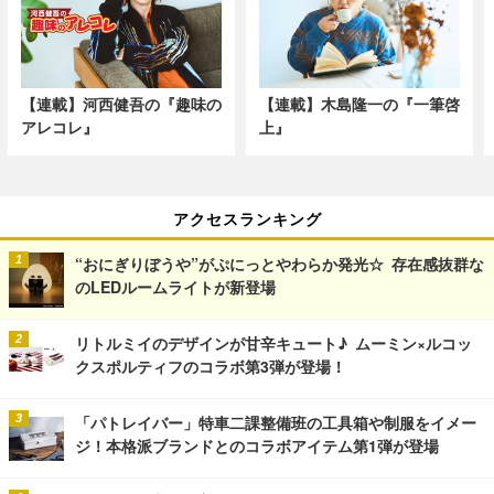
【連載】河西健吾の『趣味の
【連載】木島隆一の『一筆啓
アレコレ』
上』
アクセスランキング
“おにぎりぼうや”がぷにっとやわらか発光☆ 存在感抜群な
のLEDルームライトが新登場
リトルミイのデザインが甘辛キュート♪ ムーミン×ルコッ
クスポルティフのコラボ第3弾が登場！
「パトレイバー」特車二課整備班の工具箱や制服をイメー
ジ！本格派ブランドとのコラボアイテム第1弾が登場