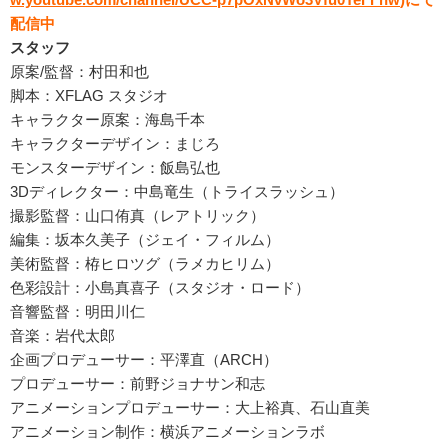
配信中
スタッフ
原案/監督：村田和也
脚本：XFLAG スタジオ
キャラクター原案：海島千本
キャラクターデザイン：まじろ
モンスターデザイン：飯島弘也
3Dディレクター：中島竜生（トライスラッシュ）
撮影監督：山口侑真（レアトリック）
編集：坂本久美子（ジェイ・フィルム）
美術監督：栫ヒロツグ（ラメカヒリム）
色彩設計：小島真喜子（スタジオ・ロード）
音響監督：明田川仁
音楽：岩代太郎
企画プロデューサー：平澤直（ARCH）
プロデューサー：前野ジョナサン和志
アニメーションプロデューサー：大上裕真、石山直美
アニメーション制作：横浜アニメーションラボ