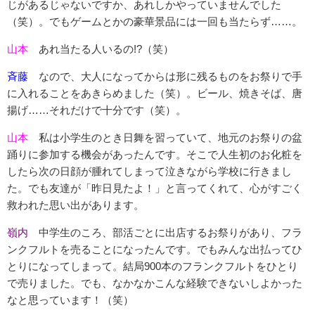
じがあるじゃないですか、あれしかやっていませんでした
（笑）。でもゲームとかの豪華景品には一回も当たらず……。
山本
あれ当たる人いるの!?（笑）
斉藤
なので、大人になってからは形に残るものをお祭りで手
に入れることをあきらめました（笑）。ビール、焼きそば、唐
揚げ……それだけで十分です（笑）。
山本
私は小学生のとき日舞を習っていて、地元のお祭りの盆
踊りに参加する機会があったんです。そこで人生初のお化粧を
したら次の日顔が腫れてしまって泣きながら学校に行きまし
た。でも友達が「昨日見たよ！」と言ってくれて、心がすごく
救われた思い出があります。
嶺内
中学生のころ、部活ごとに出店するお祭りがあり、フラ
ンクフルトを売ることになったんです。でもみんな出払ってひ
とりになってしまって。結局900本のフランクフルトをひとり
で売りました。でも、なかなかこんな経験できないしよかった
なと思っています！（笑）