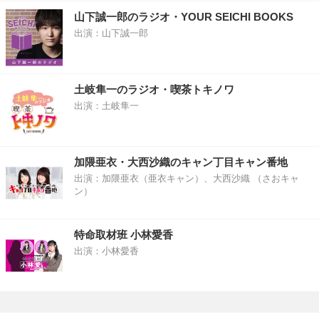
山下誠一郎のラジオ・YOUR SEICHI BOOKS
出演：山下誠一郎
土岐隼一のラジオ・喫茶トキノワ
出演：土岐隼一
加隈亜衣・大西沙織のキャン丁目キャン番地
出演：加隈亜衣（亜衣キャン）、大西沙織 （さおキャ
ン）
特命取材班 小林愛香
出演：小林愛香