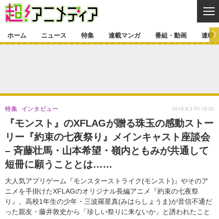
CL
ホーム
ニュース
特集
連載マンガ
番組・動画
連載
ニュース
ニュース一覧
アニメ
特集
ゲーム・アプリ
マンガ
特集一覧
カバー
連載マンガ
2018.8.3 Fri 19:30
特集
インタビュー
映画
音楽
インタビュー
レポート
連載マンガ一覧
連載一覧
番組・動画
『モンスト』のXFLAGが贈る珠玉の感動ストー
グッズ
イベント
リー『約束の七夜祭り』メインキャスト座談会
ラキりす
番組・動画一覧
ラジオ
連載・ブログ
– 斉藤壮馬・山本希望・嶺内ともみが共通して
声優
コスプレ
動画
連載・ブログ一覧
コラム
短冊に願うこととは……
舞台
新帝スタ
編集部ブログ・お知らせ
大人気アプリゲーム『モンスターストライク(モンスト)』やそのア
ニメを手掛けたXFLAGのオリジナル長編アニメ『約束の七夜祭
り』。高校1年生の少年・三波羅星真(みはらしょうま)が音信不通だ
った親友・藤井敦史から「珍しい祭りに来ないか」と誘われたこと