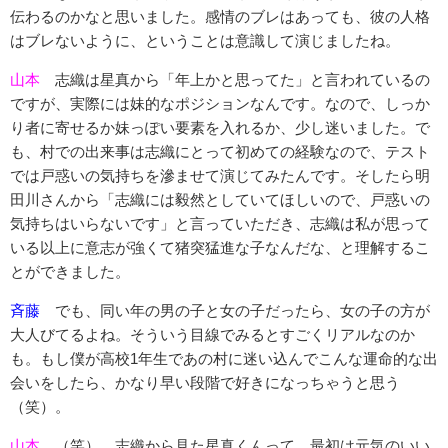
伝わるのかなと思いました。感情のブレはあっても、彼の人格
はブレないように、ということは意識して演じましたね。
山本
志織は星真から「年上かと思ってた」と言われているの
ですが、実際には妹的なポジションなんです。なので、しっか
り者に寄せるか妹っぽい要素を入れるか、少し迷いました。で
も、村での出来事は志織にとって初めての経験なので、テスト
では戸惑いの気持ちを滲ませて演じてみたんです。そしたら明
田川さんから「志織には毅然としていてほしいので、戸惑いの
気持ちはいらないです」と言っていただき、志織は私が思って
いる以上に意志が強くて猪突猛進な子なんだな、と理解するこ
とができました。
斉藤
でも、同い年の男の子と女の子だったら、女の子の方が
大人びてるよね。そういう目線でみるとすごくリアルなのか
も。もし僕が高校1年生であの村に迷い込んでこんな運命的な出
会いをしたら、かなり早い段階で好きになっちゃうと思う
（笑）。
山本
（笑）。志織から見た星真くんって、最初は元気のいい