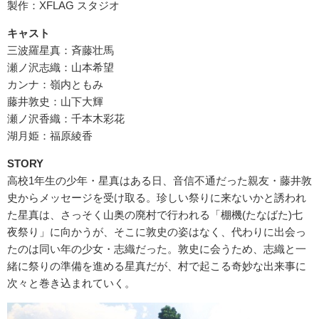
製作：XFLAG スタジオ
キャスト
三波羅星真：斉藤壮馬
瀬ノ沢志織：山本希望
カンナ：嶺内ともみ
藤井敦史：山下大輝
瀬ノ沢香織：千本木彩花
湖月姫：福原綾香
STORY
高校1年生の少年・星真はある日、音信不通だった親友・藤井敦
史からメッセージを受け取る。珍しい祭りに来ないかと誘われ
た星真は、さっそく山奥の廃村で行われる「棚機(たなばた)七
夜祭り」に向かうが、そこに敦史の姿はなく、代わりに出会っ
たのは同い年の少女・志織だった。敦史に会うため、志織と一
緒に祭りの準備を進める星真だが、村で起こる奇妙な出来事に
次々と巻き込まれていく。