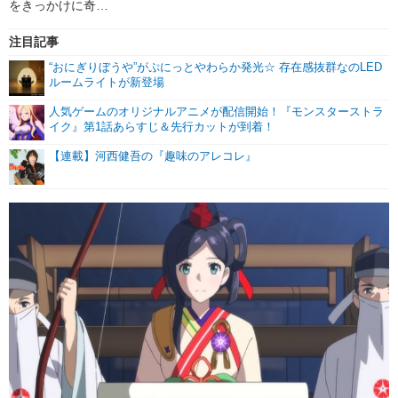
をきっかけに奇…
注目記事
“おにぎりぼうや”がぷにっとやわらか発光☆ 存在感抜群なのLED
ルームライトが新登場
人気ゲームのオリジナルアニメが配信開始！『モンスターストラ
イク』第1話あらすじ＆先行カットが到着！
【連載】河西健吾の『趣味のアレコレ』