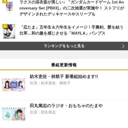
ラクスの浴衣姿が美しい♪ 「ガンダムカードゲーム 1st An
niversary Set [PB03]」の二次抽選が実施中！ ストフリが
デザインされたデッキケースやスリーブも
「忍たま」五年生＆六年生をイメージ！手裏剣、髪を結う
仕草…和の趣を感じさせる「MAYLA」パンプス
ランキングをもっと見る
番組更新情報
紡木吏佐・林鼓子 新番組始めます!!
出演：紡木吏佐、林鼓子
田丸篤志のラジオ・おもちゃのたまや
出演：田丸篤志