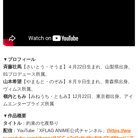
▼プロフィール
斉藤壮馬
【さいとう・そうま】４月22日生まれ、山梨県出身。
81プロデュース所属。
山本希望
【やまもと・のぞみ】８月９日生まれ、青森県出身。
ヴィムス所属。
嶺内ともみ
【みねうち・ともみ】12月22日、東京都出身。アイ
ムエンタープライズ所属
▼作品概要
タイトル
：約束の七夜祭り
配信
：YouTube「XFLAG ANIME公式チャンネル」
(
https://ww
w.youtube.com/channel/UCC-p7pOxNvWo3Vfu0TeFFhw
)にて