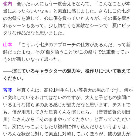
嶺内
会いたい人にもう一度会えるなんて、「こんなことが本
当にあったらいいなぁ」と素直に感じました。さらにこの七夕
のお祭りを通して、心に傷を負っていた人々が、その傷を癒さ
れるシーンもあって。少し切なくも素敵なシーンで、夏にピッ
タリな作品だなと思いました。
山本
「こういう七夕のアプローチの仕方があるんだ」って新
鮮だったよね。その“傷を負うこと”がこの祭りでは重要ってい
うのが新しいなって思った。
――演じているキャラクターの魅力や、役作りについて教えて
ください。
斉藤
星真くんは、高校1年生らしい等身大の男の子です。何か
に突出しているわけではないのですが、大人と子どもの狭間に
いるような揺らぎのある感じが魅力だなと思います。テストで
も、僕が用意してきた星真くんを演じたら、（音響監督の明田
川）仁さんから「そのままやってください」と言っていただい
て。変にかっこよくしたり複雑に作り込んだりというよりは、
いろんな状況に対して素直に対峙していくほうが、彼の魅力が