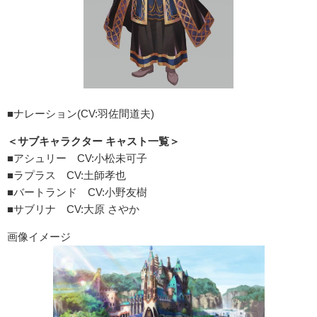
■ナレーション(CV:羽佐間道夫)
＜サブキャラクター キャスト一覧＞
■アシュリー CV:小松未可子
■ラプラス CV:土師孝也
■バートランド CV:小野友樹
■サブリナ CV:大原 さやか
画像イメージ