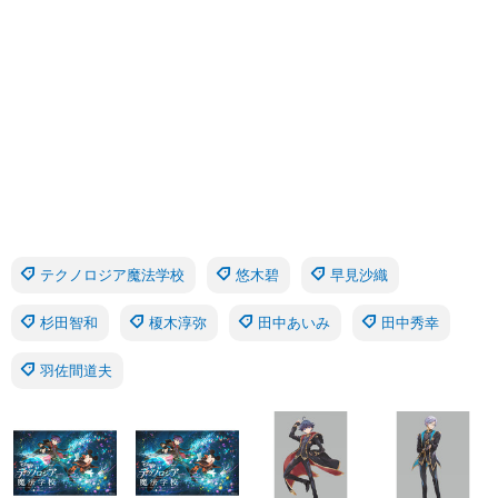
テクノロジア魔法学校
悠木碧
早見沙織
杉田智和
榎木淳弥
田中あいみ
田中秀幸
羽佐間道夫