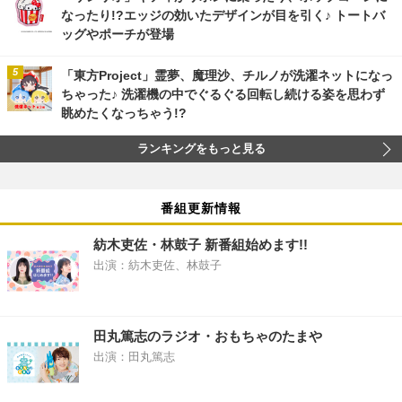
なったり!?エッジの効いたデザインが目を引く♪ トートバ
ッグやポーチが登場
「東方Project」霊夢、魔理沙、チルノが洗濯ネットになっ
ちゃった♪ 洗濯機の中でぐるぐる回転し続ける姿を思わず
眺めたくなっちゃう!?
ランキングをもっと見る
番組更新情報
紡木吏佐・林鼓子 新番組始めます!!
出演：紡木吏佐、林鼓子
田丸篤志のラジオ・おもちゃのたまや
出演：田丸篤志