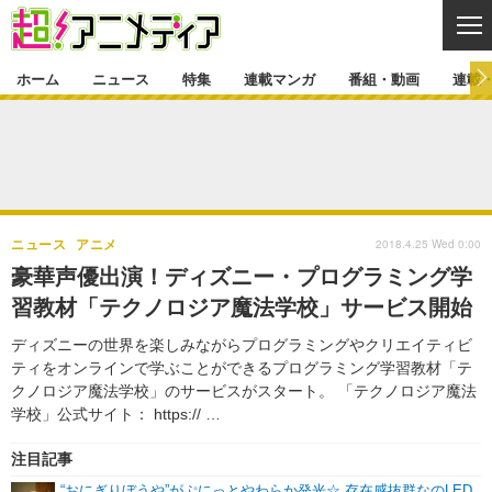
CL
ホーム
ニュース
特集
連載マンガ
番組・動画
連載
ニュース
ニュース一覧
アニメ
特集
ゲーム・アプリ
マンガ
特集一覧
カバー
連載マンガ
2018.4.25 Wed 0:00
ニュース
アニメ
映画
音楽
インタビュー
レポート
連載マンガ一覧
連載一覧
番組・動画
豪華声優出演！ディズニー・プログラミング学
グッズ
イベント
習教材「テクノロジア魔法学校」サービス開始
ラキりす
番組・動画一覧
ラジオ
連載・ブログ
ディズニーの世界を楽しみながらプログラミングやクリエイティビ
声優
コスプレ
動画
連載・ブログ一覧
コラム
ティをオンラインで学ぶことができるプログラミング学習教材「テ
舞台
新帝スタ
クノロジア魔法学校」のサービスがスタート。 「テクノロジア魔法
編集部ブログ・お知らせ
学校」公式サイト： https:// …
注目記事
“おにぎりぼうや”がぷにっとやわらか発光☆ 存在感抜群なのLED