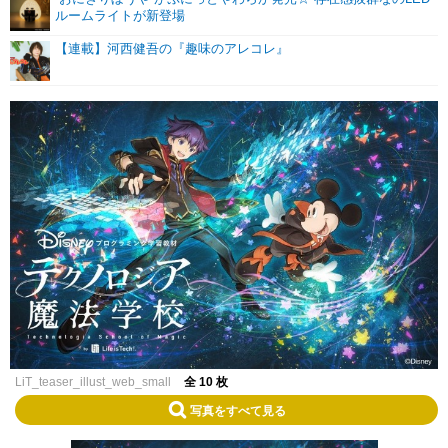
ルームライトが新登場
【連載】河西健吾の『趣味のアレコレ』
LiT_teaser_illust_web_small
全 10 枚
写真をすべて見る