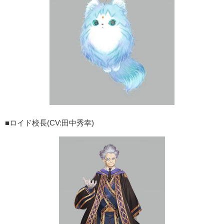
■ロイド校長(CV:田中秀幸)