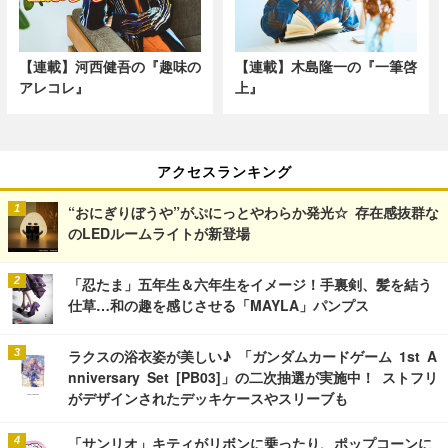
【連載】河西健吾の『趣味の
【連載】木島隆一の『一筆啓
アレコレ』
上』
アクセスランキング
“おにぎりぼうや”がぷにっとやわらか発光☆ 存在感抜群な
のLEDルームライトが新登場
「忍たま」五年生＆六年生をイメージ！手裏剣、髪を結う
仕草…和の趣を感じさせる「MAYLA」パンプス
ラクスの浴衣姿が美しい♪ 「ガンダムカードゲーム 1st A
nniversary Set [PB03]」の二次抽選が実施中！ ストフリ
がデザインされたデッキケースやスリーブも
「サンリオ」キティがリボンに乗ったり、ポップコーンに