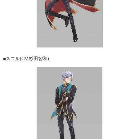
■スコル(CV:杉田智和)