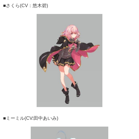
■さくら(CV：悠木碧)
■ミーミル(CV:田中あいみ)