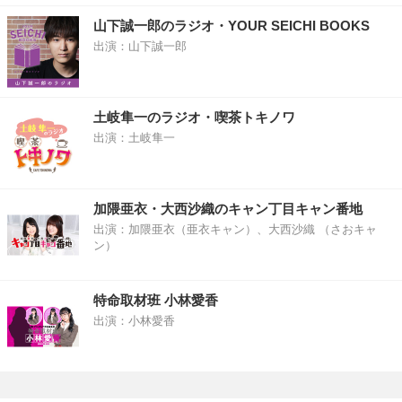
山下誠一郎のラジオ・YOUR SEICHI BOOKS
出演：山下誠一郎
土岐隼一のラジオ・喫茶トキノワ
出演：土岐隼一
加隈亜衣・大西沙織のキャン丁目キャン番地
出演：加隈亜衣（亜衣キャン）、大西沙織 （さおキャ
ン）
特命取材班 小林愛香
出演：小林愛香