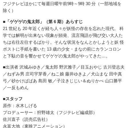
フジテレビほかにて毎週日曜午前9時～9時 30 分（一部地域を
除く）
■「ゲゲゲの鬼太郎」（第 6 期）あらすじ
21 世紀も 20 年近くが経ち人々が妖怪の存在を忘れた現代。 科
学では解明が出来ない現象が頻発、流言飛語が飛び交い大人た
ちは右往左往するばかり。そんな状況をなんとかしようと妖 怪
ポストに手紙を書いた 13 歳の少女・まなの前にカランコロン
と下駄の音を響かせてゲゲゲの鬼太郎がやってきた…。
■出演者 沢城みゆき／鬼太郎 野沢雅子／目玉おやじ 古川登志夫
／ねずみ男 庄司宇芽香／ねこ娘 藤井ゆきよ／犬山まな 田中真
弓／砂かけばばあ 島田 敏／子泣きじじい＆ぬりかべ 山口勝平
／一反もめん
■スタッフ
原作：水木しげる
プロデューサー：狩野雄太（フジテレビ編成部）
佐川直子（読売広告社）
永富大地（東映アニメーション）