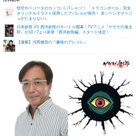
悟空やベジータのカッコいいTシャツ！ 「ドラゴンボール」完全
オリジナルイラスト採用したアパレルが発売！ 名シーンオマージ
ュがたまらない♪
日本妖怪 VS 西洋妖怪の大バトル開幕！TVアニメ『ゲゲゲの鬼太
郎』が10／7より新章「西洋妖怪編」スタート決定！
【連載】河西健吾の『趣味のアレコレ』