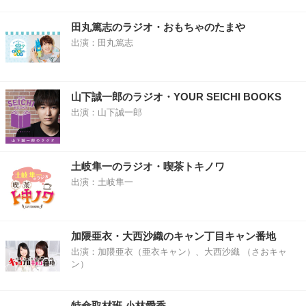
田丸篤志のラジオ・おもちゃのたまや
出演：田丸篤志
山下誠一郎のラジオ・YOUR SEICHI BOOKS
出演：山下誠一郎
土岐隼一のラジオ・喫茶トキノワ
出演：土岐隼一
加隈亜衣・大西沙織のキャン丁目キャン番地
出演：加隈亜衣（亜衣キャン）、大西沙織 （さおキャ
ン）
特命取材班 小林愛香