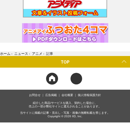
ホーム
›
ニュース
›
アニメ
›
記事
TOP
お問合せ
広告掲載
会社概要
個人情報保護方針
紹介した商品/サービスを購入、契約した場合に、
売上の一部が弊社サイトに還元されることがあります。
当サイトに掲載の記事・見出し・写真・画像の無断転載を禁じます。
Copyright © 2026 IID, Inc.