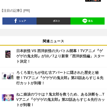
【注目の記事】[PR]
シェア
ポスト
送る
関連ニュース
日本妖怪 VS 西洋妖怪の大バトル開幕！TVアニメ『ゲ
ゲゲの鬼太郎』が10／7より新章「西洋妖怪編」スター
ト決定！
ろくろ首たちが住む古アパートに隠された歴史と秘
密！TVアニメ『ゲゲゲの鬼太郎』第23話あらすじ＆先
行カットが到着！
ねこ娘涙のワケは？鬼太郎を救うため、ある決断を…T
Vアニメ『ゲゲゲの鬼太郎』第22話あらすじ＆先行カッ
トが到着！