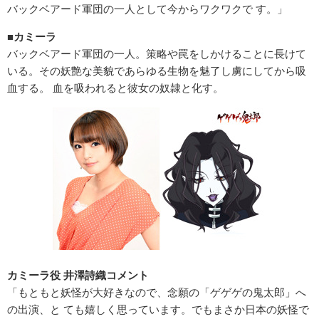
バックベアード軍団の一人として今からワクワクで す。」
■カミーラ
バックベアード軍団の一人。策略や罠をしかけることに長けて
いる。その妖艶な美貌であらゆる生物を魅了し虜にしてから吸
血する。 血を吸われると彼女の奴隷と化す。
カミーラ役 井澤詩織コメント
「もともと妖怪が大好きなので、念願の「ゲゲゲの鬼太郎」へ
の出演、と ても嬉しく思っています。でもまさか日本の妖怪で