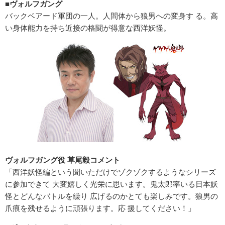
■ヴォルフガング
バックベアード軍団の一人。人間体から狼男への変身す る。高
い身体能力を持ち近接の格闘が得意な西洋妖怪。
ヴォルフガング役 草尾毅コメント
「西洋妖怪編という聞いただけでゾクゾクするようなシリーズ
に参加できて 大変嬉しく光栄に思います。鬼太郎率いる日本妖
怪とどんなバトルを繰り 広げるのかとても楽しみです。狼男の
爪痕を残せるように頑張ります。応 援してください！」