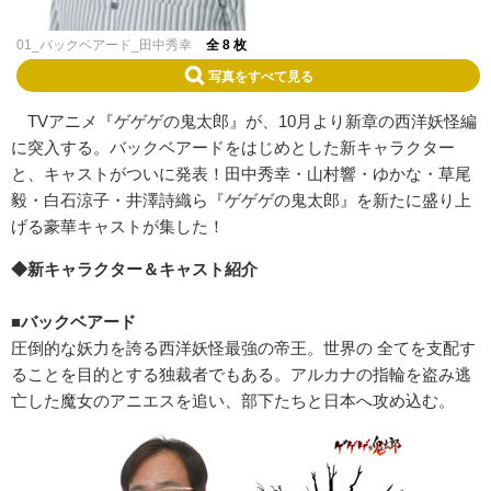
01_バックベアード_田中秀幸
全 8 枚
写真をすべて見る
TVアニメ『ゲゲゲの鬼太郎』が、10月より新章の西洋妖怪編
に突入する。バックベアードをはじめとした新キャラクター
と、キャストがついに発表！田中秀幸・山村響・ゆかな・草尾
毅・白石涼子・井澤詩織ら『ゲゲゲの鬼太郎』を新たに盛り上
げる豪華キャストが集した！
◆新キャラクター＆キャスト紹介
■バックベアード
圧倒的な妖力を誇る西洋妖怪最強の帝王。世界の 全てを支配す
ることを目的とする独裁者でもある。アルカナの指輪を盗み逃
亡した魔女のアニエスを追い、部下たちと日本へ攻め込む。