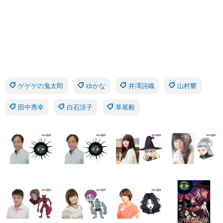
ゲゲゲの鬼太郎
ゆかな
井澤詩織
山村響
田中秀幸
白石涼子
草尾毅