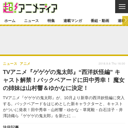
CL
ホーム
ニュース
特集
連載マンガ
番組・動画
連載
ニュース
ニュース一覧
アニメ
特集
ゲーム・アプリ
マンガ
特集一覧
カバー
連載マンガ
2018.9.6 Thu 16:00
ニュース
アニメ
映画
音楽
インタビュー
レポート
連載マンガ一覧
連載一覧
番組・動画
TVアニメ『ゲゲゲの鬼太郎』“西洋妖怪編” キ
グッズ
イベント
ャスト解禁！バックベアードに田中秀幸！ 魔女
ラキりす
番組・動画一覧
ラジオ
連載・ブログ
の姉妹は山村響＆ゆかなに決定！
声優
コスプレ
動画
連載・ブログ一覧
コラム
TVアニメ『ゲゲゲの鬼太郎』が、10月より新章の西洋妖怪編に突入
舞台
新帝スタ
する。バックベアードをはじめとした新キャラクターと、キャスト
編集部ブログ・お知らせ
がついに発表！田中秀幸・山村響・ゆかな・草尾毅・白石涼子・井
澤詩織ら『ゲゲゲの鬼太郎』を新たに …
注目記事