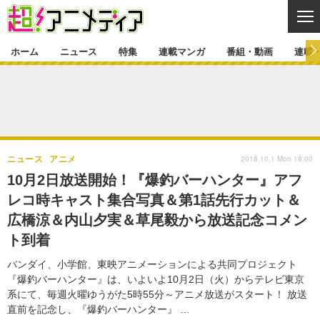
CL
ホーム
ニュース
特集
連載マンガ
番組・動画
連載
ニュース
ニュース一覧
アニメ
特集
ゲーム・アプリ
マンガ
特集一覧
カバー
連載マンガ
2018.10.1 Mon 18:00
ニュース
アニメ
映画
音楽
インタビュー
レポート
連載マンガ一覧
連載一覧
番組・動画
10月2日放送開始！『爆釣バーハンター』アフ
グッズ
イベント
レコ時キャスト集合写真＆第1話先行カット＆
ラキりす
番組・動画一覧
ラジオ
連載・ブログ
広橋涼＆内山夕実＆草尾毅から放送記念コメン
声優
コスプレ
動画
連載・ブログ一覧
コラム
ト到着
舞台
新帝スタ
編集部ブログ・お知らせ
バンダイ、小学館、東映アニメーションによる共同プロジェクト
『爆釣バーハンター』は、いよいよ10月2日（火）からテレビ東京
系にて、毎週火曜ゆうがた5時55分～アニメ放送がスタート！ 放送
直前を記念し、『爆釣バーハンター』 …