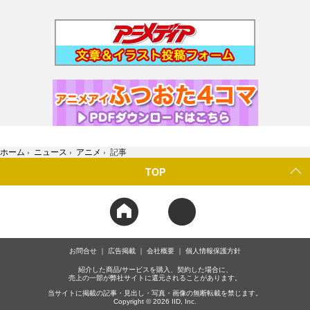
ホーム
›
ニュース
›
アニメ
›
記事
TOP
お問合せ
広告掲載
会社概要
個人情報保護方針
紹介した商品/サービスを購入、契約した場合に、
売上の一部が弊社サイトに還元されることがあります。
当サイトに掲載の記事・見出し・写真・画像の無断転載を禁じます。
Copyright © 2026 IID, Inc.