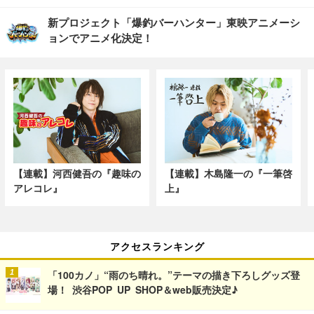
新プロジェクト「爆釣バーハンター」東映アニメーシ
ョンでアニメ化決定！
【連載】河西健吾の『趣味の
【連載】木島隆一の『一筆啓
アレコレ』
上』
アクセスランキング
「100カノ」“雨のち晴れ。”テーマの描き下ろしグッズ登
場！ 渋谷POP UP SHOP＆web販売決定♪