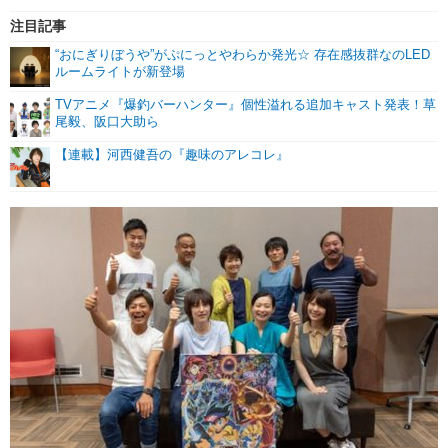
注目記事
“おにぎりぼうや”がぷにっとやわらか発光☆ 存在感抜群なのLED
ルームライトが新登場
TVアニメ『爆釣バーハンター』個性溢れる追加キャスト発表！草
尾毅、阪口大助ら
【連載】河西健吾の『趣味のアレコレ』