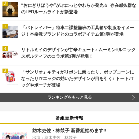
“おにぎりぼうや”がぷにっとやわらか発光☆ 存在感抜群な
のLEDルームライトが新登場
「パトレイバー」特車二課整備班の工具箱や制服をイメー
ジ！本格派ブランドとのコラボアイテム第1弾が登場
リトルミイのデザインが甘辛キュート♪ ムーミン×ルコック
スポルティフのコラボ第3弾が登場！
「サンリオ」キティがリボンに乗ったり、ポップコーンに
なったり!?エッジの効いたデザインが目を引く♪ トートバ
ッグやポーチが登場
ランキングをもっと見る
番組更新情報
紡木吏佐・林鼓子 新番組始めます!!
出演：紡木吏佐、林鼓子