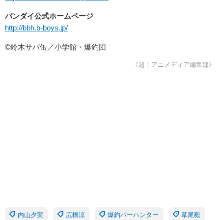
バンダイ公式ホームページ
http://bbh.b-boys.jp/
©鈴木サバ缶／小学館・爆釣団
《超！アニメディア編集部》
内山夕実
広橋涼
爆釣バーハンター
草尾毅