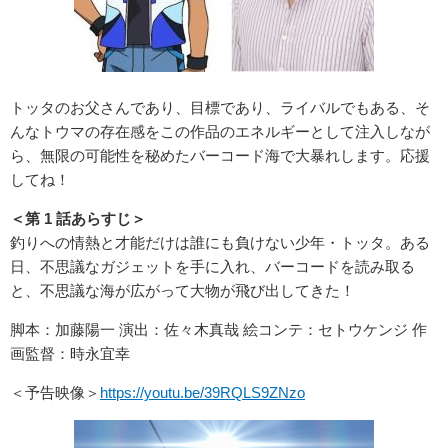
トッタのお父さんであり、目標であり、ライバルでもある、そ
んなトウマの存在感をこの作品のエネルギーとして注入しなが
ら、無限の可能性を秘めたバーコード海で大暴れします。応援
してね！
＜第 1 話あらすじ＞
釣りへの情熱と才能だけは誰にも負けない少年・トッタ。ある
日、不思議なガジェットを手に入れ、バーコードを読み取る
と、不思議な海が広がって大物が飛び出してきた！
脚本：加藤陽一 演出：佐々木真哉 絵コンテ：セトウケンジ 作
画監督：時永宜幸
＜予告映像＞
https://youtu.be/39RQLS9ZNzo