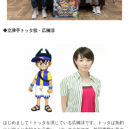
◆立津手トッタ役・広橋涼
はじめまして！トッタを演じている広橋涼です。トッタは魚釣