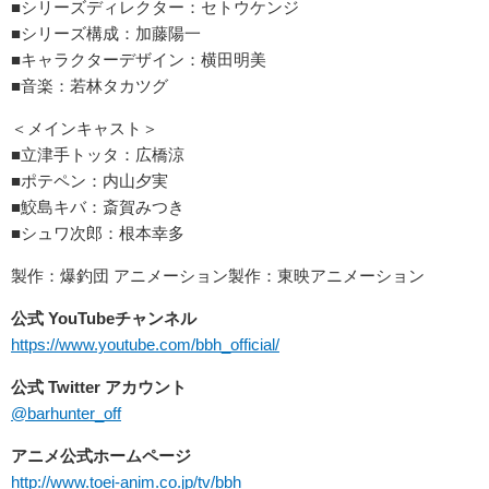
■シリーズディレクター：セトウケンジ
■シリーズ構成：加藤陽一
■キャラクターデザイン：横田明美
■音楽：若林タカツグ
＜メインキャスト＞
■立津手トッタ：広橋涼
■ポテペン：内山夕実
■鮫島キバ：斎賀みつき
■シュワ次郎：根本幸多
製作：爆釣団 アニメーション製作：東映アニメーション
公式 YouTubeチャンネル
https://www.youtube.com/bbh_official/
公式 Twitter アカウント
@barhunter_off
アニメ公式ホームページ
http://www.toei-anim.co.jp/tv/bbh