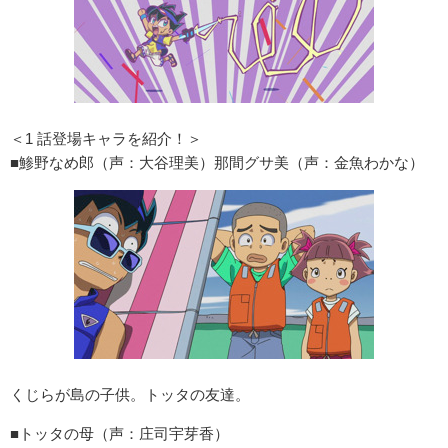
＜1 話登場キャラを紹介！＞
■鯵野なめ郎（声：大谷理美）那間グサ美（声：金魚わかな）
くじらが島の子供。トッタの友達。
■トッタの母（声：庄司宇芽香）