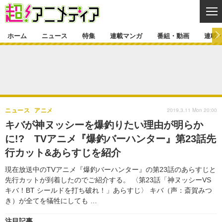
CL
ホーム
ニュース
特集
連載マンガ
番組・動画
連載
ニュース
ニュース一覧
アニメ
特集
ゲーム・アプリ
マンガ
特集一覧
カバー
連載マンガ
2019.3.11 Mon 20:00
ニュース
アニメ
映画
音楽
インタビュー
レポート
連載マンガ一覧
連載一覧
番組・動画
キバが神ヌッシーを爆釣りたい理由が明らか
グッズ
イベント
に!? TVアニメ『爆釣バーハンター』第23話先
ラキりす
番組・動画一覧
ラジオ
連載・ブログ
行カット&あらすじを紹介
声優
コスプレ
動画
連載・ブログ一覧
コラム
現在放送中のTVアニメ『爆釣バーハンター』の第23話のあらすじと
舞台
新帝スタ
先行カットが到着したのでご紹介する。 〈第23話「神ヌッシーVS
編集部ブログ・お知らせ
キバ！BT シールドを打ち破れ！」あらすじ〉 キバ（声：斎賀みつ
き）が全てを犠牲にしても …
注目記事