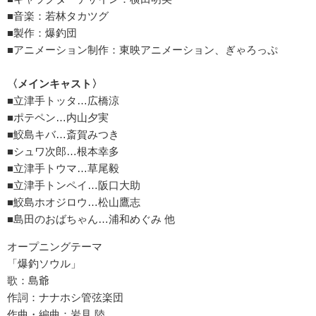
■音楽：若林タカツグ
■製作：爆釣団
■アニメーション制作：東映アニメーション、ぎゃろっぷ
〈メインキャスト〉
■立津手トッタ…広橋涼
■ポテペン…内山夕実
■鮫島キバ…斎賀みつき
■シュワ次郎…根本幸多
■立津手トウマ…草尾毅
■立津手トンペイ…阪口大助
■鮫島ホオジロウ…松山鷹志
■島田のおばちゃん…浦和めぐみ 他
オープニングテーマ
「爆釣ソウル」
歌：島爺
作詞：ナナホシ管弦楽団
作曲・編曲：岩見 陸