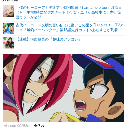
「僕のヒーローアカデミア」特別短編「I am a hero too」8月3日
（月）午前0時に配信スタート！少女・エリが高校生に！先行場
面カットが公開
古代バーコード文明の言い伝えに従いこの星を守りきれ！ TVア
ニメ『爆釣バーハンター』第18話先行カット&あらすじが到着
【連載】河西健吾の『趣味のアレコレ』
vlcsnap-00253re
全 7 枚