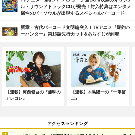
ル・サウンドトラックCDが発売！封入特典はエンタメ
属性のバーソウルが出現するスペシャルバーコード
新章・古代バーコード文明編突入！TVアニメ『爆釣バ
ーハンター』第16話先行カット&あらすじが到着
【連載】河西健吾の『趣味の
【連載】木島隆一の『一筆啓
アレコレ』
上』
アクセスランキング