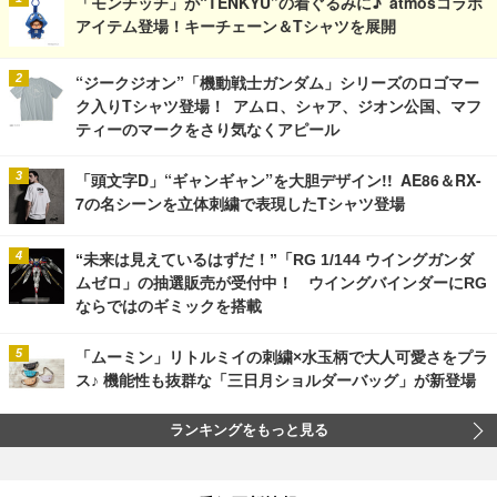
「モンチッチ」が“TENKYU”の着ぐるみに♪ atmosコラボ
アイテム登場！キーチェーン＆Tシャツを展開
“ジークジオン”「機動戦士ガンダム」シリーズのロゴマー
ク入りTシャツ登場！ アムロ、シャア、ジオン公国、マフ
ティーのマークをさり気なくアピール
「頭文字D」“ギャンギャン”を大胆デザイン!! AE86＆RX-
7の名シーンを立体刺繍で表現したTシャツ登場
“未来は見えているはずだ！”「RG 1/144 ウイングガンダ
ムゼロ」の抽選販売が受付中！ ウイングバインダーにRG
ならではのギミックを搭載
「ムーミン」リトルミイの刺繍×水玉柄で大人可愛さをプラ
ス♪ 機能性も抜群な「三日月ショルダーバッグ」が新登場
ランキングをもっと見る