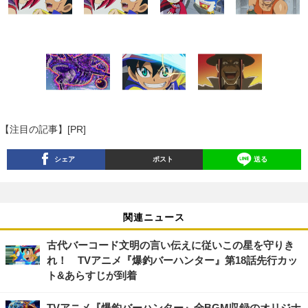
【注目の記事】[PR]
シェア
ポスト
送る
関連ニュース
古代バーコード文明の言い伝えに従いこの星を守りき
れ！ TVアニメ『爆釣バーハンター』第18話先行カッ
ト&あらすじが到着
TVアニメ『爆釣バーハンター』全BGM収録のオリジナ