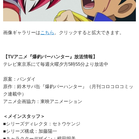
画像ギャラリーは
こちら
。クリックすると拡大できます。
【TV
アニメ『爆釣バーハンター』
放送情報】
テレビ東京系にて毎週火曜夕方5時55分より放送中
原案：バンダイ
原作：鈴木サバ缶『爆釣バーハンター』（月刊コロコロコミッ
ク連載中）
アニメ企画協力：東映アニメーション
＜メインスタッフ＞
■シリーズディレクタ：セトウケンジ
■シリーズ構成：加藤陽一
■キャラクターデザイン：横田明美