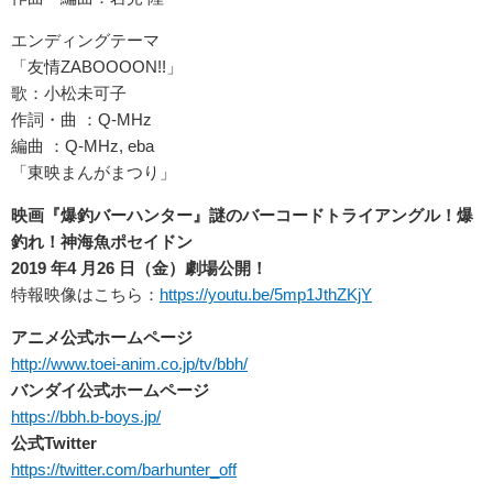
エンディングテーマ
「友情ZABOOOON!!」
歌：小松未可子
作詞・曲 ：Q-MHz
編曲 ：Q-MHz, eba
「東映まんがまつり」
映画『爆釣バーハンター』謎のバーコードトライアングル！爆
釣れ！神海魚ポセイドン
2019 年4 月26 日（金）劇場公開！
特報映像はこちら：
https://youtu.be/5mp1JthZKjY
アニメ公式ホームページ
http://www.toei-anim.co.jp/tv/bbh/
バンダイ公式ホームページ
https://bbh.b-boys.jp/
公式Twitter
https://twitter.com/barhunter_off