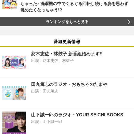
ちゃった♪ 洗濯機の中でぐるぐる回転し続ける姿を思わず
眺めたくなっちゃう!?
ランキングをもっと見る
番組更新情報
紡木吏佐・林鼓子 新番組始めます!!
出演：紡木吏佐、林鼓子
田丸篤志のラジオ・おもちゃのたまや
出演：田丸篤志
山下誠一郎のラジオ・YOUR SEICHI BOOKS
出演：山下誠一郎