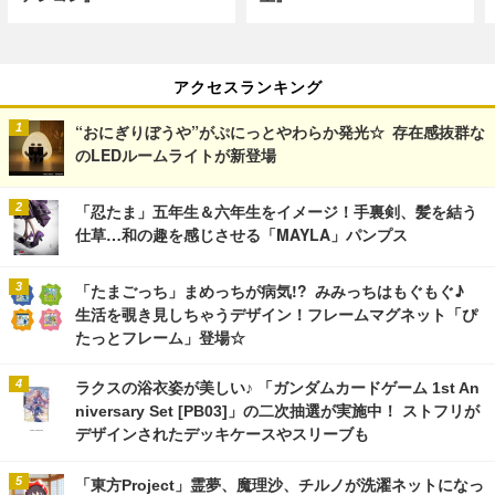
アクセスランキング
“おにぎりぼうや”がぷにっとやわらか発光☆ 存在感抜群な
のLEDルームライトが新登場
「忍たま」五年生＆六年生をイメージ！手裏剣、髪を結う
仕草…和の趣を感じさせる「MAYLA」パンプス
「たまごっち」まめっちが病気!? みみっちはもぐもぐ♪
生活を覗き見しちゃうデザイン！フレームマグネット「ぴ
たっとフレーム」登場☆
ラクスの浴衣姿が美しい♪ 「ガンダムカードゲーム 1st An
niversary Set [PB03]」の二次抽選が実施中！ ストフリが
デザインされたデッキケースやスリーブも
「東方Project」霊夢、魔理沙、チルノが洗濯ネットになっ