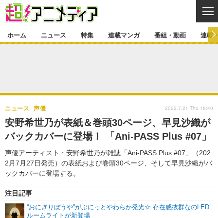
CL
ホーム
ニュース
特集
連載マンガ
番組・動画
連載
ニュース
ニュース一覧
アニメ
特集
ゲーム・アプリ
マンガ
特集一覧
カバー
連載マンガ
2022.7.21 Thu 18:40
ニュース
声優
映画
音楽
インタビュー
レポート
連載マンガ一覧
連載一覧
番組・動画
安野希世乃が表紙＆巻頭30ページ、早見沙織が
グッズ
イベント
バックカバーに登場！ 「Ani-PASS Plus #07」
ラキりす
番組・動画一覧
ラジオ
連載・ブログ
声優アーティスト・安野希世乃が雑誌「Ani-PASS Plus #07」（202
声優
コスプレ
動画
連載・ブログ一覧
コラム
2月7月27日発売）の表紙および巻頭30ページ、そして早見沙織がバ
舞台
新帝スタ
ックカバーに登場する。
編集部ブログ・お知らせ
注目記事
“おにぎりぼうや”がぷにっとやわらか発光☆ 存在感抜群なのLED
ルームライトが新登場