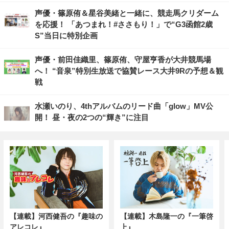
声優・篠原侑＆星谷美緒と一緒に、競走馬クリダーム
を応援！ 「あつまれ！#ささもり！」で“G3函館2歳
S”当日に特別企画
声優・前田佳織里、篠原侑、守屋亨香が大井競馬場
へ！ “音泉”特別生放送で協賛レース大井9Rの予想＆観
戦
水瀬いのり、4thアルバムのリード曲「glow」MV公
開！ 昼・夜の2つの“輝き”に注目
【連載】河西健吾の『趣味の
【連載】木島隆一の『一筆啓
アレコレ』
上』