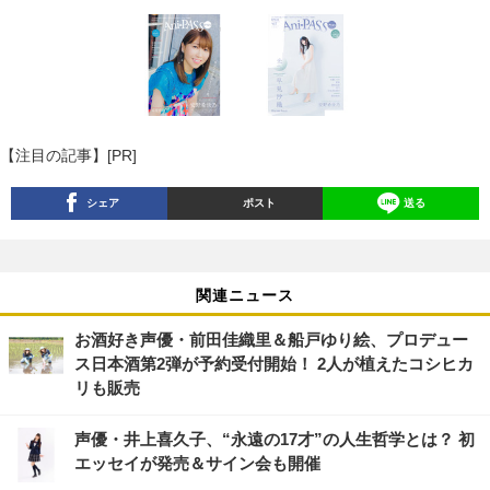
【注目の記事】[PR]
シェア
ポスト
送る
関連ニュース
お酒好き声優・前田佳織里＆船戸ゆり絵、プロデュー
ス日本酒第2弾が予約受付開始！ 2人が植えたコシヒカ
リも販売
声優・井上喜久子、“永遠の17才”の人生哲学とは？ 初
エッセイが発売＆サイン会も開催