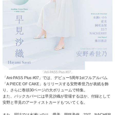
「Ani-PASS Plus #07」
「Ani-PASS Plus #07」では、デビュー5周年1stフルアルバム
「A PIECE OF CAKE」をリリースする安野希世乃が表紙を飾
り、さらに巻頭30ページの大ボリュームで特集。
また、バックカバーには早見沙織が登場するほか、付録として
安野と早見のアーティストカードもついてくる。
また、同誌では水瀬いのり、愛美、岡咲美保、22/7、NACHER