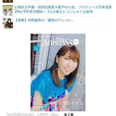
お酒好き声優・前田佳織里＆船戸ゆり絵、プロデュース日本酒第
2弾が予約受付開始！ 2人が植えたコシヒカリも販売
【連載】河西健吾の『趣味のアレコレ』
「Ani-PASS Plus #07」1,650円（税込）
全 2 枚