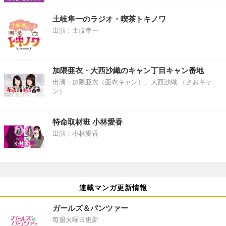
土岐隼一のラジオ・喫茶トキノワ
出演：土岐隼一
加隈亜衣・大西沙織のキャン丁目キャン番地
出演：加隈亜衣（亜衣キャン）、大西沙織 （さおキャ
ン）
特命取材班 小林愛香
出演：小林愛香
連載マンガ更新情報
ガールズ＆パンツァー
毎週火曜日更新