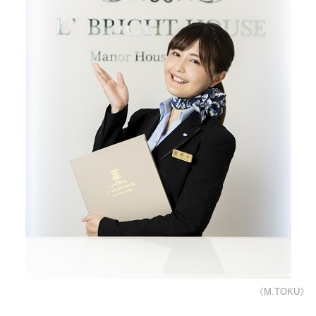
《M.TOKU》