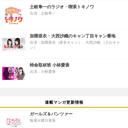
土岐隼一のラジオ・喫茶トキノワ
出演：土岐隼一
加隈亜衣・大西沙織のキャン丁目キャン番地
出演：加隈亜衣（亜衣キャン）、大西沙織 （さおキャ
ン）
特命取材班 小林愛香
出演：小林愛香
連載マンガ更新情報
ガールズ＆パンツァー
毎週火曜日更新