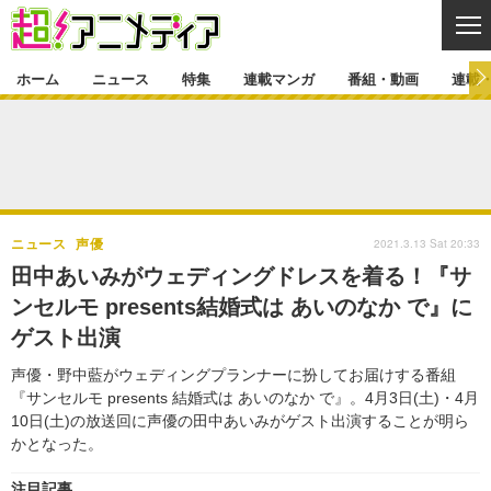
CL
ホーム
ニュース
特集
連載マンガ
番組・動画
連載
ニュース
ニュース一覧
アニメ
特集
ゲーム・アプリ
マンガ
特集一覧
カバー
連載マンガ
2021.3.13 Sat 20:33
ニュース
声優
映画
音楽
インタビュー
レポート
連載マンガ一覧
連載一覧
番組・動画
田中あいみがウェディングドレスを着る！『サ
グッズ
イベント
ンセルモ presents結婚式は あいのなか で』に
ラキりす
番組・動画一覧
ラジオ
連載・ブログ
ゲスト出演
声優
コスプレ
動画
連載・ブログ一覧
コラム
声優・野中藍がウェディングプランナーに扮してお届けする番組
舞台
新帝スタ
『サンセルモ presents 結婚式は あいのなか で』。4月3日(土)・4月
編集部ブログ・お知らせ
10日(土)の放送回に声優の田中あいみがゲスト出演することが明ら
かとなった。
注目記事