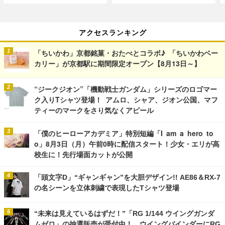
アクセスランキング
「ちいかわ」京都銘菓・おたべとコラボ♪ 「ちいかわベー
カリー」が京都駅に期間限定オープン【8月13日～】
“ジークジオン”「機動戦士ガンダム」シリーズのロゴマー
ク入りTシャツ登場！ アムロ、シャア、ジオン公国、マフ
ティーのマークをさり気なくアピール
「僕のヒーローアカデミア」特別短編「I am a hero to
o」8月3日（月）午前0時に配信スタート！少女・エリが高
校生に！先行場面カットが公開
「頭文字D」“ギャンギャン”を大胆デザイン!! AE86＆RX-7
の名シーンを立体刺繍で表現したTシャツ登場
“未来は見えているはずだ！”「RG 1/144 ウイングガンダ
ムゼロ」の抽選販売が受付中！ ウイングバインダーにRG