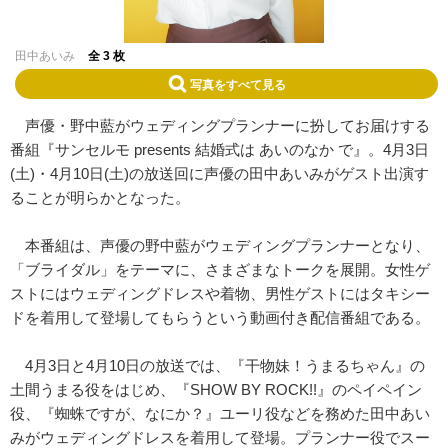
田中あいみ
全 3 枚
写真をすべて見る
声優・野中藍がウェディングプランナーに扮してお届けする
番組『サンセルモ presents 結婚式は あいのなか で』。4月3日
(土)・4月10日(土)の放送回に声優の田中あいみがゲスト出演す
ることが明らかとなった。
本番組は、声優の野中藍がウェディングプランナーとなり、
「ブライダル」をテーマに、さまざまなトークを展開。女性ゲ
ストにはウェディングドレスや着物、男性ゲストにはタキシー
ドを着用して登場してもらうという動画付き配信番組である。
4月3日と4月10日の放送では、『干物妹！うまるちゃん』の
土間うまる役をはじめ、『SHOW BY ROCK!!』のペイペイン
役、『蜘蛛ですが、なにか？』ユーリ役などを務めた田中あい
みがウェディングドレスを着用して登場。プランナー役でスー