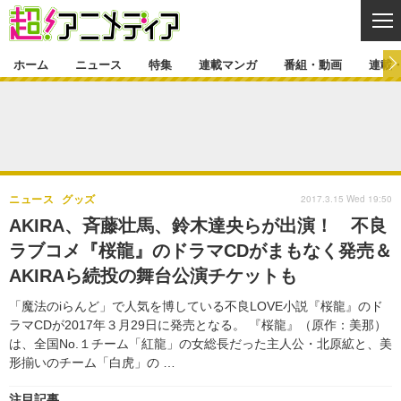
CL
ホーム
ニュース
特集
連載マンガ
番組・動画
連載
ニュース
ニュース一覧
アニメ
特集
ゲーム・アプリ
マンガ
特集一覧
カバー
連載マンガ
2017.3.15 Wed 19:50
ニュース
グッズ
映画
音楽
インタビュー
レポート
連載マンガ一覧
連載一覧
番組・動画
AKIRA、斉藤壮馬、鈴木達央らが出演！ 不良
グッズ
イベント
ラブコメ『桜龍』のドラマCDがまもなく発売＆
ラキりす
番組・動画一覧
ラジオ
連載・ブログ
AKIRAら続投の舞台公演チケットも
声優
コスプレ
動画
連載・ブログ一覧
コラム
「魔法のiらんど」で人気を博している不良LOVE小説『桜龍』のド
舞台
新帝スタ
ラマCDが2017年３月29日に発売となる。 『桜龍』（原作：美那）
編集部ブログ・お知らせ
は、全国No.１チーム「紅龍」の女総長だった主人公・北原絋と、美
形揃いのチーム「白虎」の …
注目記事