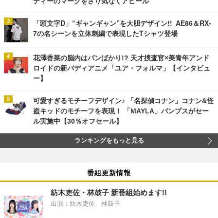
ティーのマークをさり気なくアピール
「頭文字D」“ギャンギャン”を大胆デザイン!! AE86＆RX-
7の名シーンを立体刺繍で表現したTシャツ登場
花澤香菜の脳内はパンばかり!? 天才捜査官×美青年アンド
ロイドの新バディアニメ「ユア・フォルマ」【インタビュ
ー】
可愛すぎるモチーフデザイン♪ 「名探偵コナン」コナン&怪
盗キッドのモチーフを表現！ 「MAYLA」パンプスがセー
ル実施中【30％オフセール】
ランキングをもっと見る
番組更新情報
紡木吏佐・林鼓子 新番組始めます!!
出演：紡木吏佐、林鼓子