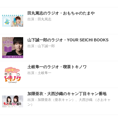
田丸篤志のラジオ・おもちゃのたまや
出演：田丸篤志
山下誠一郎のラジオ・YOUR SEICHI BOOKS
出演：山下誠一郎
土岐隼一のラジオ・喫茶トキノワ
出演：土岐隼一
加隈亜衣・大西沙織のキャン丁目キャン番地
出演：加隈亜衣（亜衣キャン）、大西沙織 （さおキャ
ン）