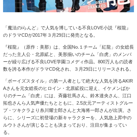
「魔法のiらんど」で人気を博している不良LOVE小説『桜龍』
のドラマCDが2017年３月29日に発売となる。
『桜龍』（原作：美那）は、全国No.１チーム「紅龍」の女総長
だった主人公・北原絋と、美形揃いのチーム「白虎」のメンバ
ーが繰り広げる不良LOVE学園コメディ作品。800万人もの読者
数を誇る本作がドラマCD化され、３月29日にリリースされる。
「ボーイズスタイル」の第一人者として絶大な人気を誇るAKIR
Aさんを元女総長のヒロイン・北原絋役に迎え、イケメンばか
りのチーム「白虎」には、斉藤壮馬さん、鈴木達央さん、江口
拓也さんら人気声優たちとともに、2.5次元アーティストグルー
プ・ツキクラより糸川耀士郎さんと大海将一郎さんが出演。さ
らに、シリーズに初登場の新キャラクターを、人気急上昇中の
ルウトさんが演じることも決まっており、注目が集まってい
る。