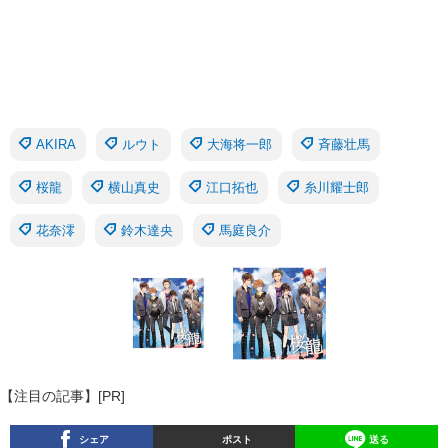
AKIRA
ルウト
大海将一郎
斉藤壮馬
桜龍
横山真史
江口拓也
糸川耀士郎
花奈澪
鈴木達央
馬庭良介
【注目の記事】[PR]
シェア
ポスト
送る