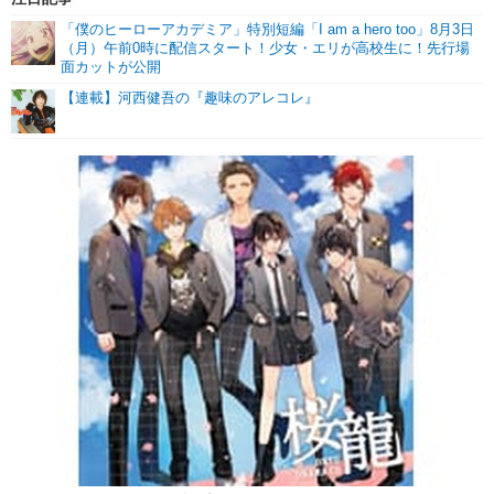
「僕のヒーローアカデミア」特別短編「I am a hero too」8月3日
（月）午前0時に配信スタート！少女・エリが高校生に！先行場
面カットが公開
【連載】河西健吾の『趣味のアレコレ』