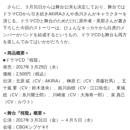
さらに、３月31日からは舞台公演も決定しており、舞台では
ドラマCDから引き続きAKIRAさんや糸川さんがキャラクターを
演じる。ドラマCDと舞台のためだけに原作者・美那さんが書き
下ろした今回のストーリーは、ひょんなキッカケから白虎のメ
ンバーがバンドを結成するというもの。ドラマCDも舞台も両方
を楽しんでみてはいかがだろうか。
＜商品概要＞
■ドラマCD『桜龍』
発売：2017年３月29日（水）
価格：2,500円（税込）
出演：北原 絋（CV：AKIRA）、榊原 仁（CV：斉藤壮馬）、五
十嵐 要（CV：鈴木達央）、姫川由樹（CV：江口拓也）、東城
総（CV：糸川耀士郎）、川崎俊（CV：大海将一郎）、泉 真己
（CV：ルウト）
＜舞台『桜龍』概要＞
公演：2017年３月31日（金）～４月５日（水）
会場：CBGKシブゲキ!!