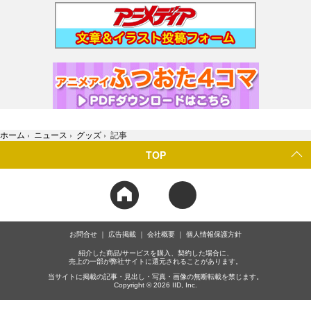
ホーム
›
ニュース
›
グッズ
›
記事
TOP
お問合せ
広告掲載
会社概要
個人情報保護方針
紹介した商品/サービスを購入、契約した場合に、
売上の一部が弊社サイトに還元されることがあります。
当サイトに掲載の記事・見出し・写真・画像の無断転載を禁じます。
Copyright © 2026 IID, Inc.