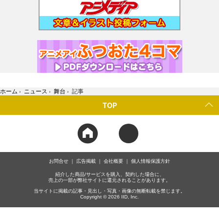
ホーム
›
ニュース
›
舞台
›
記事
TOP
お問合せ
広告掲載
会社概要
個人情報保護方針
紹介した商品/サービスを購入、契約した場合に、
売上の一部が弊社サイトに還元されることがあります。
当サイトに掲載の記事・見出し・写真・画像の無断転載を禁じます。
Copyright © 2026 IID, Inc.