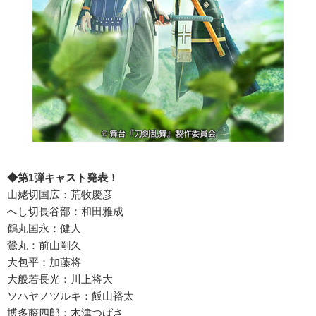
◆第1弾キャスト発表！
山姥切国広：荒牧慶彦
へし切長谷部：和田雅成
鶴丸国永：健人
鶯丸：前山剛久
大包平：加藤将
大般若長光：川上将大
ソハヤノツルキ：飯山裕太
博多藤四郎：木津つばさ