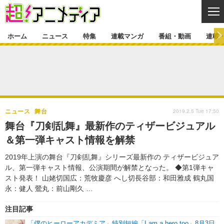
CL
ホーム
ニュース
特集
連載マンガ
番組・動画
連載
ニュース
ニュース一覧
アニメ
特集
ゲーム・アプリ
マンガ
特集一覧
カバー
連載マンガ
2019.2.5 Tue 17:50
ニュース
舞台
映画
音楽
インタビュー
レポート
連載マンガ一覧
連載一覧
番組・動画
舞台『刀剣乱舞』最新作のティザービジュアル
グッズ
イベント
＆第一弾キャスト情報を解禁
ラキりす
番組・動画一覧
ラジオ
連載・ブログ
2019年上演の舞台『刀剣乱舞』シリーズ最新作の ティザービジュア
声優
コスプレ
動画
連載・ブログ一覧
コラム
ル、第一弾キャスト情報、公演期間が解禁となった。 ◆第1弾キャ
舞台
新帝スタ
スト発表！ 山姥切国広：荒牧慶彦 へし切長谷部：和田雅成 鶴丸国
編集部ブログ・お知らせ
永：健人 鶯丸：前山剛久 …
注目記事
「僕のヒーローアカデミア」特別短編「I am a hero too」8月3日