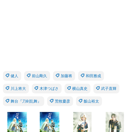
健人
前山剛久
加藤将
和田雅成
川上将大
木津つばさ
横山真史
武子直輝
舞台『刀剣乱舞』
荒牧慶彦
飯山裕太