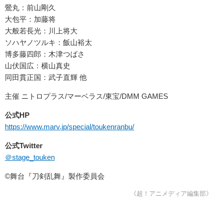
鶯丸：前山剛久
大包平：加藤将
大般若長光：川上将大
ソハヤノツルキ：飯山裕太
博多藤四郎：木津つばさ
山伏国広：横山真史
同田貫正国：武子直輝 他
主催 ニトロプラス/マーベラス/東宝/DMM GAMES
公式HP
https://www.marv.jp/special/toukenranbu/
公式Twitter
＠stage_touken
©︎舞台『刀剣乱舞』製作委員会
《超！アニメディア編集部》