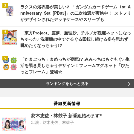
ラクスの浴衣姿が美しい♪ 「ガンダムカードゲーム 1st A
nniversary Set [PB03]」の二次抽選が実施中！ ストフリ
がデザインされたデッキケースやスリーブも
「東方Project」霊夢、魔理沙、チルノが洗濯ネットになっ
ちゃった♪ 洗濯機の中でぐるぐる回転し続ける姿を思わず
眺めたくなっちゃう!?
「たまごっち」まめっちが病気!? みみっちはもぐもぐ♪ 生
活を覗き見しちゃうデザイン！フレームマグネット「ぴた
っとフレーム」登場☆
ランキングをもっと見る
番組更新情報
紡木吏佐・林鼓子 新番組始めます!!
出演：紡木吏佐、林鼓子