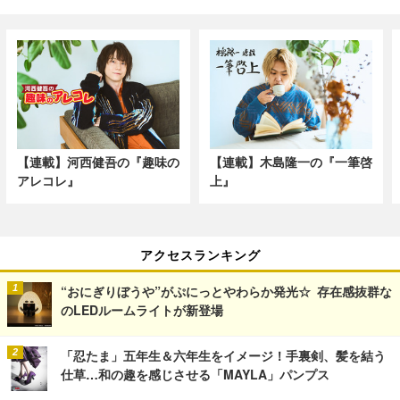
【連載】河西健吾の『趣味の
【連載】木島隆一の『一筆啓
アレコレ』
上』
アクセスランキング
“おにぎりぼうや”がぷにっとやわらか発光☆ 存在感抜群な
のLEDルームライトが新登場
「忍たま」五年生＆六年生をイメージ！手裏剣、髪を結う
仕草…和の趣を感じさせる「MAYLA」パンプス