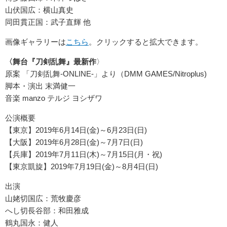
山伏国広：横山真史
同田貫正国：武子直輝 他
画像ギャラリーは
こちら
。クリックすると拡大できます。
〈舞台『刀剣乱舞』最新作
〉
原案 「刀剣乱舞-ONLINE-」より（DMM GAMES/Nitroplus)
脚本・演出 末満健一
音楽 manzo テルジ ヨシザワ
公演概要
【東京】2019年6月14日(金)～6月23日(日)
【大阪】2019年6月28日(金)～7月7日(日)
【兵庫】2019年7月11日(木)～7月15日(月・祝)
【東京凱旋】2019年7月19日(金)～8月4日(日)
出演
山姥切国広：荒牧慶彦
へし切長谷部：和田雅成
鶴丸国永：健人