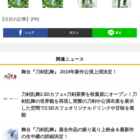
【注目の記事】[PR]
シェア
ポスト
送る
関連ニュース
舞台『刀剣乱舞』 2019年新作公演上演決定！
刀剣乱舞2.5Dカフェ×刀剣茶寮を秋葉原にオープン！刀
剣乱舞の世界観を再現し実際の刀剣や公演衣裳を展示
した空間で2.5Dカフェオリジナルドリンクや甘味を堪
能
舞台『刀剣乱舞』過去作品の振り返り上映会＆最新作
の生中継の詳細決定！