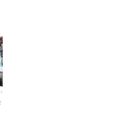
15
士
ト