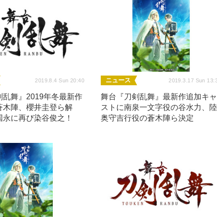
ニュース
2019.8.4 Sun 20:40
2019.3.17 Sun 13:
乱舞』2019年冬最新作
舞台『刀剣乱舞』最新作追加キ
蒼木陣、櫻井圭登ら解
ストに南泉一文字役の谷水力、
国永に再び染谷俊之！
奥守吉行役の蒼木陣ら決定