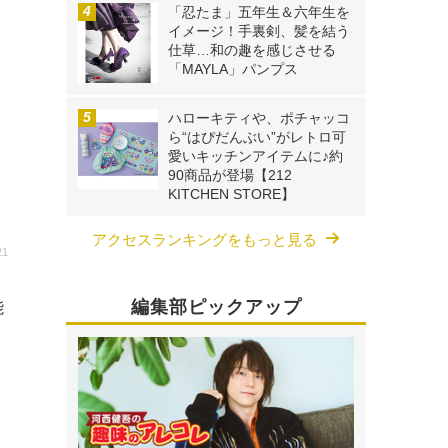
「忍たま」五年生＆六年生を
イメージ！手裏剣、髪を結う
仕草…和の趣を感じさせる
「MAYLA」パンプス
ハローキティや、ポチャッコ
ら“はぴだんぶい”がレトロ可
愛いキッチンアイテムに♪約
90商品が登場【212
KITCHEN STORE】
アクセスランキングをもっと見る
21
舞
編集部ピックアップ
能
細