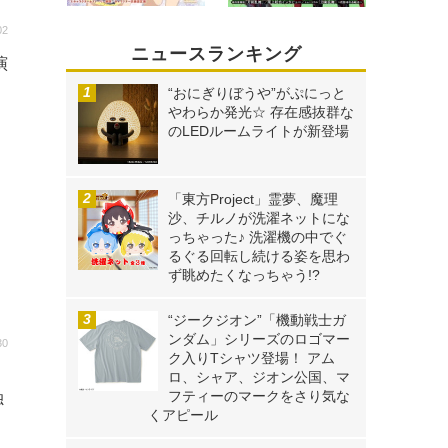
02
ニュースランキング
演
“おにぎりぼうや”がぷにっと
やわらか発光☆ 存在感抜群な
のLEDルームライトが新登場
「東方Project」霊夢、魔理
沙、チルノが洗濯ネットにな
っちゃった♪ 洗濯機の中でぐ
るぐる回転し続ける姿を思わ
ず眺めたくなっちゃう!?
“ジークジオン”「機動戦士ガ
ンダム」シリーズのロゴマー
30
ク入りTシャツ登場！ アム
新
ロ、シャア、ジオン公国、マ
フティーのマークをさり気な
独
くアピール