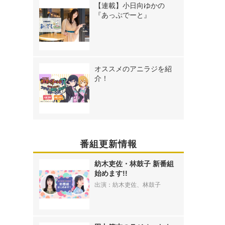
【連載】小日向ゆかの
『あっぷでーと』
オススメのアニラジを紹
介！
番組更新情報
紡木吏佐・林鼓子 新番組
始めます!!
出演：紡木吏佐、林鼓子