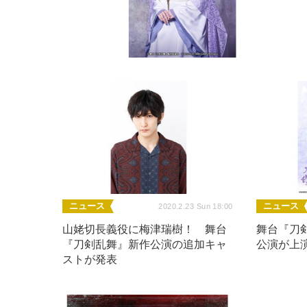
ニュース
ニュース
2020.2.23 Sun 18:00
山姥切長義役に梅津瑞樹！ 舞台
舞台『刀剣
『刀剣乱舞』新作公演の追加キャ
公演が上
ストが発表