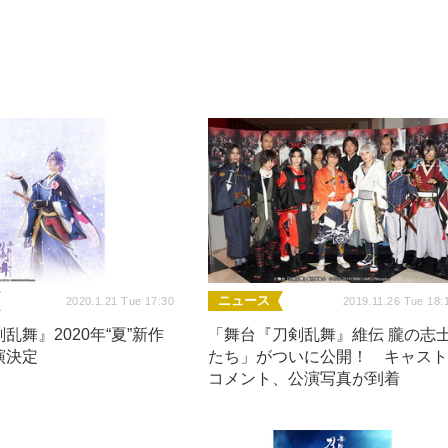
ニュース
2020.1.21 Tue 17:30
2019.11.26 Tue 18:
乱舞』2020年“夏”新作
「舞台『刀剣乱舞』維伝 朧の志
演決定
たち」がついに公開！ キャス
コメント、公演写真が到着