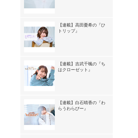
【連載】高田憂希の『ひ
トリップ』
【連載】吉武千颯の『ち
はクローゼット』
【連載】白石晴香の『わ
らうわらびー』