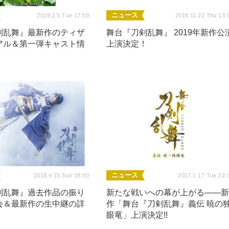
ニュース
2019.2.5 Tue 17:50
2018.11.22 Thu 13:
剣乱舞』最新作のティザ
舞台『刀剣乱舞』 2019年新作公
アル＆第一弾キャスト情
上演決定！
ニュース
2018.4.15 Sun 18:00
2017.1.17 Tue 22:
剣乱舞』過去作品の振り
新たな戦いへの幕が上がる――
会＆最新作の生中継の詳
作「舞台『刀剣乱舞』義伝 暁の
眼竜」上演決定!!