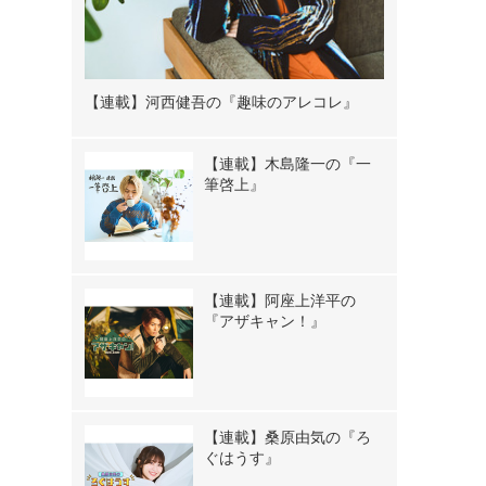
【連載】河西健吾の『趣味のアレコレ』
【連載】木島隆一の『一
筆啓上』
【連載】阿座上洋平の
『アザキャン！』
【連載】桑原由気の『ろ
ぐはうす』