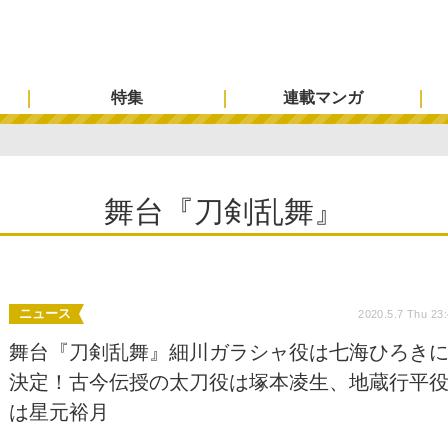
特集
連載マンガ
舞台『刀剣乱舞』
ニュース
2020.5.7 Thu 23
舞台『刀剣乱舞』細川ガラシャ役は七海ひろき
決定！古今伝授の太刀役は塚本凌生、地蔵行平
は星元裕月