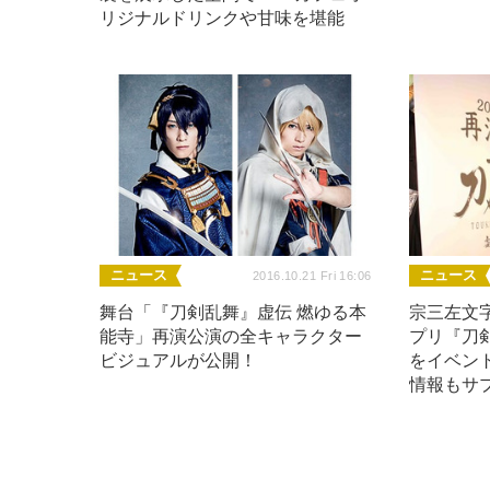
リジナルドリンクや甘味を堪能
ニュース
ニュース
2016.10.21 Fri 16:06
舞台「『刀剣乱舞』虚伝 燃ゆる本
宗三左文
能寺」再演公演の全キャラクター
プリ『刀
ビジュアルが公開！
をイベン
情報もサプ