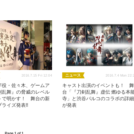
ニュース
2016.7.15 Fri 12:04
2016.7.4 Mon 22:
字役・佐々木、ゲームア
キャスト出演のイベントも！ 
剣乱舞』の脅威のレベル
台「『刀剣乱舞』虚伝 燃ゆる本
トで明かす！ 舞台の新
寺」と渋谷パルコのコラボの詳
ライズ発表!!
が発表
Page 1 of 1