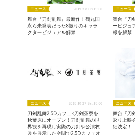
ニュース
ニュース
2019.3.8 Fri 19:00
舞台『刀剣乱舞』最新作！鶴丸国
舞台『刀
永ら未発表だった8振りのキャラ
ービジュ
クタービジュアル解禁
報を解禁
ニュース
ニュース
2018.10.27 Sat 18:00
刀剣乱舞2.5Dカフェ×刀剣茶寮を
舞台『刀
秋葉原にオープン！刀剣乱舞の世
返り上映
界観を再現し実際の刀剣や公演衣
細決定！
裳を展示した空間で2.5Dカフェオ