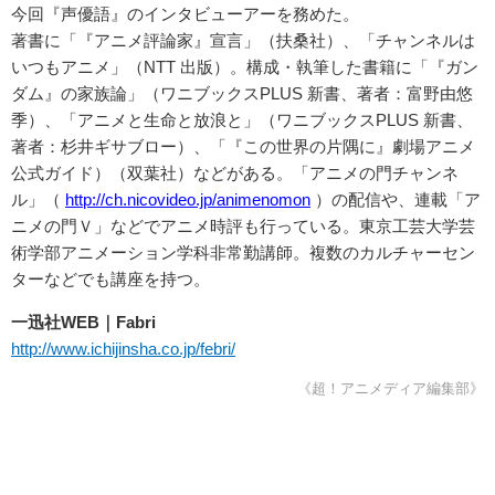
今回『声優語』のインタビューアーを務めた。
著書に「『アニメ評論家』宣言」（扶桑社）、「チャンネルは
いつもアニメ」（NTT 出版）。構成・執筆した書籍に「『ガン
ダム』の家族論」（ワニブックスPLUS 新書、著者：富野由悠
季）、「アニメと生命と放浪と」（ワニブックスPLUS 新書、
著者：杉井ギサブロー）、「『この世界の片隅に』劇場アニメ
公式ガイド）（双葉社）などがある。「アニメの門チャンネ
ル」（
http://ch.nicovideo.jp/animenomon
）の配信や、連載「ア
ニメの門Ｖ」などでアニメ時評も行っている。東京工芸大学芸
術学部アニメーション学科非常勤講師。複数のカルチャーセン
ターなどでも講座を持つ。
一迅社WEB｜Fabri
http://www.ichijinsha.co.jp/febri/
《超！アニメディア編集部》