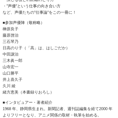
・”声優”という仕事の向き合い方
など、声優たちの”仕事論”をこの一冊に！
■参加声優陣（敬称略）
榊原良子
藤原啓治
三石琴乃
日高のり子（「高」は、はしごだか）
中田譲治
三木眞一郎
山寺宏一
山口勝平
井上喜久子
久川 綾
緒方恵美（本書録りおろし）
■インタビュアー・著者紹介
1968 年、静岡県生まれ。新聞記者、週刊誌編集を経て2000 年
よりフリーとなり、アニメ関係の取材・執筆を始める。