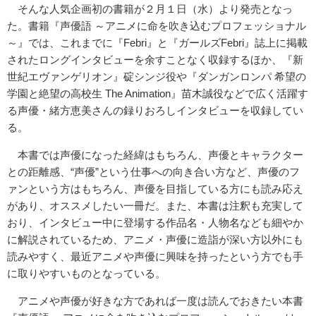
そんな人気企画初の書籍が２月１日（水）より発売となっ
た。書籍『声優語 ～アニメに命を吹き込むプロフェッショナル
～』では、これまでに『Febri』と『ガールズFebri』誌上に掲載
されたロングインタビューを余すことなく収録するほか、『新
世紀エヴァンゲリオン』碇シンジ役や『ダンガンロンパ 希望の
学園と絶望の高校生 The Animation』苗木誠役などで広く活躍す
る声優・緒方恵美さんの録りおろしインタビューを収録してい
る。
本書では声優になった経緯はもちろん、声優とキャラクター
との距離感、“声優”という仕事への向き合い方など、声優のフ
ァンという方はもちろん、声優を目指している方にも読み応え
があり、オススメしたい一冊だ。また、本書は注釈も充実して
おり、インタビュー中に登場する作品名・人物名なども細やか
に解説されているため、アニメ・声優に造詣が深い方以外にも
読みやすく、最近アニメや声優に興味を持ったという方でも手
に取りやすいものとなっている。
アニメや声優が好きな方であれば一度は読んでおきたい本書