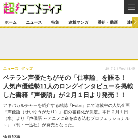
CL
ホーム
ニュース
特集
連載マンガ
番組・動画
連載
ニュース
ニュース一覧
アニメ
特集
ゲーム・アプリ
マンガ
特集一覧
カバー
連載マンガ
2017.2.1 Wed 13:45
ニュース
グッズ
映画
音楽
インタビュー
レポート
連載マンガ一覧
連載一覧
番組・動画
ベテラン声優たちがその「仕事論」を語る！
グッズ
イベント
人気声優総勢11人のロングインタビューを掲載
ラキりす
番組・動画一覧
ラジオ
連載・ブログ
した書籍『声優語』が２月１日より発売！！
声優
コスプレ
動画
連載・ブログ一覧
コラム
アキバカルチャーを紹介する雑誌『Febri』にて連載中の人気企画
舞台
新帝スタ
『声優語（せいゆうがたり）』初の書籍化が決定。本日２月１日
編集部ブログ・お知らせ
（水）より『声優語 ～アニメに命を吹き込むプロフェッショナル
～』（刊：一迅社）が発売となった。 …
注目記事