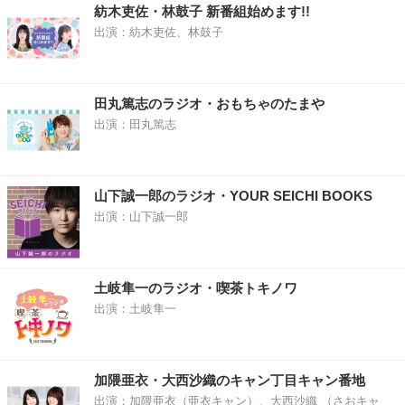
紡木吏佐・林鼓子 新番組始めます!!
出演：紡木吏佐、林鼓子
田丸篤志のラジオ・おもちゃのたまや
出演：田丸篤志
山下誠一郎のラジオ・YOUR SEICHI BOOKS
出演：山下誠一郎
土岐隼一のラジオ・喫茶トキノワ
出演：土岐隼一
加隈亜衣・大西沙織のキャン丁目キャン番地
出演：加隈亜衣（亜衣キャン）、大西沙織 （さおキャ