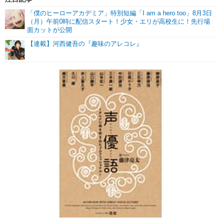
「僕のヒーローアカデミア」特別短編「I am a hero too」8月3日
（月）午前0時に配信スタート！少女・エリが高校生に！先行場
面カットが公開
【連載】河西健吾の『趣味のアレコレ』