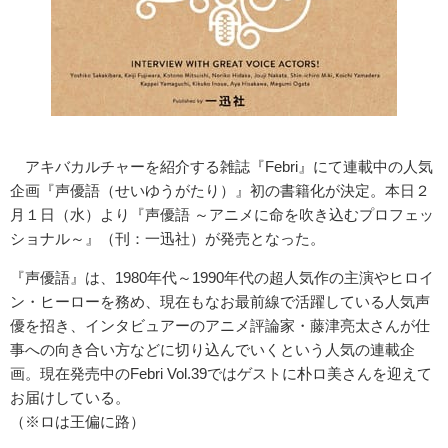
アキバカルチャーを紹介する雑誌『Febri』にて連載中の人気
企画『声優語（せいゆうがたり）』初の書籍化が決定。本日２
月１日（水）より『声優語 ～アニメに命を吹き込むプロフェッ
ショナル～』（刊：一迅社）が発売となった。
『声優語』は、1980年代～1990年代の超人気作の主演やヒロイ
ン・ヒーローを務め、現在もなお最前線で活躍している人気声
優を招き、インタビュアーのアニメ評論家・藤津亮太さんが仕
事への向き合い方などに切り込んでいくという人気の連載企
画。現在発売中のFebri Vol.39ではゲストに朴ロ美さんを迎えて
お届けしている。
（※ロは王偏に路）