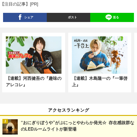
【注目の記事】[PR]
シェア
ポスト
送る
【連載】河西健吾の『趣味の
【連載】木島隆一の『一筆啓
アレコレ』
上』
アクセスランキング
“おにぎりぼうや”がぷにっとやわらか発光☆ 存在感抜群な
のLEDルームライトが新登場