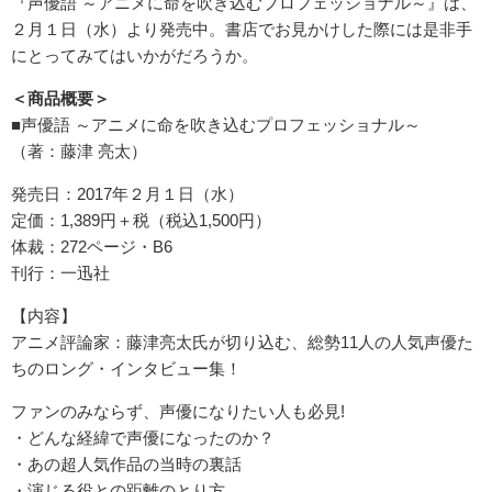
『声優語 ～アニメに命を吹き込むプロフェッショナル～』は、
２月１日（水）より発売中。書店でお見かけした際には是非手
にとってみてはいかがだろうか。
＜商品概要＞
■声優語 ～アニメに命を吹き込むプロフェッショナル～
（著：藤津 亮太）
発売日：2017年２月１日（水）
定価：1,389円＋税（税込1,500円）
体裁：272ページ・B6
刊行：一迅社
【内容】
アニメ評論家：藤津亮太氏が切り込む、総勢11人の人気声優た
ちのロング・インタビュー集！
ファンのみならず、声優になりたい人も必見!
・どんな経緯で声優になったのか？
・あの超人気作品の当時の裏話
・演じる役との距離のとり方