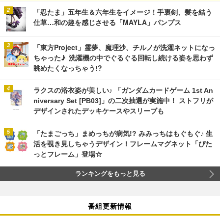
「忍たま」五年生＆六年生をイメージ！手裏剣、髪を結う
仕草…和の趣を感じさせる「MAYLA」パンプス
「東方Project」霊夢、魔理沙、チルノが洗濯ネットになっ
ちゃった♪ 洗濯機の中でぐるぐる回転し続ける姿を思わず
眺めたくなっちゃう!?
ラクスの浴衣姿が美しい♪ 「ガンダムカードゲーム 1st An
niversary Set [PB03]」の二次抽選が実施中！ ストフリが
デザインされたデッキケースやスリーブも
「たまごっち」まめっちが病気!? みみっちはもぐもぐ♪ 生
活を覗き見しちゃうデザイン！フレームマグネット「ぴた
っとフレーム」登場☆
ランキングをもっと見る
番組更新情報