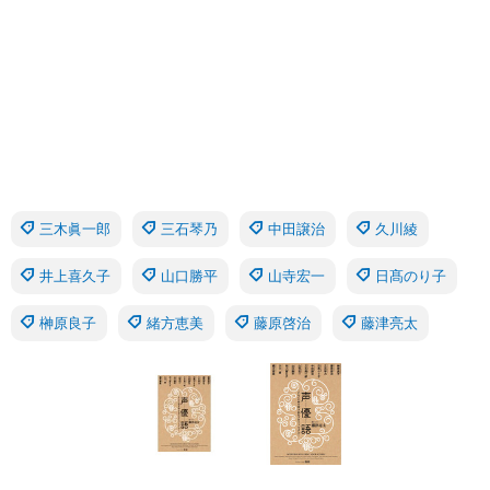
三木眞一郎
三石琴乃
中田譲治
久川綾
井上喜久子
山口勝平
山寺宏一
日髙のり子
榊原良子
緒方恵美
藤原啓治
藤津亮太