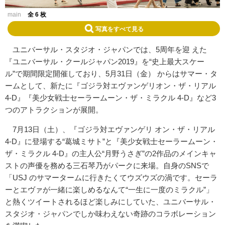
main
全 6 枚
写真をすべて見る
ユニバーサル・スタジオ・ジャパンでは、5周年を迎 えた
『ユニバーサル・クールジャパン2019』を“史上最大スケー
ル”で期間限定開催しており、5月31日（金） からはサマー・タ
ームとして、新たに『ゴジラ対エヴァンゲリオン・ザ・リアル
4-D』『美少女戦士セーラームーン・ザ・ミラクル 4-D』など3
つのアトラクションが展開。
7月13日（土）、『ゴジラ対エヴァンゲリ オン・ザ・リアル
4-D』に登場する“葛城ミサト”と『美少女戦士セーラームーン・
ザ・ミラクル 4-D』の主人公“月野うさぎ”の2作品のメインキャ
ストの声優を務める三石琴乃がパークに来場。自身のSNSで
「USJ のサマータームに行きたくてウズウズの渦です。セーラ
ーとエヴァが一緒に楽しめるなんて“一生に一度のミラクル”」
と熱くツイートされるほど楽しみにしていた、ユニバーサル・
スタジオ・ジャパンでしか味わえない奇跡のコラボレーション