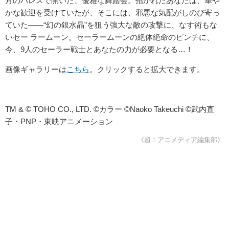
月のパレスで開いた、優雅な舞踏会。招かれたあなたは、華や
かな歓迎を受けていたが、そこには、邪悪な気配がしのび寄っ
ていた――“幻の銀水晶”を狙う強大な敵の攻撃に、なす術もな
いセー ラームーン。セーラームーンの絶体絶命のピンチに、
今、9人のセーラー戦士とあなたの力が必要となる…！
画像ギャラリーは
こちら
。クリックすると拡大できます。
TM & © TOHO CO., LTD. ©カラー ©Naoko Takeuchi ©武内直
子・PNP・東映アニメーション
《超！アニメディア編集部》