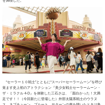
を満喫した。
“セーラー１０戦士”とともに“スーパーセーラームーン”を呼び
覚ます史上初のアトラクション『美少女戦士セーラームーン・
ザ・ミラクル 4-D』を体験した三石さは、「面白かった！大満
足です！！（今回新たに登場した）外部太陽系戦士のウラヌ
ス、ネプチューン、プルート、サターンの声を聴いたときは鳥