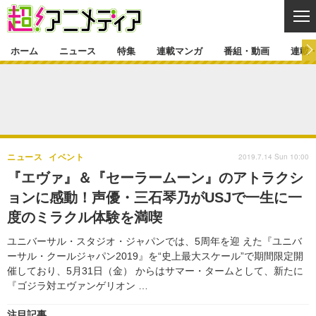
CL
ホーム
ニュース
特集
連載マンガ
番組・動画
連載
ニュース
ニュース一覧
アニメ
特集
ゲーム・アプリ
マンガ
特集一覧
カバー
連載マンガ
2019.7.14 Sun 10:00
ニュース
イベント
映画
音楽
インタビュー
レポート
連載マンガ一覧
連載一覧
番組・動画
『エヴァ』＆『セーラームーン』のアトラクシ
グッズ
イベント
ョンに感動！声優・三石琴乃がUSJで一生に一
ラキりす
番組・動画一覧
ラジオ
連載・ブログ
度のミラクル体験を満喫
声優
コスプレ
動画
連載・ブログ一覧
コラム
ユニバーサル・スタジオ・ジャパンでは、5周年を迎 えた『ユニバ
舞台
新帝スタ
ーサル・クールジャパン2019』を“史上最大スケール”で期間限定開
編集部ブログ・お知らせ
催しており、5月31日（金） からはサマー・タームとして、新たに
『ゴジラ対エヴァンゲリオン …
注目記事