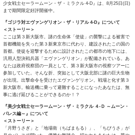
少女戦士セーラームーン・ザ・ミラクル 4-D』は、8月25日(日)
まで期間限定好評開催中。
『ゴジラ対エヴァンゲリオン・ザ・リアル 4-D』について
＜ストーリー＞
ここは第３新大阪市。謎の生命体「使徒」の襲撃による被害で
首都機能を失った第３新東京市に代わり、建設されたこの国の
首都。使徒を迎撃するために設計されたこの都市の地下には、
汎用人型決戦兵器「エヴァンゲリオン」が配備されている。あ
なたは政府視察団の一員として、第３新大阪市の視察ツアーに
参加していた。そんな折、突如として大阪北部に謎の巨大生物
が出現。出撃命令を受けたエヴァンゲリオン。戦場と化す第３
新大阪市。輸送機に乗って避難することになったあなたは、無
事に逃げ延びることができるのか！？
『美少女戦士セーラームーン・ザ・ミラクル ４-Ｄ ～ムーン・
パレス編～』について
＜ストーリー＞
「月野うさぎ」と「地場衛（ちばまもる）」、「ちびうさ」が