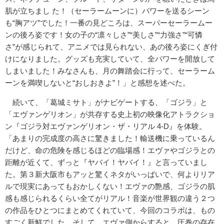
肌が立ちまし た！（セーラームーンに）パワーを送るシーン
も“胸アツ”でした！一番の見どころは、スーパーセーラームー
ンの後ろ姿です！女の子の“凛々しさ”“美しさ”“力強さ”“可憐
さ”が感じられて、アニメでは見られない、あの後ろ姿にくぎ付
けになりました。グッズも充実していて、全パワーを開放して
しまいました！みなさんも、月の舞踏会に行って、セーラーム
ーンを満喫しないと“おしおきよ”！」と感想を述べた。
続いて、「葛城ミサト」がナビゲートする、「ゴジラ」と
「エヴァンゲリオン」が共存する史上初の映像化アトラクショ
ン『ゴジラ対エヴァンゲリオン・ザ・リアル 4-D』を体験。
「あまりの完成度の高さに驚きました！輸送機に乗っているん
だけど、命の危険を感じるほどの臨場感！エヴァやゴジラとの
距離が近くて、ずっと『ヤバイ！ヤバイ！』と言っていまし
た。第３新大阪市もアッと驚くネタがいっぱいで、何よりリア
ルで現実にあってもおかしくない！エヴァの艶感、ゴジラの肌
感も感じられるくらい全てがリアル！音楽が世界観の違う２つ
の作品をひとつにまとめてくれていて、今回のコラボは、もの
すごく新鮮でした。そして、エヴァ側からすると、圧巻の存在