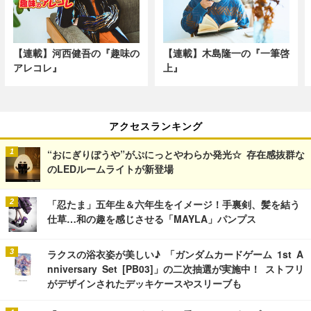
【連載】河西健吾の『趣味の
【連載】木島隆一の『一筆啓
アレコレ』
上』
アクセスランキング
“おにぎりぼうや”がぷにっとやわらか発光☆ 存在感抜群な
のLEDルームライトが新登場
「忍たま」五年生＆六年生をイメージ！手裏剣、髪を結う
仕草…和の趣を感じさせる「MAYLA」パンプス
ラクスの浴衣姿が美しい♪ 「ガンダムカードゲーム 1st A
nniversary Set [PB03]」の二次抽選が実施中！ ストフリ
がデザインされたデッキケースやスリーブも