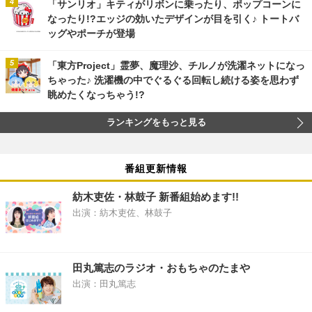
「サンリオ」キティがリボンに乗ったり、ポップコーンに
なったり!?エッジの効いたデザインが目を引く♪ トートバ
ッグやポーチが登場
「東方Project」霊夢、魔理沙、チルノが洗濯ネットになっ
ちゃった♪ 洗濯機の中でぐるぐる回転し続ける姿を思わず
眺めたくなっちゃう!?
ランキングをもっと見る
番組更新情報
紡木吏佐・林鼓子 新番組始めます!!
出演：紡木吏佐、林鼓子
田丸篤志のラジオ・おもちゃのたまや
出演：田丸篤志