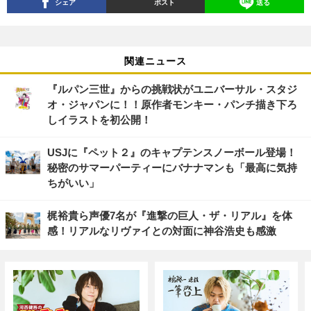
シェア
ポスト
送る
関連ニュース
『ルパン三世』からの挑戦状がユニバーサル・スタジ
オ・ジャパンに！！原作者モンキー・パンチ描き下ろ
しイラストを初公開！
USJに『ペット２』のキャプテンスノーボール登場！
秘密のサマーパーティーにバナナマンも「最高に気持
ちがいい」
梶裕貴ら声優7名が『進撃の巨人・ザ・リアル』を体
感！リアルなリヴァイとの対面に神谷浩史も感激