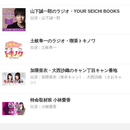
山下誠一郎のラジオ・YOUR SEICHI BOOKS
出演：山下誠一郎
土岐隼一のラジオ・喫茶トキノワ
出演：土岐隼一
加隈亜衣・大西沙織のキャン丁目キャン番地
出演：加隈亜衣（亜衣キャン）、大西沙織 （さおキャ
ン）
特命取材班 小林愛香
出演：小林愛香