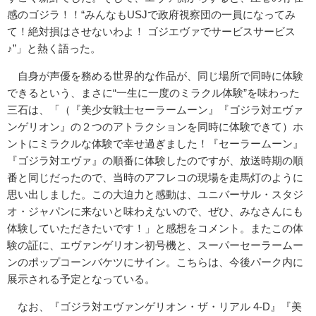
感のゴジラ！！“みんなもUSJで政府視察団の一員になってみ
て！絶対損はさせないわよ！ ゴジエヴァでサービスサービス
♪”」と熱く語った。
自身が声優を務める世界的な作品が、同じ場所で同時に体験
できるという、まさに“一生に一度のミラクル体験”を味わった
三石は、「（『美少女戦士セーラームーン』『ゴジラ対エヴァ
ンゲリオン』の２つのアトラクションを同時に体験できて）ホ
ントにミラクルな体験で幸せ過ぎました！『セーラームーン』
『ゴジラ対エヴァ』の順番に体験したのですが、放送時期の順
番と同じだったので、当時のアフレコの現場を走馬灯のように
思い出しました。この大迫力と感動は、ユニバーサル・スタジ
オ・ジャパンに来ないと味わえないので、ぜひ、みなさんにも
体験していただきたいです！」と感想をコメント。またこの体
験の証に、エヴァンゲリオン初号機と、スーパーセーラームー
ンのポップコーンバケツにサイン。こちらは、今後パーク内に
展示される予定となっている。
なお、『ゴジラ対エヴァンゲリオン・ザ・リアル 4-D』『美