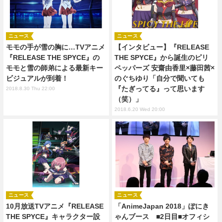
ニュース
ニュース
モモの手が雪の胸に…TVアニメ
【インタビュー】『RELEASE
『RELEASE THE SPYCE』の
THE SPYCE』から誕生のピリ
モモと雪の師弟による最新キー
ペッパーズ 安齋由香里×藤田茜×
ビジュアルが到着！
のぐちゆり「自分で聞いても
『たぎってる』って思います
2018.8.30 Thu 22:00
（笑）」
2018.6.20 Wed 20:00
ニュース
ニュース
10月放送TVアニメ『RELEASE
「AnimeJapan 2018」ぽにき
THE SPYCE』キャラクター設
ゃんブース ■2日目■オフィシ