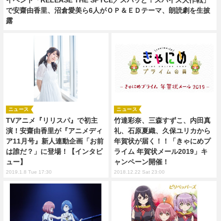
で安齋由香里、沼倉愛美ら6人がＯＰ＆ＥＤテーマ、朗読劇を生披
露
ニュース
ニュース
TVアニメ『リリスパ』で初主
竹達彩奈、三森すずこ、内田真
演！安齋由香里が『アニメディ
礼、石原夏織、久保ユリカから
ア11月号』新人連動企画「お前
年賀状が届く！！「きゃにめプ
は誰だ？」に登場！【インタビ
ライム 年賀状メール2019」キ
ュー】
ャンペーン開催！
2019.1.8 Tue 17:30
2018.12.22 Sat 23:00