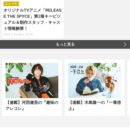
ニュース
オリジナルTVアニメ「RELEAS
E THE SPYCE」第1報キービジ
ュアル＆制作スタッフ・キャス
ト情報解禁！
2018.1.29 Mon 18:00
もっと見る
【連載】河西健吾の『趣味の
【連載】木島隆一の『一筆啓
アレコレ』
上』