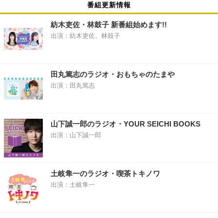
番組更新情報
紡木吏佐・林鼓子 新番組始めます!!
出演：紡木吏佐、林鼓子
田丸篤志のラジオ・おもちゃのたまや
出演：田丸篤志
山下誠一郎のラジオ・YOUR SEICHI BOOKS
出演：山下誠一郎
土岐隼一のラジオ・喫茶トキノワ
出演：土岐隼一