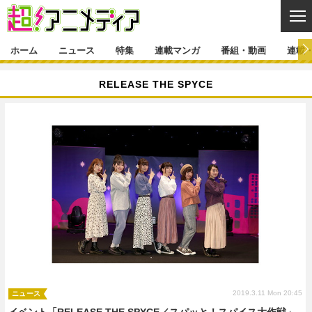
CL
ホーム
ニュース
特集
連載マンガ
番組・動画
連載
ニュース
RELEASE THE SPYCE
ニュース一覧
アニメ
特集
ゲーム・アプリ
マンガ
特集一覧
カバー
連載マンガ
映画
音楽
インタビュー
レポート
連載マンガ一覧
連載一覧
番組・動画
グッズ
イベント
ラキりす
番組・動画一覧
ラジオ
連載・ブログ
声優
コスプレ
動画
連載・ブログ一覧
コラム
舞台
新帝スタ
編集部ブログ・お知らせ
2019.3.11 Mon 20:45
ニュース
イベント「RELEASE THE SPYCE／スパッと！スパイス大作戦」