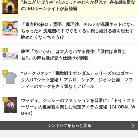
“おにぎりぼうや”がぷにっとやわらか発光☆ 存在感抜群な
のLEDルームライトが新登場
「東方Project」霊夢、魔理沙、チルノが洗濯ネットになっ
ちゃった♪ 洗濯機の中でぐるぐる回転し続ける姿を思わず
眺めたくなっちゃう!?
映画「ちいかわ」は大人もハマる傑作!「原作は東野圭
吾?」の声も飛び交う仕掛けが満載
“ジークジオン”「機動戦士ガンダム」シリーズのロゴマー
ク入りTシャツ登場！ アムロ、シャア、ジオン公国、マフ
ティーのマークをさり気なくアピール
ウッディ、ジェシーのファッションを日常に♪「トイ・スト
ーリー」の世界観を楽しむ限定アイテム登場【GLOBAL W
ORK】
ランキングをもっと見る