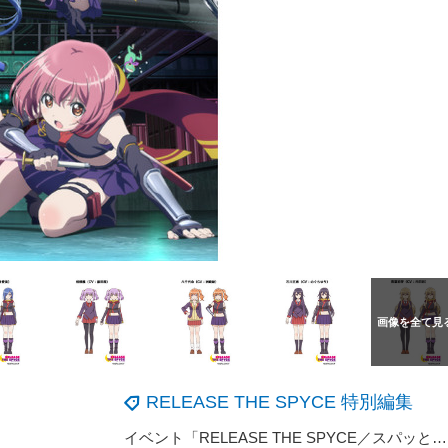
RELEASE THE SPYCE 特別編集
イベント「RELEASE THE SPYCE／スパッと！スパイス大作戦」で安齋由香里、沼倉愛美ら6人がＯＰ＆ＥＤテーマ、朗読劇を生披露