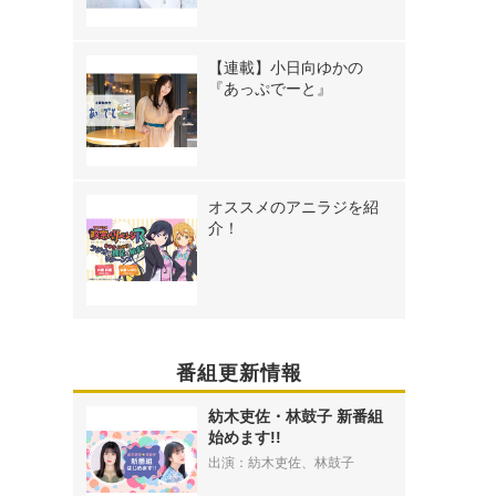
【連載】小日向ゆかの
『あっぷでーと』
オススメのアニラジを紹
介！
番組更新情報
紡木吏佐・林鼓子 新番組
始めます!!
出演：紡木吏佐、林鼓子