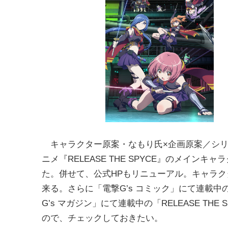
キャラクター原案・なもり氏
×
企画原案／シ
ニメ『
RELE
ASE THE SPYCE』
のメインキャラ
た。併せて、公式
HP
もリニューアル。
キャラク
来る。さらに「電撃
G’
s
コミック」にて連載中
G’s
マガジン」にて連載中の「
RELEASE THE 
ので、
チェックしておきたい。