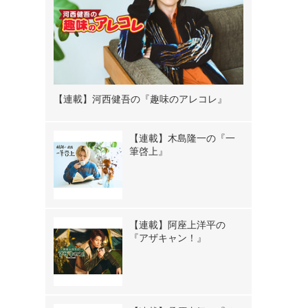
【連載】河西健吾の『趣味のアレコレ』
【連載】木島隆一の『一
筆啓上』
【連載】阿座上洋平の
『アザキャン！』