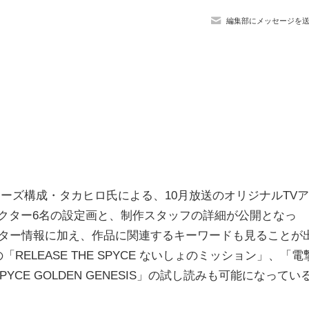
編集部にメッセージを
リーズ構成・
タカヒロ氏による、
10
月放送のオリジナル
TV
ア
クター
6
名の設定画と、制作スタッフの
詳細が公開となっ
ター情報に加え、
作品に関連するキーワードも見ることが
の「
RELEASE THE SPYCE
ないしょのミッション」、「電
SPYCE GOLDEN GENESIS
」の試し読みも可能になってい