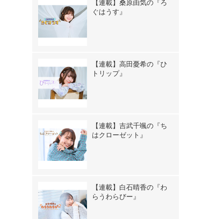
【連載】桑原由気の『ろ
ぐはうす』
【連載】高田憂希の『ひ
トリップ』
【連載】吉武千颯の『ち
はクローゼット』
【連載】白石晴香の『わ
らうわらびー』