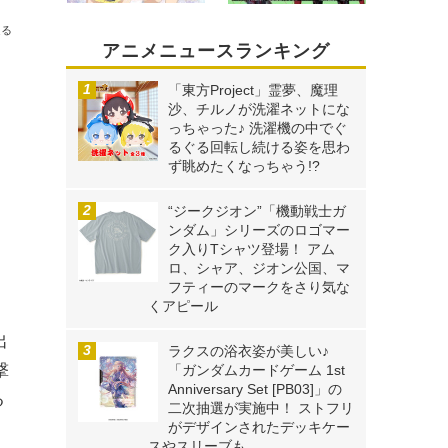
送る
アニメニュースランキング
「東方Project」霊夢、魔理
沙、チルノが洗濯ネットにな
っちゃった♪ 洗濯機の中でぐ
るぐる回転し続ける姿を思わ
ず眺めたくなっちゃう!?
“ジークジオン”「機動戦士ガ
ンダム」シリーズのロゴマー
ク入りTシャツ登場！ アム
ロ、シャア、ジオン公国、マ
フティーのマークをさり気な
くアピール
出
ラクスの浴衣姿が美しい♪
撃
「ガンダムカードゲーム 1st
Anniversary Set [PB03]」の
る
二次抽選が実施中！ ストフリ
がデザインされたデッキケー
スやスリーブも