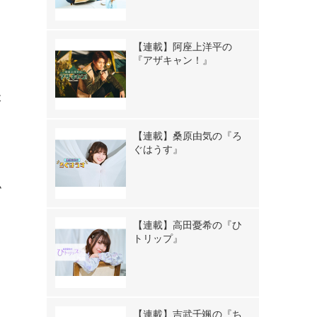
【連載】阿座上洋平の
『アザキャン！』
本
【連載】桑原由気の『ろ
ぐはうす』
似
【連載】高田憂希の『ひ
ま
トリップ』
、
【連載】吉武千颯の『ち