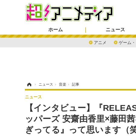
ホーム
ニュース
アニメ
ゲーム・
ホーム
›
ニュース
›
音楽
›
記事
ニュース
【インタビュー】『RELEAS
ッパーズ 安齋由香里×藤田
ぎってる』って思います（