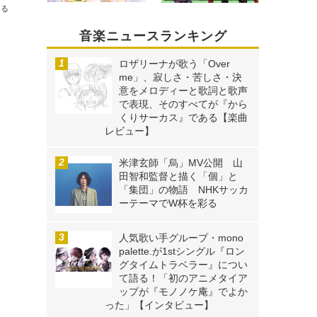
送る
音楽ニュースランキング
ロザリーナが歌う「Over
me」、寂しさ・苦しさ・決
意をメロディーと歌詞と歌声
で表現、そのすべてが『から
くりサーカス』である【楽曲
レビュー】
米津玄師「烏」MV公開 山
田智和監督と描く「個」と
「集団」の物語 NHKサッカ
ーテーマでW杯を彩る
Ｌ
人気歌い手グループ・mono
palette.が1stシングル『ロン
グタイムトラベラー』につい
て語る！「初のアニメタイア
を
ップが『モノノケ庵』でよか
った」【インタビュー】