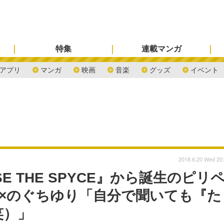
特集
連載マンガ
アプリ
マンガ
映画
音楽
グッズ
イベント
2018.6.20 Wed 20
E THE SPYCE』から誕生のピリ
茜×のぐちゆり「自分で聞いても『た
笑）」