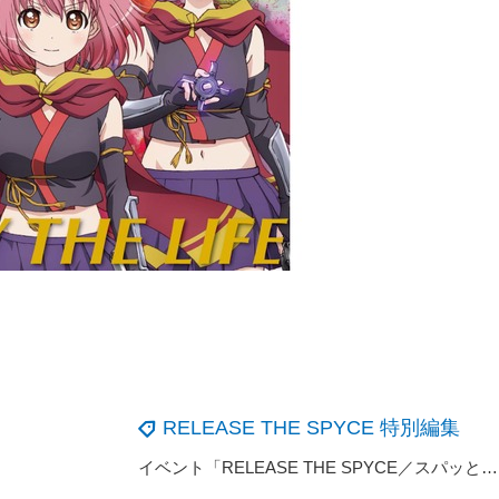
RELEASE THE SPYCE 特別編集
イベント「RELEASE THE SPYCE／スパッと！スパイス大作戦」で安齋由香里、沼倉愛美ら6人がＯＰ＆ＥＤテーマ、朗読劇を生披露