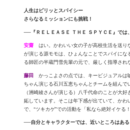
人生はピリッとスパイシー
さらなるミッションにも挑戦！
──『ＲＥＬＥＡＳＥ ＴＨＥ ＳＰＹＣＥ』で
安齋
はい。かわいい女の子が高校生活を送りな
が演じる源モモは、ひょんなことでスパイにな
る師匠の半蔵門雪先輩の元で、厳しく指導され
藤田
かっこよさの点では、キービジュアルは嘘
ちゃん演じる石川五恵ちゃんとチームを組んで
（洲崎綾さんが演じる）八千代命のことが大好
妬しています。そこは年下感が出ていて、かわ
で、“ツキカゲ”での活動を「私なら絶対イケる
──自分とキャラクターでは、近いところはあ