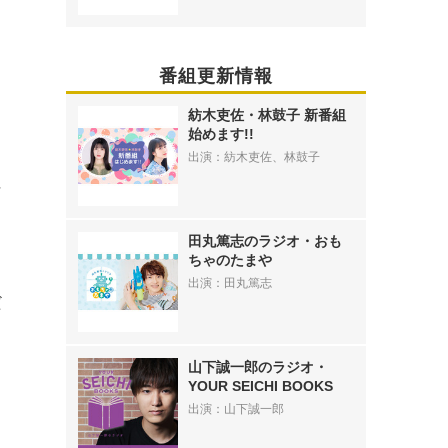
番組更新情報
紡木吏佐・林鼓子 新番組
始めます!!
出演：紡木吏佐、林鼓子
に
田丸篤志のラジオ・おも
ちゃのたまや
出演：田丸篤志
だ
山下誠一郎のラジオ・
YOUR SEICHI BOOKS
出演：山下誠一郎