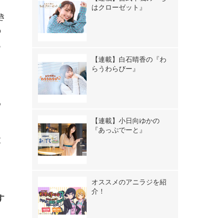
はクローゼット』
き
の
あ
【連載】白石晴香の『わ
らうわらびー』
わ
【連載】小日向ゆかの
『あっぷでーと』
放
オススメのアニラジを紹
介！
す