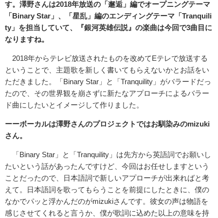
す。澤野さんは
2018
年放送の「邂逅」編でオープニングテーマ
「
Binary Star
」、「星乱」編のエンディングテーマ「
Tranquili
ty
」を担当していて、『銀河英雄伝説』の楽曲は今回で
3
曲目に
なりますね。
2018年からテレビ放送されたものを改めてEテレで放送する
ということで、主題歌を新しく書いてもらえないかとお話をい
ただきました。「Binary Star」と「Tranquility」がバラードだっ
たので、その世界観を崩さずに新たなアプローチによるバラー
ド曲にしたいとイメージして作りました。
ーーボーカルは澤野さんのプロジェクトではお馴染みの
mizuki
さん。
「Binary Star」と「Tranquility」は先方から英語詞でお願いし
たいという話があったんですけど、今回はお任せしますという
ことだったので、日本語詞で新しいアプローチが出来ればと考
えて。日本語詞を歌ってもらうことを前提にしたときに、僕の
なかでパッと浮かんだのがmizukiさんです。彼女の声は物語を
感じさせてくれると言うか、僕が歌詞に込めた以上の意味を持