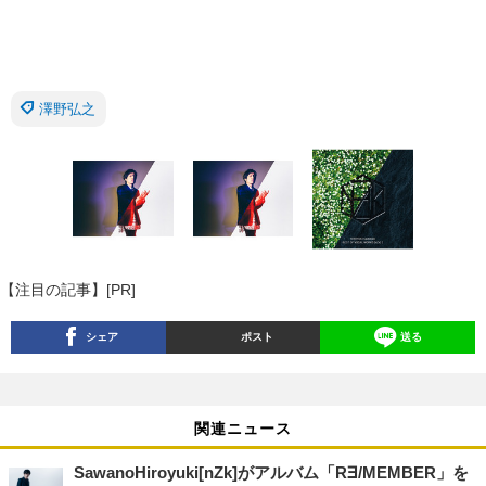
澤野弘之
【注目の記事】[PR]
シェア
ポスト
送る
関連ニュース
SawanoHiroyuki[nZk]がアルバム「R∃/MEMBER」を