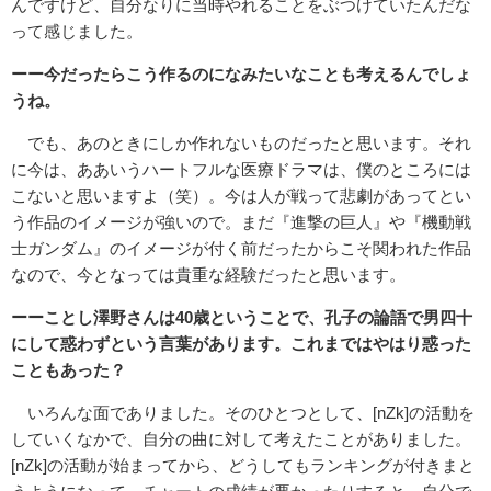
んですけど、自分なりに当時やれることをぶつけていたんだな
って感じました。
ーー今だったらこう作るのになみたいなことも考えるんでしょ
うね。
でも、あのときにしか作れないものだったと思います。それ
に今は、ああいうハートフルな医療ドラマは、僕のところには
こないと思いますよ（笑）。今は人が戦って悲劇があってとい
う作品のイメージが強いので。まだ『進撃の巨人』や『機動戦
士ガンダム』のイメージが付く前だったからこそ関われた作品
なので、今となっては貴重な経験だったと思います。
ーーことし澤野さんは
40
歳ということで、孔子の論語で男四十
にして惑わずという言葉があります。これまではやはり惑った
こともあった？
いろんな面でありました。そのひとつとして、[nZk]の活動を
していくなかで、自分の曲に対して考えたことがありました。
[nZk]の活動が始まってから、どうしてもランキングが付きまと