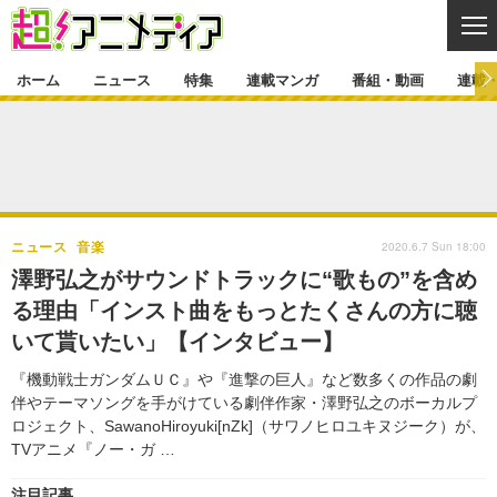
CL
ホーム
ニュース
特集
連載マンガ
番組・動画
連載
ニュース
ニュース一覧
アニメ
特集
ゲーム・アプリ
マンガ
特集一覧
カバー
連載マンガ
2020.6.7 Sun 18:00
ニュース
音楽
映画
音楽
インタビュー
レポート
連載マンガ一覧
連載一覧
番組・動画
澤野弘之がサウンドトラックに“歌もの”を含め
グッズ
イベント
る理由「インスト曲をもっとたくさんの方に聴
ラキりす
番組・動画一覧
ラジオ
連載・ブログ
いて貰いたい」【インタビュー】
声優
コスプレ
動画
連載・ブログ一覧
コラム
『機動戦士ガンダムＵＣ』や『進撃の巨人』など数多くの作品の劇
舞台
新帝スタ
伴やテーマソングを手がけている劇伴作家・澤野弘之のボーカルプ
編集部ブログ・お知らせ
ロジェクト、SawanoHiroyuki[nZk]（サワノヒロユキヌジーク）が、
TVアニメ『ノー・ガ …
注目記事