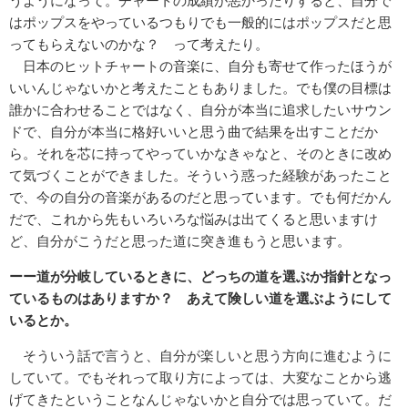
うようになって。チャートの成績が悪かったりすると、自分で
はポップスをやっているつもりでも一般的にはポップスだと思
ってもらえないのかな？ って考えたり。
日本のヒットチャートの音楽に、自分も寄せて作ったほうが
いいんじゃないかと考えたこともありました。でも僕の目標は
誰かに合わせることではなく、自分が本当に追求したいサウン
ドで、自分が本当に格好いいと思う曲で結果を出すことだか
ら。それを芯に持ってやっていかなきゃなと、そのときに改め
て気づくことができました。そういう惑った経験があったこと
で、今の自分の音楽があるのだと思っています。でも何だかん
だで、これから先もいろいろな悩みは出てくると思いますけ
ど、自分がこうだと思った道に突き進もうと思います。
ーー道が分岐しているときに、どっちの道を選ぶか指針となっ
ているものはありますか？ あえて険しい道を選ぶようにして
いるとか。
そういう話で言うと、自分が楽しいと思う方向に進むように
していて。でもそれって取り方によっては、大変なことから逃
げてきたということなんじゃないかと自分では思っていて。だ