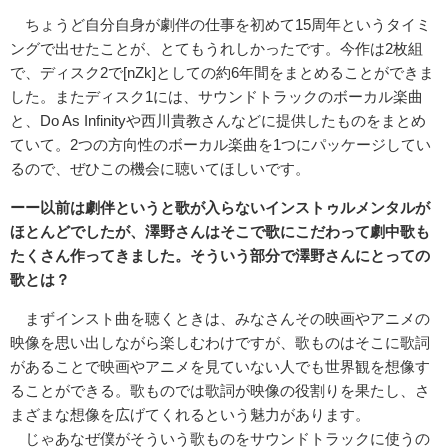
ちょうど自分自身が劇伴の仕事を初めて15周年というタイミ
ングで出せたことが、とてもうれしかったです。今作は2枚組
で、ディスク2で[nZk]としての約6年間をまとめることができま
した。またディスク1には、サウンドトラックのボーカル楽曲
と、Do As Infinityや西川貴教さんなどに提供したものをまとめ
ていて。2つの方向性のボーカル楽曲を1つにパッケージしてい
るので、ぜひこの機会に聴いてほしいです。
ーー以前は劇伴というと歌が入らないインストゥルメンタルが
ほとんどでしたが、澤野さんはそこで歌にこだわって劇中歌も
たくさん作ってきました。そういう部分で澤野さんにとっての
歌とは？
まずインスト曲を聴くときは、みなさんその映画やアニメの
映像を思い出しながら楽しむわけですが、歌ものはそこに歌詞
があることで映画やアニメを見ていない人でも世界観を想像す
ることができる。歌ものでは歌詞が映像の役割りを果たし、さ
まざまな想像を広げてくれるという魅力があります。
じゃあなぜ僕がそういう歌ものをサウンドトラックに使うの