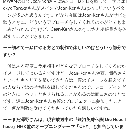
MWAMの曲でJean-KenさんはAメロ・Bメロを歌って、サビはT
okyo TanakaさんがメインでJean-Kenさんはハモリというパタ
ーンが多いと思うんです。だから今回はJean-Kenさんがサビを
歌うときに、どういうアプローチをしてくれるのかがとても楽
しみだったんですけど、Jean-Kenさんのすごさと格好良さを体
感することができました。
ーー初めて一緒にやる方との制作で楽しいのはどういう部分で
すか？
僕はある程度コラボ相手がどんなアプローチをしてくるのか
イメージしてはいるんですけど、Jean-Kenさんや西川貴教さん
といったキャリアを築いてきた方は、僕のイメージを超えてそ
の人ならではの持ち味を出してくださるので、レコーディング
のときに「ハッ」とさせられることがあるのは面白さのひとつ
です。逆にJean-Kenさんも僕のプロジェクトに参加したこと
で、何か刺激を受けてくださっていたら嬉しいですね。
ーーまた澤野さんは、現在放送中の『銀河英雄伝説
Die Neue T
hese
』
NHK
盤のオープニングテーマ「
CRY
」も担当していま