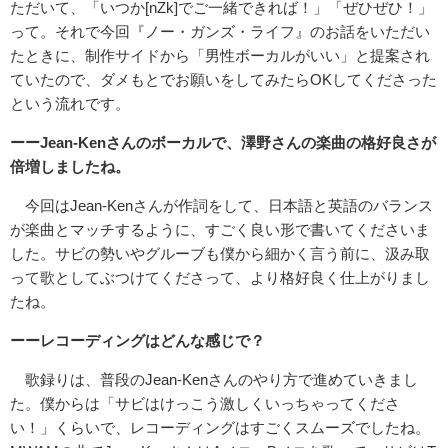
ただいて、「いつか[nZk]でご一緒できれば！」「ぜひぜひ！」
って。それで今回『ノー・ガンズ・ライフ』のお話をいただい
たときに、制作サイドから「男性ボーカルがいい」と提案され
ていたので、ダメもとでお願いをしてみたらOKしてくださった
という流れです。
ーー
Jean-Ken
さんのボーカルで、澤野さんの楽曲の格好良さが
倍増しましたね。
今回はJean-Kenさんが作詞をして、日本語と英語のバランス
が楽曲とマッチするように、すごく良い形で書いてくださいま
した。サビの勢いやグルーブも僕から細かく言う前に、汲み取
って歌としてぶつけてくださって、より格好良く仕上がりまし
たね。
ーーレコーディングはどんな感じで？
歌録りは、普段のJean-Kenさんのやり方で進めていきまし
た。僕からは「サビはけっこう激しくいっちゃってくださ
い！」くらいで、レコーディングはすごくスムーズでしたね。