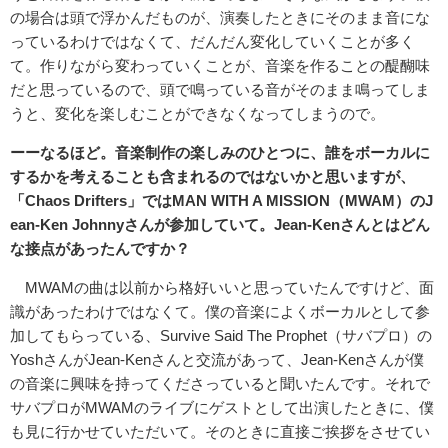
の場合は頭で浮かんだものが、演奏したときにそのまま音にな
っているわけではなくて、だんだん変化していくことが多く
て。作りながら変わっていくことが、音楽を作ることの醍醐味
だと思っているので、頭で鳴っている音がそのまま鳴ってしま
うと、変化を楽しむことができなくなってしまうので。
ーーなるほど。音楽制作の楽しみのひとつに、誰をボーカルに
するかを考えることも含まれるのではないかと思いますが、
「
Chaos Drifters
」では
MAN WITH A MISSION
（
MWAM
）の
J
ean-Ken Johnny
さんが参加していて。
Jean-Ken
さんとはどん
な接点があったんですか？
MWAMの曲は以前から格好いいと思っていたんですけど、面
識があったわけではなくて。僕の音楽によくボーカルとして参
加してもらっている、Survive Said The Prophet（サバプロ）の
YoshさんがJean-Kenさんと交流があって、Jean-Kenさんが僕
の音楽に興味を持ってくださっていると聞いたんです。それで
サバプロがMWAMのライブにゲストとして出演したときに、僕
も見に行かせていただいて。そのときに直接ご挨拶をさせてい