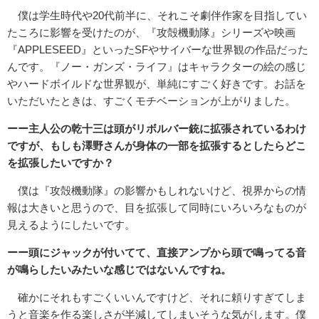
僕は学生時代や20代前半に、それこそ劇伴作家を目指してい
たころに影響を受けたのが、『攻殻機動隊』シリーズや映画
『APPLESEED』といったSFやサイバーな世界観の作品だった
んです。『ノー・ガンズ・ライフ』はキャラクターの絵の感じ
やハードボイルドな世界観が、単純にすごく好きです。お話を
いただいたときは、すごくモチベーションが上がりました。
ーー主人公の乾十三は頭がリボルバー銃に拡張されているわけ
ですが、もしも澤野さんが身体の一部を拡張するとしたらどこ
を拡張したいですか？
僕は『攻殻機動隊』の影響かもしれないけど、視界からの情
報は大きいと思うので、目を拡張して同時にいろいろなものが
見えるようにしたいです。
ーー頭にジャックが付いてて、直接アンプから頭で鳴ってる音
が鳴らしたいみたいな感じではないんですね。
確かにそれもすごくいいんですけど、それに頼りすぎてしま
うと音楽を作る楽しさが半減してしまいそうな気がします。僕