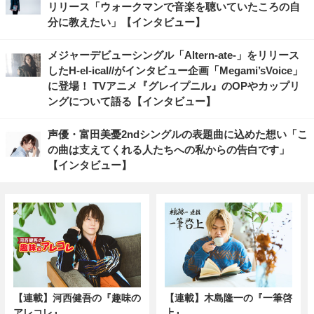
リリース「ウォークマンで音楽を聴いていたころの自
分に教えたい」【インタビュー】
メジャーデビューシングル「Altern-ate-」をリリース
したH-el-ical//がインタビュー企画「Megami’sVoice」
に登場！ TVアニメ『グレイプニル』のOPやカップリ
ングについて語る【インタビュー】
声優・富田美憂2ndシングルの表題曲に込めた想い「こ
の曲は支えてくれる人たちへの私からの告白です」
【インタビュー】
【連載】河西健吾の『趣味の
【連載】木島隆一の『一筆啓
アレコレ』
上』