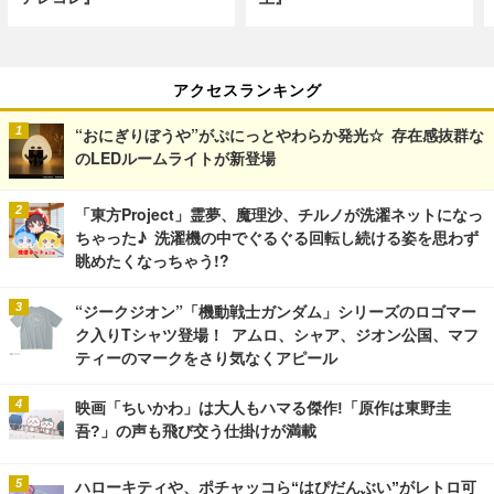
アクセスランキング
“おにぎりぼうや”がぷにっとやわらか発光☆ 存在感抜群な
のLEDルームライトが新登場
「東方Project」霊夢、魔理沙、チルノが洗濯ネットになっ
ちゃった♪ 洗濯機の中でぐるぐる回転し続ける姿を思わず
眺めたくなっちゃう!?
“ジークジオン”「機動戦士ガンダム」シリーズのロゴマー
ク入りTシャツ登場！ アムロ、シャア、ジオン公国、マフ
ティーのマークをさり気なくアピール
映画「ちいかわ」は大人もハマる傑作!「原作は東野圭
吾?」の声も飛び交う仕掛けが満載
ハローキティや、ポチャッコら“はぴだんぶい”がレトロ可