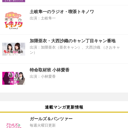
土岐隼一のラジオ・喫茶トキノワ
出演：土岐隼一
加隈亜衣・大西沙織のキャン丁目キャン番地
出演：加隈亜衣（亜衣キャン）、大西沙織 （さおキャ
ン）
特命取材班 小林愛香
出演：小林愛香
連載マンガ更新情報
ガールズ＆パンツァー
毎週火曜日更新