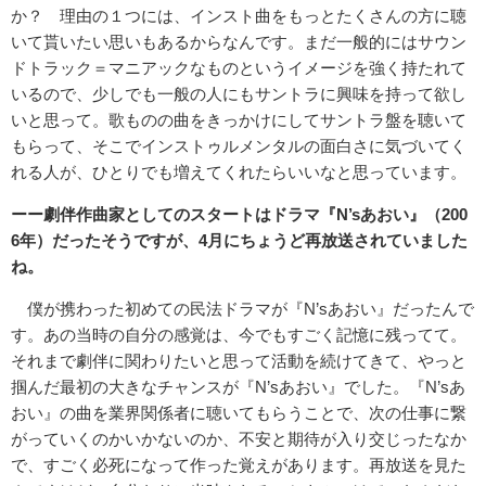
か？ 理由の１つには、インスト曲をもっとたくさんの方に聴
いて貰いたい思いもあるからなんです。まだ一般的にはサウン
ドトラック＝マニアックなものというイメージを強く持たれて
いるので、少しでも一般の人にもサントラに興味を持って欲し
いと思って。歌ものの曲をきっかけにしてサントラ盤を聴いて
もらって、そこでインストゥルメンタルの面白さに気づいてく
れる人が、ひとりでも増えてくれたらいいなと思っています。
ーー劇伴作曲家としてのスタートはドラマ『
N’s
あおい』（
200
6
年）だったそうですが、
4
月にちょうど再放送されていました
ね。
僕が携わった初めての民法ドラマが『N’sあおい』だったんで
す。あの当時の自分の感覚は、今でもすごく記憶に残ってて。
それまで劇伴に関わりたいと思って活動を続けてきて、やっと
掴んだ最初の大きなチャンスが『N’sあおい』でした。『N’sあ
おい』の曲を業界関係者に聴いてもらうことで、次の仕事に繋
がっていくのかいかないのか、不安と期待が入り交じったなか
で、すごく必死になって作った覚えがあります。再放送を見た