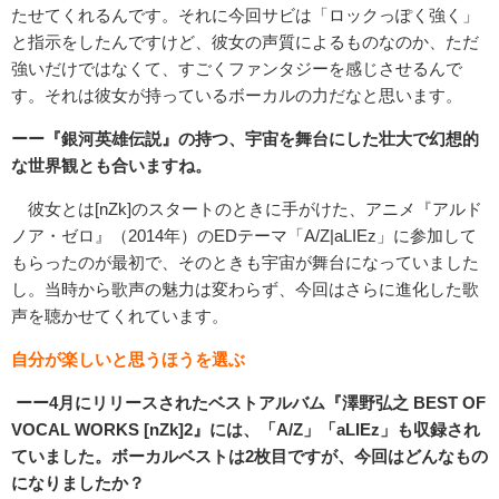
たせてくれるんです。それに今回サビは「ロックっぽく強く」
と指示をしたんですけど、彼女の声質によるものなのか、ただ
強いだけではなくて、すごくファンタジーを感じさせるんで
す。それは彼女が持っているボーカルの力だなと思います。
ーー『銀河英雄伝説』の持つ、宇宙を舞台にした壮大で幻想的
な世界観とも合いますね。
彼女とは[nZk]のスタートのときに手がけた、アニメ『アルド
ノア・ゼロ』（2014年）のEDテーマ「A/Z|aLIEz」に参加して
もらったのが最初で、そのときも宇宙が舞台になっていました
し。当時から歌声の魅力は変わらず、今回はさらに進化した歌
声を聴かせてくれています。
自分が楽しいと思うほうを選ぶ
ーー
4
月にリリースされたベストアルバム『澤野弘之
BEST OF
VOCAL WORKS [nZk]2
』には、「
A/Z
」「
aLIEz
」も収録され
ていました。ボーカルベストは
2
枚目ですが、今回はどんなもの
になりましたか？