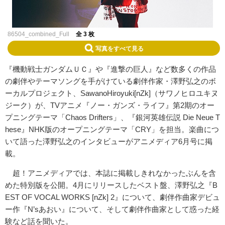
86504_combined_Full
全 3 枚
写真をすべて見る
『機動戦士ガンダムＵＣ』や『進撃の巨人』など数多くの作品
の劇伴やテーマソングを手がけている劇伴作家・澤野弘之のボ
ーカルプロジェクト、SawanoHiroyuki[nZk]（サワノヒロユキヌ
ジーク）が、TVアニメ『ノー・ガンズ・ライフ』第2期のオー
プニングテーマ「Chaos Drifters」、『銀河英雄伝説 Die Neue T
hese』NHK版のオープニングテーマ「CRY」を担当。楽曲につ
いて語った澤野弘之のインタビューがアニメディア6月号に掲
載。
超！アニメディアでは、本誌に掲載しきれなかったぶんを含
めた特別版を公開。4月にリリースしたベスト盤、澤野弘之『B
EST OF VOCAL WORKS [nZk] 2』について、劇伴作曲家デビュ
ー作『N’sあおい』について、そして劇伴作曲家として惑った経
験など話を聞いた。