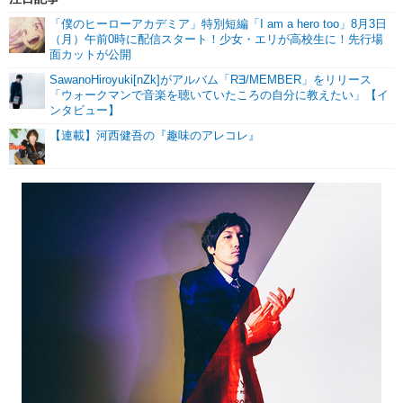
「僕のヒーローアカデミア」特別短編「I am a hero too」8月3日
（月）午前0時に配信スタート！少女・エリが高校生に！先行場
面カットが公開
SawanoHiroyuki[nZk]がアルバム「R∃/MEMBER」をリリース
「ウォークマンで音楽を聴いていたころの自分に教えたい」【イ
ンタビュー】
【連載】河西健吾の『趣味のアレコレ』